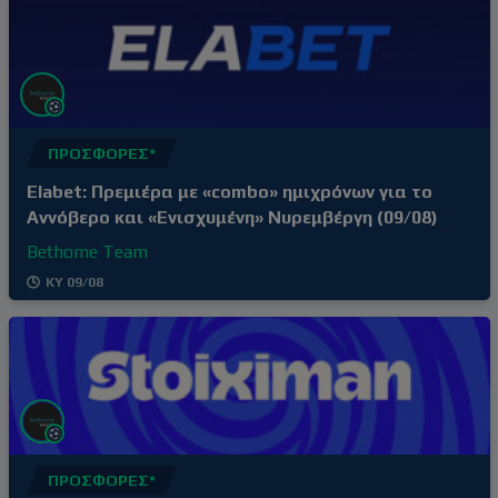
έδρα της Τσβόλε και ελπίζει σε μία σαφώς
καλύτερη χρονιά. Πέρσι τερμάτισε στην 5η θέση
και χρειάστηκε τη
ΠΡΟΣΦΟΡΈΣ*
Elabet: Πρεμιέρα με «combo» ημιχρόνων για το
Αννόβερο και «Ενισχυμένη» Νυρεμβέργη (09/08)
Bethome Team
ΚΥ 09/08
ΠΡΟΣΦΟΡΈΣ*