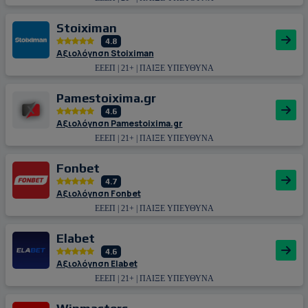
Stoiximan
4.8
Αξιολόγηση Stoiximan
ΕΕΕΠ | 21+ | ΠΑΙΞΕ ΥΠΕΥΘΥΝΑ
Pamestoixima.gr
4.6
Αξιολόγηση Pamestoixima.gr
ΕΕΕΠ | 21+ | ΠΑΙΞΕ ΥΠΕΥΘΥΝΑ
Fonbet
4.7
Αξιολόγηση Fonbet
ΕΕΕΠ | 21+ | ΠΑΙΞΕ ΥΠΕΥΘΥΝΑ
Εlabet
4.6
Αξιολόγηση Εlabet
ΕΕΕΠ | 21+ | ΠΑΙΞΕ ΥΠΕΥΘΥΝΑ