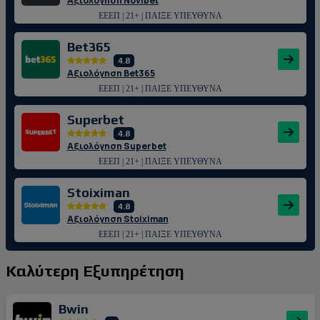
Αξιολόγηση Novibet
ΕΕΕΠ | 21+ | ΠΑΙΞΕ ΥΠΕΥΘΥΝΑ
Bet365
4.8
Αξιολόγηση Bet365
ΕΕΕΠ | 21+ | ΠΑΙΞΕ ΥΠΕΥΘΥΝΑ
Superbet
4.8
Αξιολόγηση Superbet
ΕΕΕΠ | 21+ | ΠΑΙΞΕ ΥΠΕΥΘΥΝΑ
Stoiximan
4.8
Αξιολόγηση Stoiximan
ΕΕΕΠ | 21+ | ΠΑΙΞΕ ΥΠΕΥΘΥΝΑ
Καλύτερη Εξυπηρέτηση
Bwin