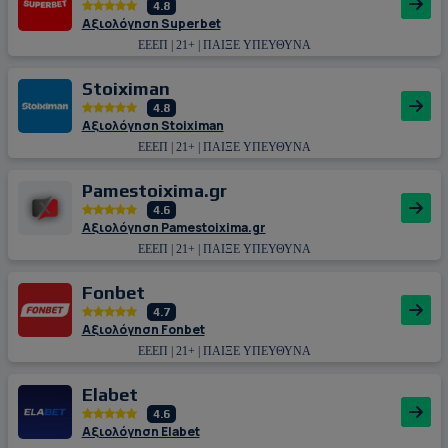
4.8
Αξιολόγηση Superbet
ΕΕΕΠ | 21+ | ΠΑΙΞΕ ΥΠΕΥΘΥΝΑ
Stoiximan
4.8
Αξιολόγηση Stoiximan
ΕΕΕΠ | 21+ | ΠΑΙΞΕ ΥΠΕΥΘΥΝΑ
Pamestoixima.gr
4.6
Αξιολόγηση Pamestoixima.gr
ΕΕΕΠ | 21+ | ΠΑΙΞΕ ΥΠΕΥΘΥΝΑ
Fonbet
4.7
Αξιολόγηση Fonbet
ΕΕΕΠ | 21+ | ΠΑΙΞΕ ΥΠΕΥΘΥΝΑ
Εlabet
4.6
Αξιολόγηση Εlabet