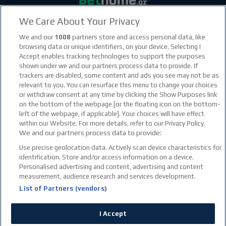
We Care About Your Privacy
facebook social link
instagram social link
youtube social link
tiktok social link
twitter social link
discord social link
We and our
1008
partners store and access personal data, like
browsing data or unique identifiers, on your device. Selecting I
Accept enables tracking technologies to support the purposes
21+
shown under we and our partners process data to provide. If
trackers are disabled, some content and ads you see may not be as
relevant to you. You can resurface this menu to change your choices
or withdraw consent at any time by clicking the Show Purposes link
on the bottom of the webpage [or the floating icon on the bottom-
left of the webpage, if applicable]. Your choices will have effect
within our Website. For more details, refer to our Privacy Policy.
We and our partners process data to provide:
Use precise geolocation data. Actively scan device characteristics for
identification. Store and/or access information on a device.
Personalised advertising and content, advertising and content
measurement, audience research and services development.
List of Partners (vendors)
I Accept
© Copyright 2026