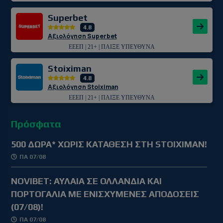
Superbet
4.8
Αξιολόγηση Superbet
ΕΕΕΠ | 21+ | ΠΑΙΞΕ ΥΠΕΥΘΥΝΑ
Stoiximan
4.8
Αξιολόγηση Stoiximan
ΕΕΕΠ | 21+ | ΠΑΙΞΕ ΥΠΕΥΘΥΝΑ
Πρόσφατα
500 ΔΩΡΑ* ΧΩΡΙΣ ΚΑΤΑΘΕΣΗ ΣΤΗ STOIXIMAN!
ΠΑ 07/08
NOVIBET: ΑΥΛΑΙΑ ΣΕ ΟΛΛΑΝΔΙΑ ΚΑΙ
ΠΟΡΤΟΓΑΛΙΑ ΜΕ ΕΝΙΣΧΥΜΕΝΕΣ ΑΠΟΔΟΣΕΙΣ
(07/08)!
ΠΑ 07/08