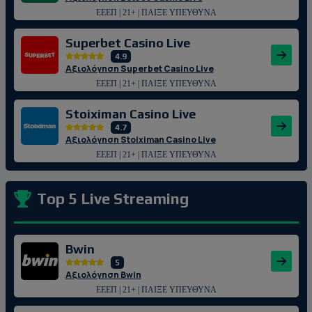
ΕΕΕΠ | 21+ | ΠΑΙΞΕ ΥΠΕΥΘΥΝΑ
Superbet Casino Live
4.9
Αξιολόγηση Superbet Casino Live
ΕΕΕΠ | 21+ | ΠΑΙΞΕ ΥΠΕΥΘΥΝΑ
Stoiximan Casino Live
4.7
Αξιολόγηση Stoiximan Casino Live
ΕΕΕΠ | 21+ | ΠΑΙΞΕ ΥΠΕΥΘΥΝΑ
Top 5 Live Streaming
Bwin
5
Αξιολόγηση Bwin
ΕΕΕΠ | 21+ | ΠΑΙΞΕ ΥΠΕΥΘΥΝΑ