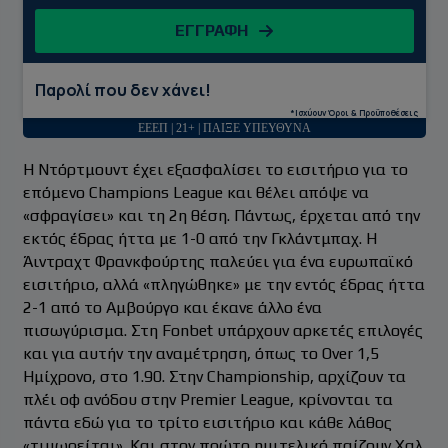
ΕΓΓΡΑΦΗ
Παρολί που δεν χάνει!
*Ισχύουν Όροι & Προϋποθέσεις
ΕΕΕΠ | 21+ | ΠΑΙΞΕ ΥΠΕΥΘΥΝΑ
Η Ντόρτμουντ έχει εξασφαλίσει το εισιτήριο για το
επόμενο Champions League και θέλει απόψε να
«σφραγίσει» και τη 2η θέση. Πάντως, έρχεται από την
εκτός έδρας ήττα με 1-0 από την Γκλάντμπαχ. Η
Άιντραχτ Φρανκφούρτης παλεύει για ένα ευρωπαϊκό
εισιτήριο, αλλά «πληγώθηκε» με την εντός έδρας ήττα
2-1 από το Αμβούργο και έκανε άλλο ένα
πισωγύρισμα. Στη Fonbet υπάρχουν αρκετές επιλογές
και για αυτήν την αναμέτρηση, όπως το Over 1,5
Ημίχρονο, στο 1.90. Στην Championship, αρχίζουν τα
πλέι οφ ανόδου στην Premier League, κρίνονται τα
πάντα εδώ για το τρίτο εισιτήριο και κάθε λάθος
«τιμωρείται». Και στον πρώτο ημιτελικό παίζουν Χαλ