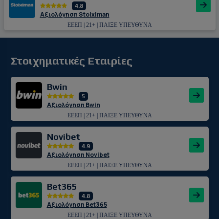
4.8
Αξιολόγηση Stoiximan
ΕΕΕΠ | 21+ | ΠΑΙΞΕ ΥΠΕΥΘΥΝΑ
Στοιχηματικές Εταιρίες
Bwin
5
Αξιολόγηση Bwin
ΕΕΕΠ | 21+ | ΠΑΙΞΕ ΥΠΕΥΘΥΝΑ
Novibet
4.9
Αξιολόγηση Novibet
ΕΕΕΠ | 21+ | ΠΑΙΞΕ ΥΠΕΥΘΥΝΑ
Bet365
4.8
Αξιολόγηση Bet365
ΕΕΕΠ | 21+ | ΠΑΙΞΕ ΥΠΕΥΘΥΝΑ