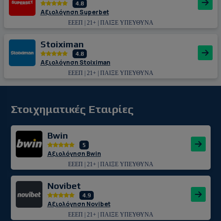
4.8
Αξιολόγηση Superbet
ΕΕΕΠ | 21+ | ΠΑΙΞΕ ΥΠΕΥΘΥΝΑ
Stoiximan
4.8
Αξιολόγηση Stoiximan
ΕΕΕΠ | 21+ | ΠΑΙΞΕ ΥΠΕΥΘΥΝΑ
Στοιχηματικές Εταιρίες
Bwin
5
Αξιολόγηση Bwin
ΕΕΕΠ | 21+ | ΠΑΙΞΕ ΥΠΕΥΘΥΝΑ
Novibet
4.9
Αξιολόγηση Novibet
ΕΕΕΠ | 21+ | ΠΑΙΞΕ ΥΠΕΥΘΥΝΑ