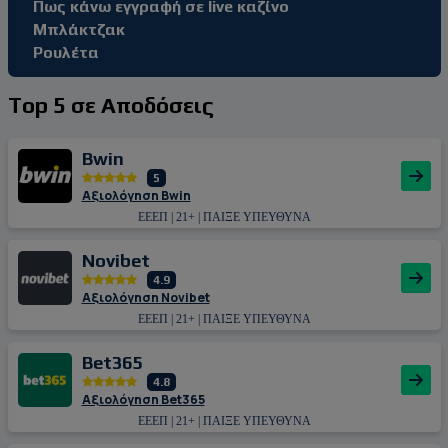
Πως κάνω εγγραφή σε live καζίνο
Μπλάκτζακ
Ρουλέτα
Top 5 σε Αποδόσεις
Bwin
5
Αξιολόγηση Bwin
ΕΕΕΠ | 21+ | ΠΑΙΞΕ ΥΠΕΥΘΥΝΑ
Novibet
4.9
Αξιολόγηση Novibet
ΕΕΕΠ | 21+ | ΠΑΙΞΕ ΥΠΕΥΘΥΝΑ
Bet365
4.8
Αξιολόγηση Bet365
ΕΕΕΠ | 21+ | ΠΑΙΞΕ ΥΠΕΥΘΥΝΑ