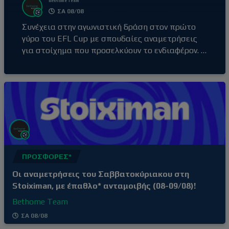
Bethome Team
ΣΑ 08/08
Συνέχεια στην αγωνιστική δράση στον πρώτο
γύρο του EFL Cup με σπουδαίες αναμετρήσεις
για στοίχημα που προσελκύουν το ενδιαφέρον. Η
Σαουθάμπτον δοκιμάζεται στην έδρα της
Κόλτσεστερ, τη στιγμή που Γουίμπλεντον και
Νιούπορτ διασταυρώνουν τα ξίφη τους με
στόχο το εισιτήριο για την επόμενη φάση. Την
παράσταση ωστόσο κλέβει το μπρα-ντε-φερ
ανάμεσα σε Σουόνσι και Μπέρμιγχαμ,
ΠΡΟΣΦΟΡΈΣ*
Οι αναμετρήσεις του Σαββατοκύριακου στη
Stoiximan, με έπαθλο* ανταμοιβής (08-09/08)!
Bethome Team
ΣΑ 08/08