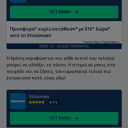
ΕΓΓΡΑΦΗ
Προσφορά* χωρίς κατάθεση* με 510* Δώρα*
από τη Stoiximan!
*Ισχύουν Όροι & Προϋποθέσεις
ΕΕΕΠ | 21+ | ΠΑΙΞΕ ΥΠΕΥΘΥΝΑ
Η δράση κορυφώνεται και κάθε λεπτό του τελικού
μπορεί να αλλάξει τα πάντα. Η στιγμή να μπεις στο
παιχνίδι και να ζήσεις τον ευρωπαϊκό τελικό πιο
έντονα από ποτέ, είναι εδώ!
Stoiximan
4.7/5
ΕΓΓΡΑΦΗ