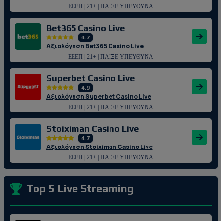
ΕΕΕΠ | 21+ | ΠΑΙΞΕ ΥΠΕΥΘΥΝΑ
Bet365 Casino Live
4.7
Αξιολόγηση Bet365 Casino Live
ΕΕΕΠ | 21+ | ΠΑΙΞΕ ΥΠΕΥΘΥΝΑ
Superbet Casino Live
4.9
Αξιολόγηση Superbet Casino Live
ΕΕΕΠ | 21+ | ΠΑΙΞΕ ΥΠΕΥΘΥΝΑ
Stoiximan Casino Live
4.7
Αξιολόγηση Stoiximan Casino Live
ΕΕΕΠ | 21+ | ΠΑΙΞΕ ΥΠΕΥΘΥΝΑ
Top 5 Live Streaming