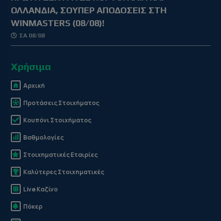
ΟΛΛΑΝΔΙΑ, ΣΟΥΠΕΡ ΑΠΟΔΟΣΕΙΣ ΣΤΗ
WINMASTERS (08/08)!
ΣΑ 08/08
Χρήσιμα
Αρχική
Προτάσεις Στοιχήματος
Κουπόνι Στοιχήματος
Βαθμολογίες
Στοιχηματικές Εταιρίες
Καλύτερες Στοιχηματικές
Live Καζίνο
Πόκερ