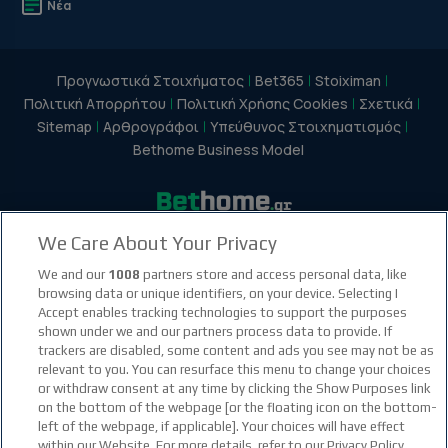
Νέα
Προγνωστικά Στοιχήματος
Bet365
Stoiximan
Πολιτική Απορρήτου
Πολιτική Χρήσης Cookies
Σχετικά
Sitemap
Αρθρογράφοι
Υπεύθυνος Στοιχηματισμός
Bethome Business Model
We Care About Your Privacy
facebook social link
instagram social link
youtube social link
tiktok social link
twitter social link
discord social link
We and our
1008
partners store and access personal data, like
browsing data or unique identifiers, on your device. Selecting I
Accept enables tracking technologies to support the purposes
21+
shown under we and our partners process data to provide. If
trackers are disabled, some content and ads you see may not be as
relevant to you. You can resurface this menu to change your choices
or withdraw consent at any time by clicking the Show Purposes link
on the bottom of the webpage [or the floating icon on the bottom-
left of the webpage, if applicable]. Your choices will have effect
within our Website. For more details, refer to our Privacy Policy.