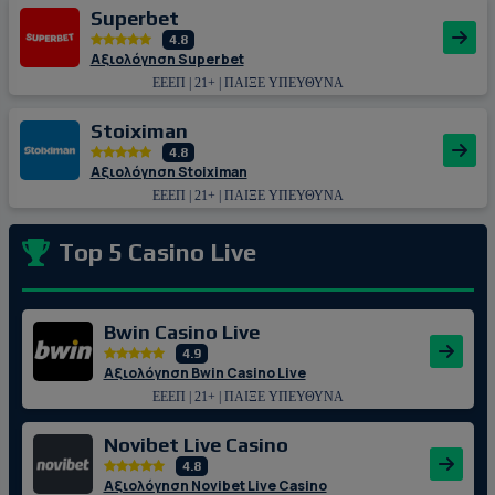
Superbet
4.8
Αξιολόγηση Superbet
ΕΕΕΠ | 21+ | ΠΑΙΞΕ ΥΠΕΥΘΥΝΑ
Stoiximan
4.8
Αξιολόγηση Stoiximan
ΕΕΕΠ | 21+ | ΠΑΙΞΕ ΥΠΕΥΘΥΝΑ
Top 5 Casino Live
Bwin Casino Live
4.9
Αξιολόγηση Bwin Casino Live
ΕΕΕΠ | 21+ | ΠΑΙΞΕ ΥΠΕΥΘΥΝΑ
Novibet Live Casino
4.8
Αξιολόγηση Novibet Live Casino