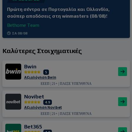
Πρώτη σέντρα σε Πορτογαλία και Ολλανδία,
σούπερ αποδόσεις στη winmasters (08/08)!
Bethome Team
ΣΑ 08/08
Καλύτερες Στοιχηματικές
Bwin
5
Αξιολόγηση Bwin
ΕΕΕΠ | 21+ | ΠΑΙΞΕ ΥΠΕΥΘΥΝΑ
Novibet
4.9
Αξιολόγηση Novibet
ΕΕΕΠ | 21+ | ΠΑΙΞΕ ΥΠΕΥΘΥΝΑ
Bet365