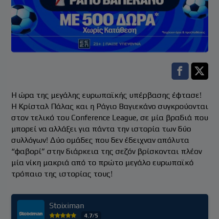
Facebook s
Twitt
Η ώρα της μεγάλης ευρωπαϊκής υπέρβασης έφτασε!
Η Κρίσταλ Πάλας και η Ράγιο Βαγιεκάνο συγκρούονται
στον τελικό του Conference League, σε μία βραδιά που
μπορεί να αλλάξει για πάντα την ιστορία των δύο
συλλόγων! Δύο ομάδες που δεν έδειχναν απόλυτα
“φαβορί” στην διάρκεια της σεζόν βρίσκονται πλέον
μία νίκη μακριά από το πρώτο μεγάλο ευρωπαϊκό
τρόπαιο της ιστορίας τους!
Stoiximan
4.7/5