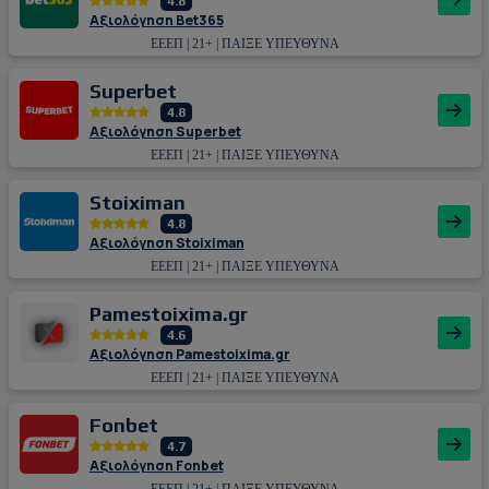
4.8
Αξιολόγηση Bet365
ΕΕΕΠ | 21+ | ΠΑΙΞΕ ΥΠΕΥΘΥΝΑ
Superbet
4.8
Αξιολόγηση Superbet
ΕΕΕΠ | 21+ | ΠΑΙΞΕ ΥΠΕΥΘΥΝΑ
Stoiximan
4.8
Αξιολόγηση Stoiximan
ΕΕΕΠ | 21+ | ΠΑΙΞΕ ΥΠΕΥΘΥΝΑ
Pamestoixima.gr
4.6
Αξιολόγηση Pamestoixima.gr
ΕΕΕΠ | 21+ | ΠΑΙΞΕ ΥΠΕΥΘΥΝΑ
Fonbet
4.7
Αξιολόγηση Fonbet