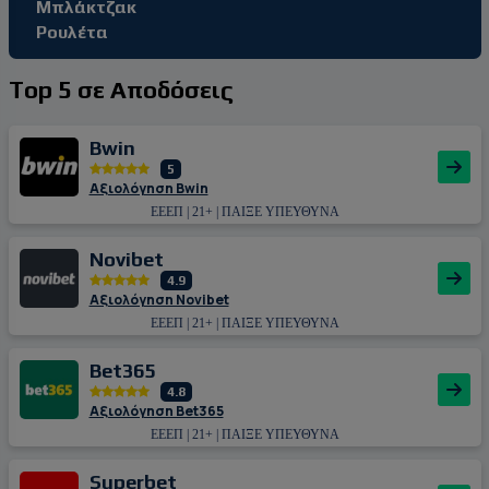
Μπλάκτζακ
Ρουλέτα
Top 5 σε Αποδόσεις
Bwin
5
Αξιολόγηση Bwin
ΕΕΕΠ | 21+ | ΠΑΙΞΕ ΥΠΕΥΘΥΝΑ
Novibet
4.9
Αξιολόγηση Novibet
ΕΕΕΠ | 21+ | ΠΑΙΞΕ ΥΠΕΥΘΥΝΑ
Bet365
4.8
Αξιολόγηση Bet365
ΕΕΕΠ | 21+ | ΠΑΙΞΕ ΥΠΕΥΘΥΝΑ
Superbet