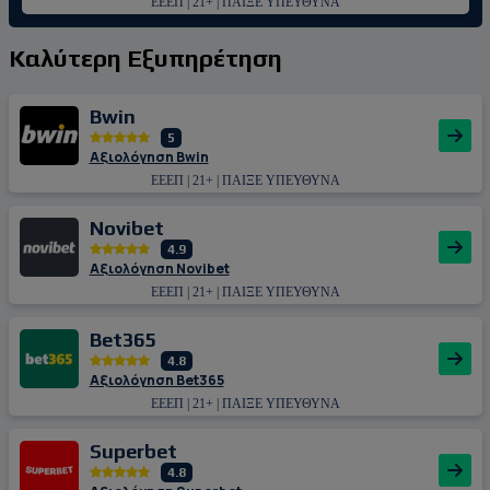
ΕΕΕΠ | 21+ | ΠΑΙΞΕ ΥΠΕΥΘΥΝΑ
Καλύτερη Εξυπηρέτηση
Bwin
5
Αξιολόγηση Bwin
ΕΕΕΠ | 21+ | ΠΑΙΞΕ ΥΠΕΥΘΥΝΑ
Novibet
4.9
Αξιολόγηση Novibet
ΕΕΕΠ | 21+ | ΠΑΙΞΕ ΥΠΕΥΘΥΝΑ
Bet365
4.8
Αξιολόγηση Bet365
ΕΕΕΠ | 21+ | ΠΑΙΞΕ ΥΠΕΥΘΥΝΑ
Superbet
4.8