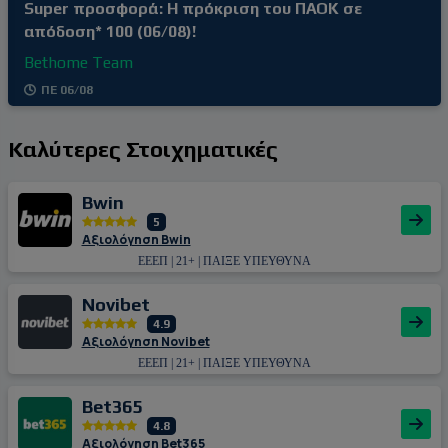
Super προσφορά: Η πρόκριση του ΠΑΟΚ σε
απόδοση* 100 (06/08)!
Bethome Team
ΠΕ 06/08
Καλύτερες Στοιχηματικές
Bwin
5
Αξιολόγηση Bwin
ΕΕΕΠ | 21+ | ΠΑΙΞΕ ΥΠΕΥΘΥΝΑ
Novibet
4.9
Αξιολόγηση Novibet
ΕΕΕΠ | 21+ | ΠΑΙΞΕ ΥΠΕΥΘΥΝΑ
Bet365
4.8
Αξιολόγηση Bet365