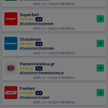
ΕΕΕΠ | 21+ | ΠΑΙΞΕ ΥΠΕΥΘΥΝΑ
Superbet
4.8
Αξιολόγηση Superbet
ΕΕΕΠ | 21+ | ΠΑΙΞΕ ΥΠΕΥΘΥΝΑ
Stoiximan
4.8
Αξιολόγηση Stoiximan
ΕΕΕΠ | 21+ | ΠΑΙΞΕ ΥΠΕΥΘΥΝΑ
Pamestoixima.gr
4.6
Αξιολόγηση Pamestoixima.gr
ΕΕΕΠ | 21+ | ΠΑΙΞΕ ΥΠΕΥΘΥΝΑ
Fonbet
4.7
Αξιολόγηση Fonbet
ΕΕΕΠ | 21+ | ΠΑΙΞΕ ΥΠΕΥΘΥΝΑ