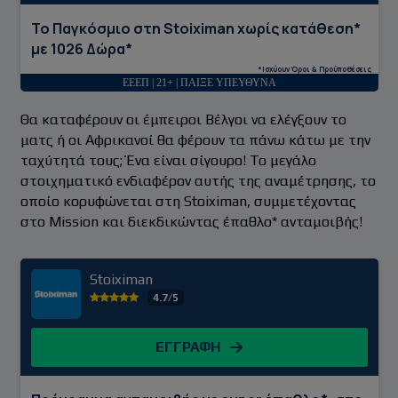
Το Παγκόσμιο στη Stoiximan χωρίς κατάθεση*
με 1026 Δώρα*
*Ισχύουν Όροι & Προϋποθέσεις
ΕΕΕΠ | 21+ | ΠΑΙΞΕ ΥΠΕΥΘΥΝΑ
Θα καταφέρουν οι έμπειροι Βέλγοι να ελέγξουν το
ματς ή οι Αφρικανοί θα φέρουν τα πάνω κάτω με την
ταχύτητά τους; Ένα είναι σίγουρο! Το μεγάλο
στοιχηματικό ενδιαφέρον αυτής της αναμέτρησης, το
οποίο κορυφώνεται στη Stoiximan, συμμετέχοντας
στο Mission και διεκδικώντας έπαθλο* ανταμοιβής!
Stoiximan
4.7/5
ΕΓΓΡΑΦΗ