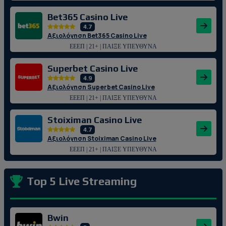
Bet365 Casino Live
4.7
Αξιολόγηση Bet365 Casino Live
ΕΕΕΠ | 21+ | ΠΑΙΞΕ ΥΠΕΥΘΥΝΑ
Superbet Casino Live
4.9
Αξιολόγηση Superbet Casino Live
ΕΕΕΠ | 21+ | ΠΑΙΞΕ ΥΠΕΥΘΥΝΑ
Stoiximan Casino Live
4.7
Αξιολόγηση Stoiximan Casino Live
ΕΕΕΠ | 21+ | ΠΑΙΞΕ ΥΠΕΥΘΥΝΑ
Top 5 Live Streaming
Bwin