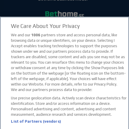
We Care About Your Privacy
facebook social link
instagram social link
youtube social link
tiktok social link
twitter social link
discord social link
We and our
1006
partners store and access personal data, like
browsing data or unique identifiers, on your device. Selecting I
Accept enables tracking technologies to support the purposes
21+
shown under we and our partners process data to provide. If
trackers are disabled, some content and ads you see may not be as
relevant to you. You can resurface this menu to change your choices
or withdraw consent at any time by clicking the Show Purposes link
on the bottom of the webpage [or the floating icon on the bottom-
left of the webpage, if applicable]. Your choices will have effect
within our Website. For more details, refer to our Privacy Policy.
We and our partners process data to provide:
Use precise geolocation data. Actively scan device characteristics for
identification. Store and/or access information on a device.
Personalised advertising and content, advertising and content
measurement, audience research and services development.
List of Partners (vendors)