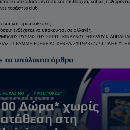
απαιτεί υπέρβαση, ένταση και πειθαρχία, καθώς η Φιορεντί
ει τεράστιο club.
 όροι και προϋποθέσεις
όσεις ενδέχεται να υπόκεινται σε αλλαγές.
ΑΡΜΟΔΙΟΣ ΡΥΘΜΙΣΤΗΣ ΕΕΕΠ | ΚΙΝΔΥΝΟΣ ΕΘΙΣΜΟΥ & ΑΠΩΛΕΙΑ
ΣΙΑΣ | ΓΡΑΜΜΗ ΒΟΗΘΕΙΑΣ ΚΕΘΕΑ: 210 9237777 | ΠΑΙΞΕ ΥΠΕ
ε τα υπόλοιπα άρθρα
LIVE ΚΑΖΊΝΟ
ΠΡΟΣΦΟΡΈΣ*
500 Δώρα* χωρίς
κατάθεση στη