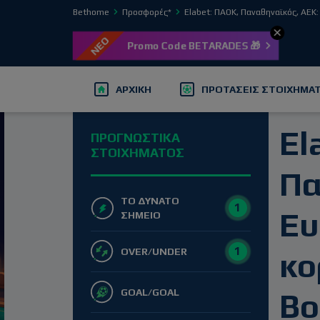
Bethome
Προσφορές*
Elabet: ΠΑΟΚ, Παναθηναϊκός, ΑΕΚ
ΝΕΟ
Promo Code BETARADES 🎁
ΕΕΕΠ | 21+ | ΠΑΙΞΕ ΥΠΕΥΘΥΝΑ
ΑΡΧΙΚΗ
ΠΡΟΤΑΣΕΙΣ ΣΤΟΙΧΗΜΑ
El
ΠΡΟΓΝΩΣΤΙΚΑ
ΣΤΟΙΧΗΜΑΤΟΣ
Πα
ΤΟ ΔΥΝΑΤΟ
1
Ευ
ΣΗΜΕΙΟ
1
OVER/UNDER
κο
GOAL/GOAL
Bo