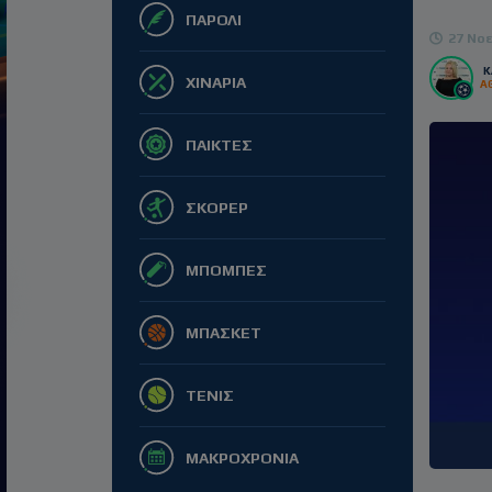
ΠΑΡΟΛΙ
27 Νοε
Κ
ΧΙΝΑΡΙΑ
Α
ΠΑΙΚΤΕΣ
ΣΚΟΡΕΡ
ΜΠΟΜΠΕΣ
ΜΠΑΣΚΕΤ
ΤΕΝΙΣ
ΜΑΚΡΟΧΡΟΝΙΑ