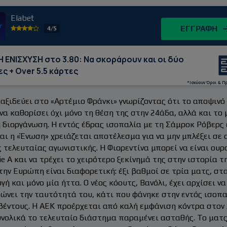
Εlabet
ΕΓΓΡΑΦΗ
4/5
 ΕΝΙΣΧΥΣΗ στο 3.80: Να σκοράρουν και οι δύο
ς + Over 5.5 κάρτες
*Ισχύουν Όροι & Π
αξιδεύει στο «Αρτέμιο Φράνκι» γνωρίζοντας ότι το αποψινό
να καθορίσει όχι μόνο τη θέση της στην 24άδα, αλλά και το 
 διοργάνωση. Η εντός έδρας ισοπαλία με τη Σάμροκ Ρόβερς
αι η «Ένωση» χρειάζεται αποτέλεσμα για να μην μπλέξει σε 
 τελευταίας αγωνιστικής. Η Φιορεντίνα μπορεί να είναι ουρ
ie A και να τρέχει το χειρότερο ξεκίνημά της στην ιστορία τη
ην Ευρώπη είναι διαφορετική: έξι βαθμοί σε τρία ματς, στ
ή και μόνο μία ήττα. Ο νέος κόουτς, Βανόλι, έχει αρχίσει να
νει την ταυτότητά του, κάτι που φάνηκε στην εντός ισοπα
βέντους. Η ΑΕΚ προέρχεται από καλή εμφάνιση κόντρα στον 
νολικά το τελευταίο διάστημα παραμένει ασταθής. Το ματς