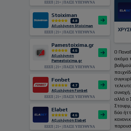
ΕΕΕΠ | 21+ | ΠΑΙΞΕ ΥΠΕΥΘΥΝΑ
Stoiximan
4.8
Αξιολόγηση Stoiximan
ΧΡΥΣΗ
ΕΕΕΠ | 21+ | ΠΑΙΞΕ ΥΠΕΥΘΥΝΑ
Pamestoixima.gr
4.6
Ο Παναθ
Αξιολόγηση
ακόμα π
Pamestoixima.gr
βαθμούς
ΕΕΕΠ | 21+ | ΠΑΙΞΕ ΥΠΕΥΘΥΝΑ
παιχνίδ
συγκυρί
Fonbet
τελευτα
4.7
Αξιολόγηση Fonbet
συνοχή.
ΕΕΕΠ | 21+ | ΠΑΙΞΕ ΥΠΕΥΘΥΝΑ
αλλά ο 
Στουρμ,
Εlabet
δύο ήττ
4.6
κανονικ
Αξιολόγηση Εlabet
παρουσι
ΕΕΕΠ | 21+ | ΠΑΙΞΕ ΥΠΕΥΘΥΝΑ