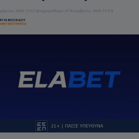
μβρίου, 2025 15:57 (Ενημερώθηκε: 27 Νοεμβρίου, 2025 15:57)
ΆΤΙΑ ΜΟΣΧΊΔΟΥ
ΘΛΗΤΙΚΟΓΡΑΦΟΣ