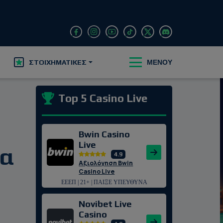
facebook social link
instagram social link
youtube social link
tiktok social link
twitter social link
discord social link
ΣΤΟΙΧΗΜΑΤΙΚΕΣ
ΜΕΝΟΥ
Top 5 Casino Live
Bwin Casino
Live
τα
4.9
Αξιολόγηση Bwin
Casino Live
ΕΕΕΠ | 21+ | ΠΑΙΞΕ ΥΠΕΥΘΥΝΑ
Novibet Live
Casino