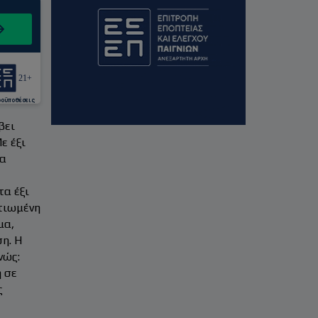
21+
ροϋποθέσεις
βει
ε έξι
ρα
τα έξι
λτιωμένη
μα,
η. Η
νώς:
η σε
ς