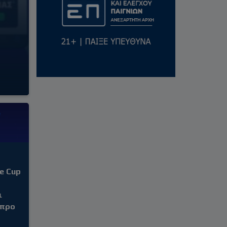
ino
e Cup
ι
μπρο