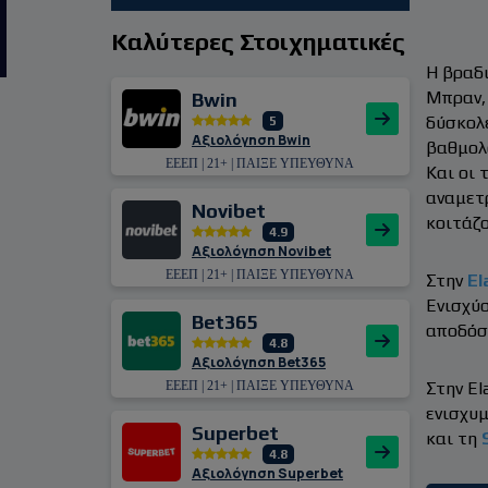
Καλύτερες Στοιχηματικές
Η βραδι
Μπραν, 
Bwin
δύσκολε
5
Αξιολόγηση Bwin
βαθμολο
ΕΕΕΠ | 21+ | ΠΑΙΞΕ ΥΠΕΥΘΥΝΑ
Και οι 
αναμετ
Novibet
κοιτάζο
4.9
Αξιολόγηση Novibet
ΕΕΕΠ | 21+ | ΠΑΙΞΕ ΥΠΕΥΘΥΝΑ
Στην
El
Ενισχύσ
Bet365
αποδόσε
4.8
Αξιολόγηση Bet365
ΕΕΕΠ | 21+ | ΠΑΙΞΕ ΥΠΕΥΘΥΝΑ
Στην El
ενισχυμ
Superbet
και τη
4.8
Αξιολόγηση Superbet