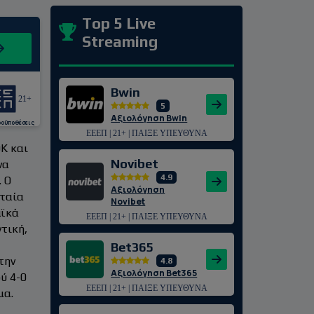
Top 5 Live
Streaming
Bwin
21+
5
Αξιολόγηση Bwin
ροϋποθέσεις
ΕΕΕΠ | 21+ | ΠΑΙΞΕ ΥΠΕΥΘΥΝΑ
Κ και
Novibet
να
4.9
. Ο
Αξιολόγηση
υταία
Novibet
αϊκά
ΕΕΕΠ | 21+ | ΠΑΙΞΕ ΥΠΕΥΘΥΝΑ
τική,
Bet365
την
4.8
Αξιολόγηση Bet365
ύ 4-0
ΕΕΕΠ | 21+ | ΠΑΙΞΕ ΥΠΕΥΘΥΝΑ
μα.