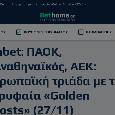
: Ευρωπαϊκή τριάδα με τα κορυφαία «Golden Boosts» (27/11)
ΤΟΣ
ΚΟΥΠΟΝΙ ΣΤΟΙΧΗΜΑΤΟΣ
ΒΑΘΜΟΛΟΓΙΕΣ
abet: ΠΑΟΚ,
ναθηναϊκός, ΑΕΚ:
ρωπαϊκή τριάδα με 
ρυφαία «Golden
osts» (27/11)