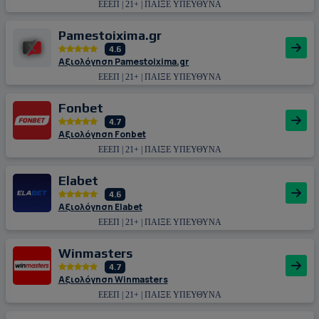
ΕΕΕΠ | 21+ | ΠΑΙΞΕ ΥΠΕΥΘΥΝΑ
Pamestoixima.gr
4.6
Αξιολόγηση Pamestoixima.gr
ΕΕΕΠ | 21+ | ΠΑΙΞΕ ΥΠΕΥΘΥΝΑ
Fonbet
4.7
Αξιολόγηση Fonbet
ΕΕΕΠ | 21+ | ΠΑΙΞΕ ΥΠΕΥΘΥΝΑ
Εlabet
4.6
Αξιολόγηση Εlabet
ΕΕΕΠ | 21+ | ΠΑΙΞΕ ΥΠΕΥΘΥΝΑ
Winmasters
4.7
Αξιολόγηση Winmasters
ΕΕΕΠ | 21+ | ΠΑΙΞΕ ΥΠΕΥΘΥΝΑ