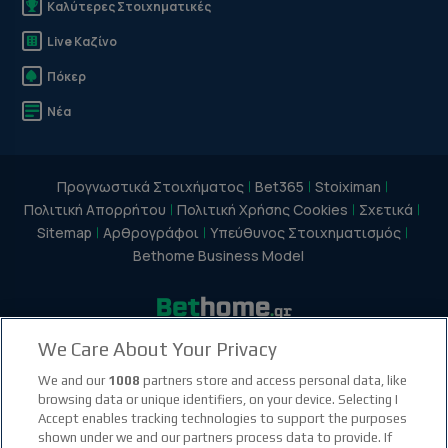
Καλύτερες Στοιχηματικές
Live Καζίνο
Πόκερ
Νέα
Προγνωστικά Στοιχήματος
Bet365
Stoiximan
Πολιτική Απορρήτου
Πολιτική Χρήσης Cookies
Σχετικά
Sitemap
Αρθρογράφοι
Υπεύθυνος Στοιχηματισμός
Bethome Business Model
We Care About Your Privacy
facebook social link
instagram social link
youtube social link
tiktok social link
twitter social link
discord social link
We and our
1008
partners store and access personal data, like
browsing data or unique identifiers, on your device. Selecting I
Accept enables tracking technologies to support the purposes
21+
shown under we and our partners process data to provide. If