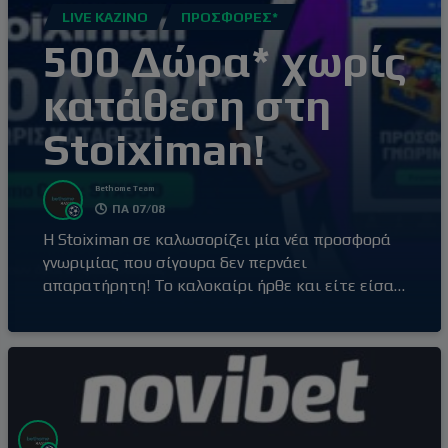
LIVE ΚΑΖΊΝΟ
ΠΡΟΣΦΟΡΈΣ*
500 Δώρα* χωρίς
κατάθεση στη
Stoiximan!
Bethome Team
ΠΑ 07/08
Η Stoiximan σε καλωσορίζει μία νέα προσφορά
γνωριμίας που σίγουρα δεν περνάει
απαρατήρητη! Το καλοκαίρι ήρθε και είτε είσαι
διακοπές είτε όχι , ένα είναι σίγουρο. Η ευκαιρία
να ανακαλύψεις τον κόσμο του Στοιχήματος
αλλά και του Live Casino είναι πιό κοντά από
ποτέ αφού 510 Δώρα* γίνονται δικά σου, χωρίς
καν να έχεις κάνει