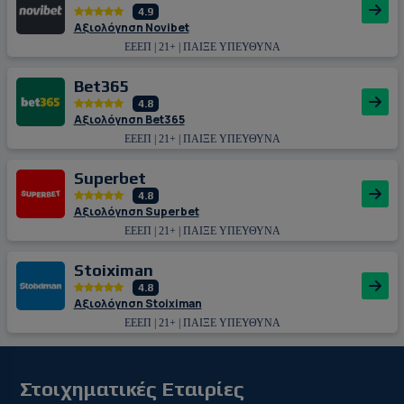
4.9
Αξιολόγηση Novibet
ΕΕΕΠ | 21+ | ΠΑΙΞΕ ΥΠΕΥΘΥΝΑ
Bet365
4.8
Αξιολόγηση Bet365
ΕΕΕΠ | 21+ | ΠΑΙΞΕ ΥΠΕΥΘΥΝΑ
Superbet
4.8
Αξιολόγηση Superbet
ΕΕΕΠ | 21+ | ΠΑΙΞΕ ΥΠΕΥΘΥΝΑ
Stoiximan
4.8
Αξιολόγηση Stoiximan
ΕΕΕΠ | 21+ | ΠΑΙΞΕ ΥΠΕΥΘΥΝΑ
Στοιχηματικές Εταιρίες