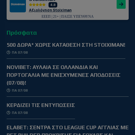
4.8
Αξιολόγηση Stoiximan
ΕΕΕΠ | 21+ | ΠΑΙΞΕ ΥΠΕΥΘΥΝΑ
Πρόσφατα
500 ΔΩΡΑ* ΧΩΡΙΣ ΚΑΤΑΘΕΣΗ ΣΤΗ STOIXIMAN!
ΠΑ 07/08
NOVIBET: ΑΥΛΑΙΑ ΣΕ ΟΛΛΑΝΔΙΑ ΚΑΙ
ΠΟΡΤΟΓΑΛΙΑ ΜΕ ΕΝΙΣΧΥΜΕΝΕΣ ΑΠΟΔΟΣΕΙΣ
(07/08)!
ΠΑ 07/08
ΚΕΡΔΙΖΕΙ ΤΙΣ ΕΝΤΥΠΩΣΕΙΣ
ΠΑ 07/08
ELABET: ΣΕΝΤΡΑ ΣΤΟ LEAGUE CUP ΑΓΓΛΙΑΣ ΜΕ