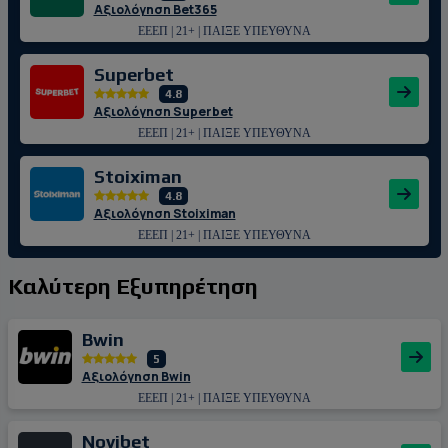
Αξιολόγηση Bet365
ΕΕΕΠ | 21+ | ΠΑΙΞΕ ΥΠΕΥΘΥΝΑ
Superbet
4.8
Αξιολόγηση Superbet
ΕΕΕΠ | 21+ | ΠΑΙΞΕ ΥΠΕΥΘΥΝΑ
Stoiximan
4.8
Αξιολόγηση Stoiximan
ΕΕΕΠ | 21+ | ΠΑΙΞΕ ΥΠΕΥΘΥΝΑ
Καλύτερη Εξυπηρέτηση
Bwin
5
Αξιολόγηση Bwin
ΕΕΕΠ | 21+ | ΠΑΙΞΕ ΥΠΕΥΘΥΝΑ
Novibet