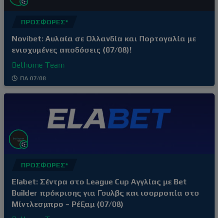
ΠΡΟΣΦΟΡΈΣ*
Novibet: Αυλαία σε Ολλανδία και Πορτογαλία με
ενισχυμένες αποδόσεις (07/08)!
Bethome Team
ΠΑ 07/08
ΠΡΟΣΦΟΡΈΣ*
Elabet: Σέντρα στο League Cup Αγγλίας με Bet
Builder πρόκρισης για Γουλβς και ισορροπία στο
Μίντλεσμπρο – Ρέξαμ (07/08)