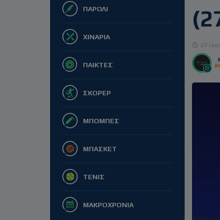
ΠΑΡΟΛΙ
(2
ΧΙΝΑΡΙΑ
27 Ιου
ΠΑΙΚΤΕΣ
Α
ΣΚΟΡΕΡ
ΜΠΟΜΠΕΣ
ΜΠΑΣΚΕΤ
ΤΕΝΙΣ
ΜΑΚΡΟΧΡΟΝΙΑ