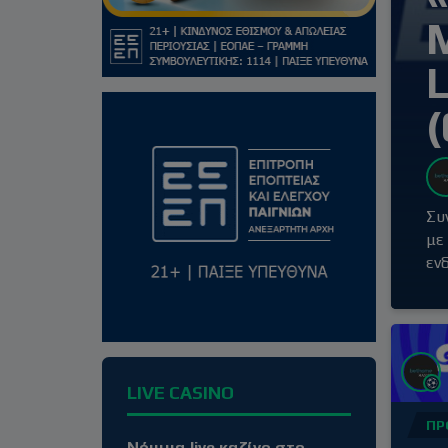
(
Συ
με
εν
Κό
δι
επ
αν
LIVE CASINO
ΠΡ
Νόμιμα live καζίνο στο