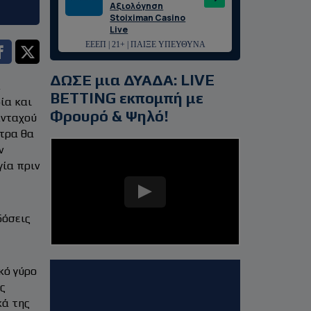
Αξιολόγηση
Stoiximan Casino
Live
ΕΕΕΠ | 21+ | ΠΑΙΞΕ ΥΠΕΥΘΥΝΑ
Facebook share link
Twitter share link
ΔΩΣΕ μια ΔΥΑΔΑ: LIVE
ά
BETTING εκπομπή με
ία και
Φρουρό & Ψηλό!
ανταχού
τρα θα
ν
γία πριν
δόσεις
κό γύρο
ς
κά της