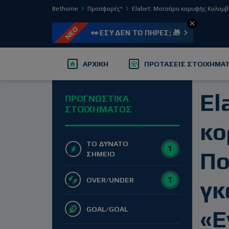
Bethome
Προσφορές*
Elabet: Ματσάρα κορυφής Κολομβία
ΝΕΟ
👀 ΕΣΥ ΔΕΝ ΤΟ ΠΗΡΕΣ; 🎁
ΕΕΕΠ | 21+ | ΠΑΙΞΕ ΥΠΕΥΘΥΝΑ
ΑΡΧΙΚΗ
ΠΡΟΤΑΣΕΙΣ ΣΤΟΙΧΗΜΑ
El
ΠΡΟΓΝΩΣΤΙΚΑ
ΣΤΟΙΧΗΜΑΤΟΣ
κο
ΤΟ ΔΥΝΑΤΟ
1
Πο
ΣΗΜΕΙΟ
1
OVER/UNDER
γκ
GOAL/GOAL
«Ε