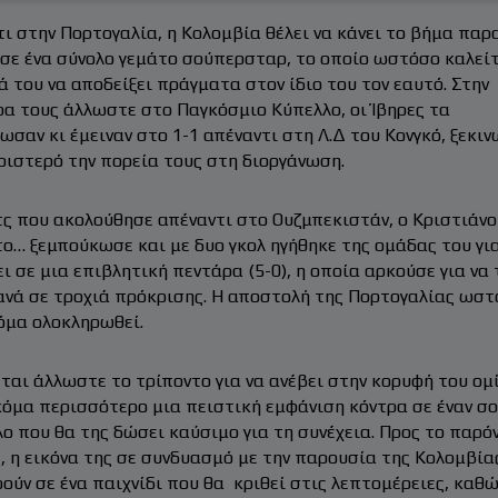
ι στην Πορτογαλία, η Κολομβία θέλει να κάνει το βήμα πα
σε ένα σύνολο γεμάτο σούπερσταρ, το οποίο ωστόσο καλείτ
ά του να αποδείξει πράγματα στον ίδιο του τον εαυτό. Στην
α τους άλλωστε στο Παγκόσμιο Κύπελλο, οι Ίβηρες τα
σαν κι έμειναν στο 1-1 απέναντι στη Λ.Δ του Κονγκό, ξεκι
ριστερό την πορεία τους στη διοργάνωση.
ς που ακολούθησε απέναντι στο Ουζμπεκιστάν, ο Κριστιάνο
ο… ξεμπούκωσε και με δυο γκολ ηγήθηκε της ομάδας του για
ι σε μια επιβλητική πεντάρα (5-0), η οποία αρκούσε για να 
ανά σε τροχιά πρόκρισης. Η αποστολή της Πορτογαλίας ωστ
όμα ολοκληρωθεί.
ται άλλωστε το τρίποντο για να ανέβει στην κορυφή του ομ
κόμα περισσότερο μια πειστική εμφάνιση κόντρα σε έναν σ
ο που θα της δώσει καύσιμο για τη συνέχεια. Προς το παρό
 η εικόνα της σε συνδυασμό με την παρουσία της Κολομβία
ούν σε ένα παιχνίδι που θα κριθεί στις λεπτομέρειες, καθώ