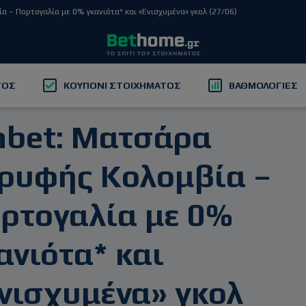
 – Πορτογαλία με 0% γκανιότα* και «Ενισχυμένα» γκολ (27/06)
ΤΟΣ
ΚΟΥΠΟΝΙ ΣΤΟΙΧΗΜΑΤΟΣ
ΒΑΘΜΟΛΟΓΙΕΣ
abet: Ματσάρα
ρυφής Κολομβία –
ρτογαλία με 0%
ανιότα* και
νισχυμένα» γκολ