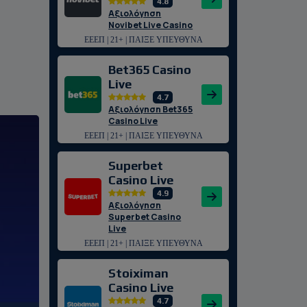
4.8
Αξιολόγηση
Novibet Live Casino
ΕΕΕΠ | 21+ | ΠΑΙΞΕ ΥΠΕΥΘΥΝΑ
Bet365 Casino
Live
4.7
Αξιολόγηση Bet365
Casino Live
ΕΕΕΠ | 21+ | ΠΑΙΞΕ ΥΠΕΥΘΥΝΑ
Superbet
Casino Live
4.9
Αξιολόγηση
Superbet Casino
Live
ΕΕΕΠ | 21+ | ΠΑΙΞΕ ΥΠΕΥΘΥΝΑ
Stoiximan
Casino Live
4.7