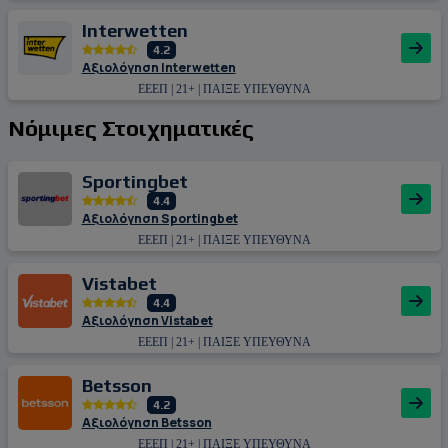
Interwetten
4.2
Αξιολόγηση Interwetten
ΕΕΕΠ | 21+ | ΠΑΙΞΕ ΥΠΕΥΘΥΝΑ
Νόμιμες Στοιχηματικές
Sportingbet
4.4
Αξιολόγηση Sportingbet
ΕΕΕΠ | 21+ | ΠΑΙΞΕ ΥΠΕΥΘΥΝΑ
Vistabet
4.4
Αξιολόγηση Vistabet
ΕΕΕΠ | 21+ | ΠΑΙΞΕ ΥΠΕΥΘΥΝΑ
Betsson
4.2
Αξιολόγηση Betsson
ΕΕΕΠ | 21+ | ΠΑΙΞΕ ΥΠΕΥΘΥΝΑ