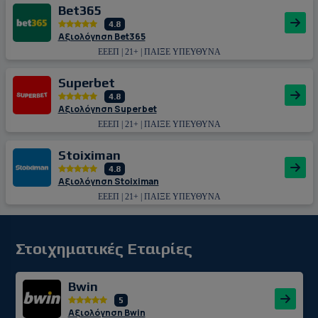
Bet365
4.8
Αξιολόγηση Bet365
ΕΕΕΠ | 21+ | ΠΑΙΞΕ ΥΠΕΥΘΥΝΑ
Superbet
4.8
Αξιολόγηση Superbet
ΕΕΕΠ | 21+ | ΠΑΙΞΕ ΥΠΕΥΘΥΝΑ
Stoiximan
4.8
Αξιολόγηση Stoiximan
ΕΕΕΠ | 21+ | ΠΑΙΞΕ ΥΠΕΥΘΥΝΑ
Στοιχηματικές Εταιρίες
Bwin
5
Αξιολόγηση Bwin