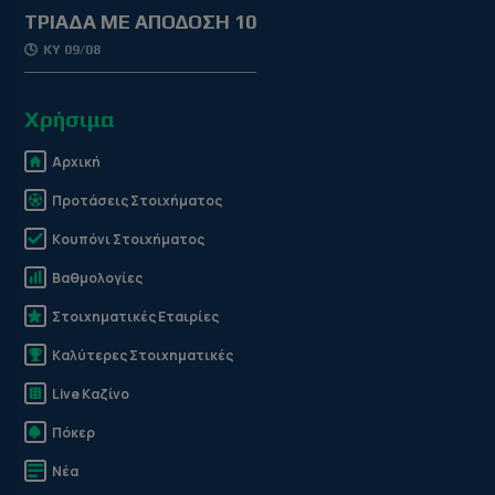
ΤΡΙΑΔΑ ΜΕ ΑΠΟΔΟΣΗ 10
ΚΥ 09/08
Χρήσιμα
Αρχική
Προτάσεις Στοιχήματος
Κουπόνι Στοιχήματος
Βαθμολογίες
Στοιχηματικές Εταιρίες
Καλύτερες Στοιχηματικές
Live Καζίνο
Πόκερ
Νέα