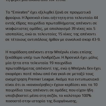
Το “Emirates” έχει εξελιχθεί ξανά σε πραγματικό
φρούριο. Η Άρσεναλ είναι αήττητη στα τελευταία 44
εντός έδρας παιχνίδια πρωταθλήματος απέναντι σε
νεοφώτιστες ομάδες, με απολογισμό 39 νίκες και 5
ισοπαλίες, ενώ οι τελευταίες 15 νίκες της απέναντι
σε τέτοιους αντιπάλους ήρθαν με συνολικό σκορ 43-9.
Η παράδοση απέναντι στην Μπέρνλι είναι επίσης
ξεκάθαρα υπέρ των Λονδρέζων. Η Άρσεναλ έχει μόλις
μία ήττα στα τελευταία 19 παιχνίδια
πρωταθλήματος απέναντί της, ενώ η Μπέρνλι δεν έχει
σκοράρει ποτέ πάνω από ένα γκολ σε μεταξύ τους
αναμέτρηση Premier League. Ακόμα πιο εντυπωσιακό
είναι ότι οι «κανονιέρηδες» έχουν κερδίσει και τα 10
παιχνίδια τους απέναντι σε ομάδες που είχαν ήδη
υποβιβαστεί μέσα στη σεζόν, το καλύτερο 100%
ποσοστό στην ιστορία της διοργάνωσης.