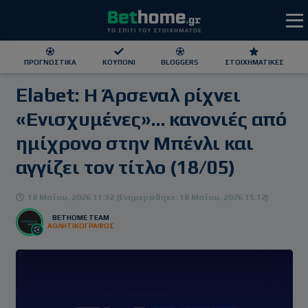
ΠΡΟΓΝΩΣΤΙΚΆ
ΚΟΥΠΌΝΙ
BLOGGERS
ΣΤΟΙΧΗΜΑΤΙΚΕΣ
Elabet: Η Άρσεναλ ρίχνει
ΕΕΕΠ | 21+ | ΠΑΙΞΕ ΥΠΕΥΘΥΝΑ
«Ενισχυμένες»… κανονιές από
ημίχρονο στην Μπένλι και
αγγίζει τον τίτλο (18/05)
18 Μαΐου, 2026 11:32 (Ενημερώθηκε: 18 Μαΐου, 2026 15:12)
BETHOME TEAM
ΑΘΛΗΤΙΚΟΓΡΑΦΟΣ