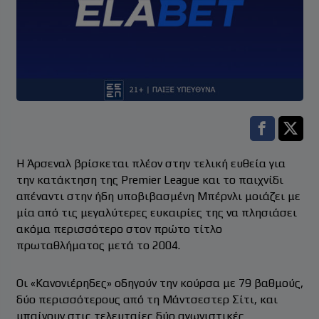
Facebook s
Twitt
Η Άρσεναλ βρίσκεται πλέον στην τελική ευθεία για
την κατάκτηση της Premier League και το παιχνίδι
απέναντι στην ήδη υποβιβασμένη Μπέρνλι μοιάζει με
μία από τις μεγαλύτερες ευκαιρίες της να πλησιάσει
ακόμα περισσότερο στον πρώτο τίτλο
πρωταθλήματος μετά το 2004.
Οι «Κανονιέρηδες» οδηγούν την κούρσα με 79 βαθμούς,
δύο περισσότερους από τη Μάντσεστερ Σίτι, και
μπαίνουν στις τελευταίες δύο αγωνιστικές