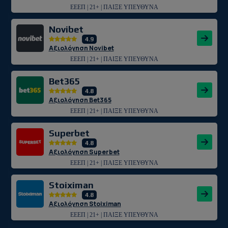
ΕΕΕΠ | 21+ | ΠΑΙΞΕ ΥΠΕΥΘΥΝΑ
Novibet
4.9
Αξιολόγηση Novibet
ΕΕΕΠ | 21+ | ΠΑΙΞΕ ΥΠΕΥΘΥΝΑ
Bet365
4.8
Αξιολόγηση Bet365
ΕΕΕΠ | 21+ | ΠΑΙΞΕ ΥΠΕΥΘΥΝΑ
Superbet
4.8
Αξιολόγηση Superbet
ΕΕΕΠ | 21+ | ΠΑΙΞΕ ΥΠΕΥΘΥΝΑ
Stoiximan
4.8
Αξιολόγηση Stoiximan
ΕΕΕΠ | 21+ | ΠΑΙΞΕ ΥΠΕΥΘΥΝΑ