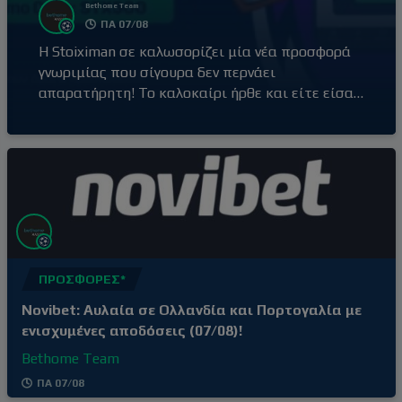
Bethome Team
ΠΑ 07/08
Η Stoiximan σε καλωσορίζει μία νέα προσφορά
γνωριμίας που σίγουρα δεν περνάει
απαρατήρητη! Το καλοκαίρι ήρθε και είτε είσαι
διακοπές είτε όχι , ένα είναι σίγουρο. Η ευκαιρία
να ανακαλύψεις τον κόσμο του Στοιχήματος
αλλά και του Live Casino είναι πιό κοντά από
ποτέ αφού 510 Δώρα* γίνονται δικά σου, χωρίς
καν να έχεις κάνει
ΠΡΟΣΦΟΡΈΣ*
Novibet: Αυλαία σε Ολλανδία και Πορτογαλία με
ενισχυμένες αποδόσεις (07/08)!
Bethome Team
ΠΑ 07/08