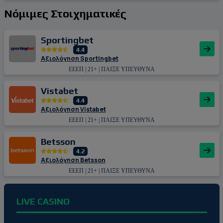
Νόμιμες Στοιχηματικές
Sportingbet
4.4
Αξιολόγηση Sportingbet
ΕΕΕΠ | 21+ | ΠΑΙΞΕ ΥΠΕΥΘΥΝΑ
Vistabet
4.4
Αξιολόγηση Vistabet
ΕΕΕΠ | 21+ | ΠΑΙΞΕ ΥΠΕΥΘΥΝΑ
Betsson
4.2
Αξιολόγηση Betsson
ΕΕΕΠ | 21+ | ΠΑΙΞΕ ΥΠΕΥΘΥΝΑ
LIVE CASINO