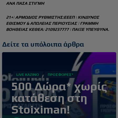
ΑΝΑ ΠΑΣΑ ΣΤΙΓΜΗ
21+| ΑΡΜΟΔΙΟΣ ΡΥΘΜΙΣΤΗΣ:ΕΕΕΠ | ΚΙΝΔΥΝΟΣ
ΕΘΙΣΜΟΥ & ΑΠΩΛΕΙΑΣ ΠΕΡΙΟΥΣΙΑΣ | ΓΡΑΜΜΗ
ΒΟΗΘΕΙΑΣ ΚΕΘΕΑ: 2109237777 | ΠΑΙΞΕ ΥΠΕΥΘΥΝΑ.
Δείτε τα υπόλοιπα άρθρα
LIVE ΚΑΖΊΝΟ
ΠΡΟΣΦΟΡΈΣ*
500 Δώρα* χωρίς
κατάθεση στη
Stoiximan!