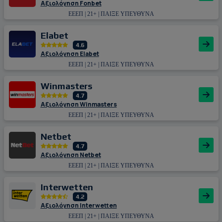
Αξιολόγηση Fonbet
ΕΕΕΠ | 21+ | ΠΑΙΞΕ ΥΠΕΥΘΥΝΑ
Εlabet
4.6
Αξιολόγηση Εlabet
ΕΕΕΠ | 21+ | ΠΑΙΞΕ ΥΠΕΥΘΥΝΑ
Winmasters
4.7
Αξιολόγηση Winmasters
ΕΕΕΠ | 21+ | ΠΑΙΞΕ ΥΠΕΥΘΥΝΑ
Netbet
4.7
Αξιολόγηση Netbet
ΕΕΕΠ | 21+ | ΠΑΙΞΕ ΥΠΕΥΘΥΝΑ
Interwetten
4.2
Αξιολόγηση Interwetten
ΕΕΕΠ | 21+ | ΠΑΙΞΕ ΥΠΕΥΘΥΝΑ