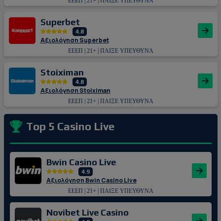
ΕΕΕΠ | 21+ | ΠΑΙΞΕ ΥΠΕΥΘΥΝΑ
Superbet
4.8
Αξιολόγηση Superbet
ΕΕΕΠ | 21+ | ΠΑΙΞΕ ΥΠΕΥΘΥΝΑ
Stoiximan
4.8
Αξιολόγηση Stoiximan
ΕΕΕΠ | 21+ | ΠΑΙΞΕ ΥΠΕΥΘΥΝΑ
Top 5 Casino Live
Bwin Casino Live
4.9
Αξιολόγηση Bwin Casino Live
ΕΕΕΠ | 21+ | ΠΑΙΞΕ ΥΠΕΥΘΥΝΑ
Novibet Live Casino