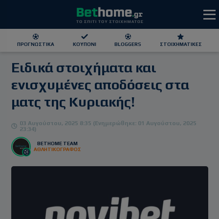
ΠΡΟΓΝΩΣΤΙΚΆ
ΚΟΥΠΌΝΙ
BLOGGERS
ΣΤΟΙΧΗΜΑΤΙΚΕΣ
Eιδικά στοιχήματα και
ΕΕΕΠ | 21+ | ΠΑΙΞΕ ΥΠΕΥΘΥΝΑ
ενισχυμένες αποδόσεις στα
ματς της Κυριακής!
03 Αυγούστου, 2025 8:35 (Ενημερώθηκε: 01 Αυγούστου, 2025
23:34)
BETHOME TEAM
ΑΘΛΗΤΙΚΟΓΡΑΦΟΣ