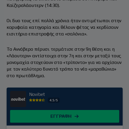
Καϊζερσλάουτερν (14:30).
Οι δυο τους επί πολλά χρόνια ήταν αντιμέτωποι στην
κορυφαία κατηγορία και θέλουν φέτος να κερδίσουν
εισιτήριο επιστροφής στα «σαλόνια».
Το Αννόβερο πέρυσι τερμάτισε στην 9η θέση και η
«Λάουτερν» αντίστοιχα στην 7η και στην μεταξύ τους
μονομαχία στοχεύουν στο «τρίποντο» για να αρχίσουν
με τον καλύτερο δυνατό τρόπο το νέο «μαραθώνιο»
στο πρωτάθλημα.
Novibet
4.5/5
ΕΓΓΡΑΦΗ