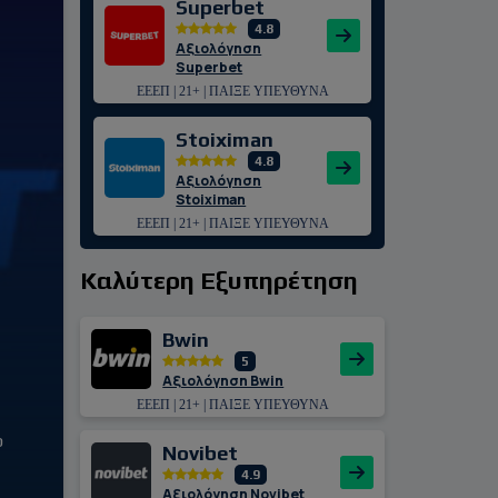
Superbet
4.8
Αξιολόγηση
Superbet
ΕΕΕΠ | 21+ | ΠΑΙΞΕ ΥΠΕΥΘΥΝΑ
Stoiximan
4.8
Αξιολόγηση
Stoiximan
ΕΕΕΠ | 21+ | ΠΑΙΞΕ ΥΠΕΥΘΥΝΑ
Καλύτερη Εξυπηρέτηση
Bwin
5
Αξιολόγηση Bwin
ΕΕΕΠ | 21+ | ΠΑΙΞΕ ΥΠΕΥΘΥΝΑ
p
Novibet
4.9
Αξιολόγηση Novibet