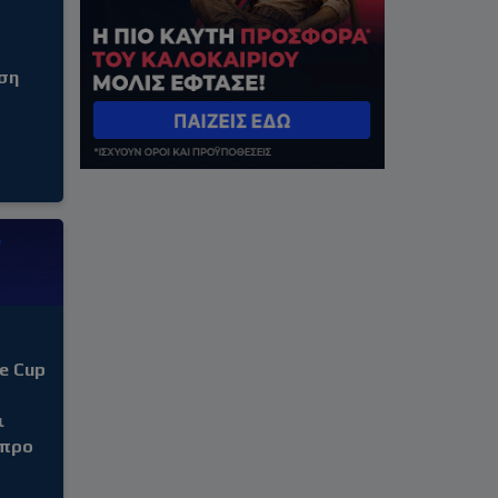
ση
e Cup
ι
μπρο