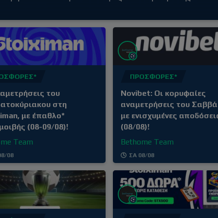
λτσεστερ, τη στιγμή που Γουίμπλεντον και Νιούπορτ
ασταυρώνουν τα ξίφη τους με στόχο το εισιτήριο για την
όμενη φάση. Την παράσταση ωστόσο κλέβει το μπρα-ντε-φε
άμεσα σε Σουόνσι και Μπέρμιγχαμ,
ΟΣΦΟΡΈΣ*
ΠΡΟΣΦΟΡΈΣ*
ναμετρήσεις του
Novibet: Oι κορυφαίες
ατοκύριακου στη
αναμετρήσεις του Σαββά
ximan, με έπαθλο*
με ενισχυμένες αποδόσει
οιβής (08-09/08)!
(08/08)!
ome Team
Bethome Team
08/08
ΣΑ 08/08