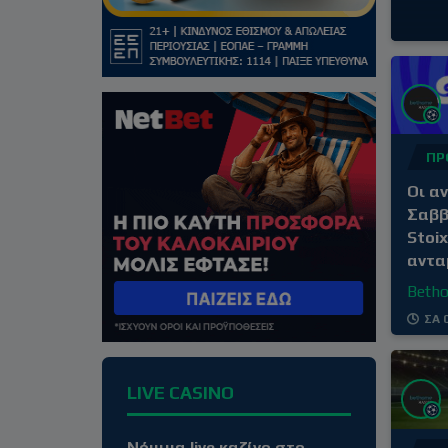
Κό
δι
επ
αν
ΠΡ
Οι α
Σαββ
Stoi
ανταμ
Beth
ΣΑ 
LIVE CASINO
Νόμιμα live καζίνο στο