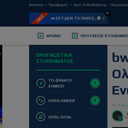
Bethome
Προσφορές*
bwin: Ρεάλ Μαδρίτης – Ολυμπιακό
ΝΕΟ
👀 ΕΣΥ ΔΕΝ ΤΟ ΠΗΡΕΣ; 🎁
ΕΕΕΠ | 21+ | ΠΑΙΞΕ ΥΠΕΥΘΥΝΑ
ΑΡΧΙΚΗ
ΠΡΟΤΑΣΕΙΣ ΣΤΟΙΧΗΜΑ
bw
ΠΡΟΓΝΩΣΤΙΚΑ
ΣΤΟΙΧΗΜΑΤΟΣ
Ολ
ΤΟ ΔΥΝΑΤΟ
1
Εν
ΣΗΜΕΙΟ
1
OVER/UNDER
01 Μαΐ
GOAL/GOAL
Α