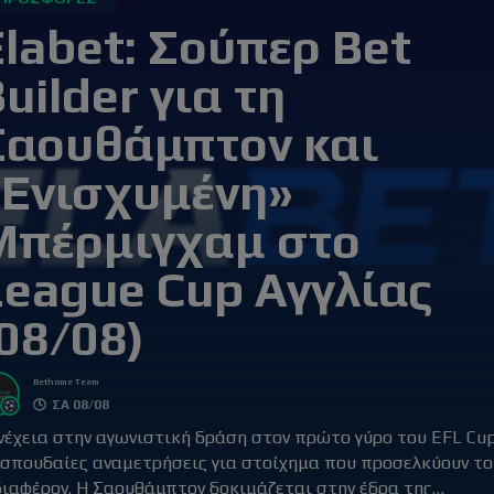
labet: Σούπερ Bet
uilder για τη
Σαουθάμπτον και
«Ενισχυμένη»
Μπέρμιγχαμ στο
League Cup Αγγλίας
08/08)
Bethome Team
ΣΑ 08/08
νέχεια στην αγωνιστική δράση στον πρώτο γύρο του EFL Cu
 σπουδαίες αναμετρήσεις για στοίχημα που προσελκύουν το
διαφέρον. Η Σαουθάμπτον δοκιμάζεται στην έδρα της