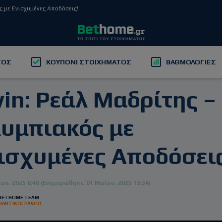
ς με Ενισχυμένες Αποδόσεις!
ΤΟΣ
ΚΟΥΠΟΝΙ ΣΤΟΙΧΗΜΑΤΟΣ
ΒΑΘΜΟΛΟΓΙΕΣ
in: Ρεάλ Μαδρίτης –
υμπιακός με
ισχυμένες Αποδόσεις
ου, 2025 8:40 (Ενημερώθηκε: 01 Μαΐου, 2025 13:34)
BETHOME TEAM
ΘΛΗΤΙΚΟΓΡΑΦΟΣ