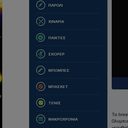
ΠΑΡΟΛΙ
ΧΙΝΑΡΙΑ
ΠΑΙΚΤΕΣ
ΣΚΟΡΕΡ
ΜΠΟΜΠΕΣ
ΜΠΑΣΚΕΤ
ΤΕΝΙΣ
Το brea
ΜΑΚΡΟΧΡΟΝΙΑ
Ολυμπια
«ερυθρ