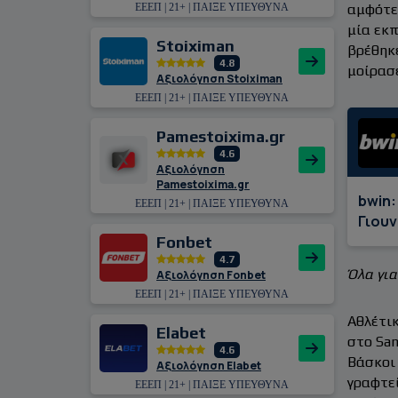
ΕΕΕΠ | 21+ | ΠΑΙΞΕ ΥΠΕΥΘΥΝΑ
αμφότε
μία εκπ
Stoiximan
βρέθηκ
4.8
μοίρασε
Αξιολόγηση Stoiximan
ΕΕΕΠ | 21+ | ΠΑΙΞΕ ΥΠΕΥΘΥΝΑ
Pamestoixima.gr
4.6
Αξιολόγηση
Pamestoixima.gr
bwin:
ΕΕΕΠ | 21+ | ΠΑΙΞΕ ΥΠΕΥΘΥΝΑ
Γιουν
Fonbet
4.7
Όλα για
Αξιολόγηση Fonbet
ΕΕΕΠ | 21+ | ΠΑΙΞΕ ΥΠΕΥΘΥΝΑ
Αθλέτι
Εlabet
στο San
4.6
Βάσκοι 
Αξιολόγηση Εlabet
γραφτεί
ΕΕΕΠ | 21+ | ΠΑΙΞΕ ΥΠΕΥΘΥΝΑ