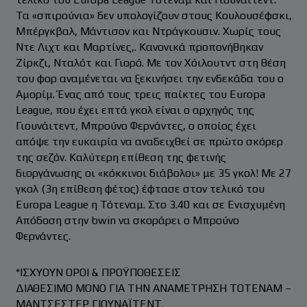
Τα «σπιρούνια» δεν υπολογίζουν στους Κουλουσέφσκι,
Μπέργκβαλ, Μάντισον και Ντράγκουσιν. Χωρίς τους
Ντε Λιχτ και Μαρτίνες,. Κανονικά προπονήθηκαν
Ζίρκζι, Νταλότ και Γιορό. Με τον Χόιλουτντ στη θέση
του φορ αναμένεται να ξεκινήσει την ενδεκάδα του ο
Αμορίμ. Ένας από τους τρεις παίκτες του Europa
League, που έχει επτά γκολ είναι ο αρχηγός της
Γιουνάιτεντ, Μπρούνο Φερνάντες, ο οποίος έχει
απόψε την ευκαιρία να αναδειχθεί σε πρώτο σκόρερ
της σεζόν. Καλύτερη επίθεση της φετινής
διοργάνωσης οι «κόκκινοι διάβολοι» με 35 γκολ! Με 27
γκολ (3η επίθεση φέτος) έφτασε στον τελικό του
Europa League η Τότεναμ. Στο 3.40 και σε Ενισχυμένη
Απόδοση στην bwin να σκοράρει ο Μπρούνο
Φερνάντες.
*ΙΣΧΥΟΥΝ ΟΡΟΙ & ΠΡΟΫΠΟΘΕΣΕΙΣ
ΔΙΑΘΕΣΙΜΟ ΜΟΝΟ ΓΙΑ ΤΗΝ ΑΝΑΜΕΤΡΗΣΗ ΤΟΤΕΝΑΜ –
ΜΑΝΤΣΕΣΤΕΡ ΓΙΟΥΝΑΪΤΕΝΤ.