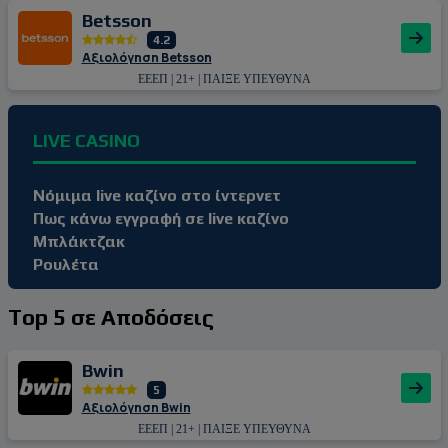
Betsson
4.2
Αξιολόγηση Betsson
ΕΕΕΠ | 21+ | ΠΑΙΞΕ ΥΠΕΥΘΥΝΑ
LIVE CASINO
Νόμιμα live καζίνο στο ίντερνετ
Πως κάνω εγγραφή σε live καζίνο
Μπλάκτζακ
Ρουλέτα
Top 5 σε Αποδόσεις
Bwin
5
Αξιολόγηση Bwin
ΕΕΕΠ | 21+ | ΠΑΙΞΕ ΥΠΕΥΘΥΝΑ