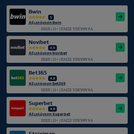
Bwin
5
Αξιολόγηση Bwin
ΕΕΕΠ | 21+ | ΠΑΙΞΕ ΥΠΕΥΘΥΝΑ
Novibet
4.9
Αξιολόγηση Novibet
ΕΕΕΠ | 21+ | ΠΑΙΞΕ ΥΠΕΥΘΥΝΑ
Bet365
4.8
Αξιολόγηση Bet365
ΕΕΕΠ | 21+ | ΠΑΙΞΕ ΥΠΕΥΘΥΝΑ
Superbet
4.8
Αξιολόγηση Superbet
ΕΕΕΠ | 21+ | ΠΑΙΞΕ ΥΠΕΥΘΥΝΑ
Stoiximan