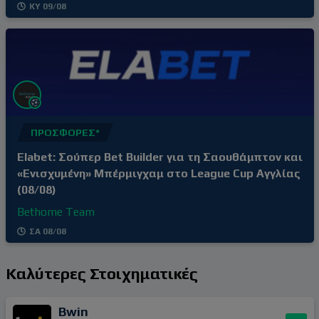
ΚΥ 09/08
ΠΡΟΣΦΟΡΈΣ*
Elabet: Σούπερ Bet Builder για τη Σαουθάμπτον και
«Ενισχυμένη» Μπέρμιγχαμ στο League Cup Αγγλίας
(08/08)
Bethome Team
ΣΑ 08/08
Καλύτερες Στοιχηματικές
Bwin