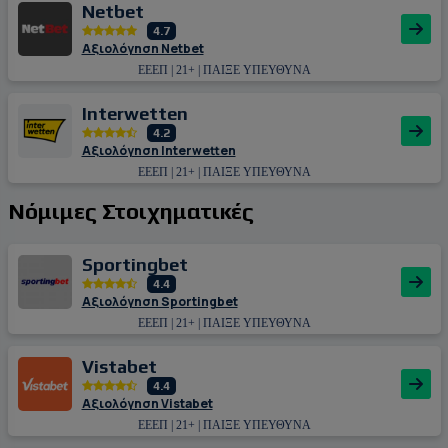
Netbet
4.7
Αξιολόγηση Netbet
ΕΕΕΠ | 21+ | ΠΑΙΞΕ ΥΠΕΥΘΥΝΑ
Interwetten
4.2
Αξιολόγηση Interwetten
ΕΕΕΠ | 21+ | ΠΑΙΞΕ ΥΠΕΥΘΥΝΑ
Νόμιμες Στοιχηματικές
Sportingbet
4.4
Αξιολόγηση Sportingbet
ΕΕΕΠ | 21+ | ΠΑΙΞΕ ΥΠΕΥΘΥΝΑ
Vistabet
4.4
Αξιολόγηση Vistabet
ΕΕΕΠ | 21+ | ΠΑΙΞΕ ΥΠΕΥΘΥΝΑ