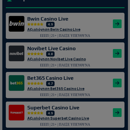
Bwin Casino Live
4.9
Αξιολόγηση Bwin Casino Live
ΕΕΕΠ | 21+ | ΠΑΙΞΕ ΥΠΕΥΘΥΝΑ
Novibet Live Casino
4.8
Αξιολόγηση Novibet Live Casino
ΕΕΕΠ | 21+ | ΠΑΙΞΕ ΥΠΕΥΘΥΝΑ
Bet365 Casino Live
4.7
Αξιολόγηση Bet365 Casino Live
ΕΕΕΠ | 21+ | ΠΑΙΞΕ ΥΠΕΥΘΥΝΑ
Superbet Casino Live
4.9
Αξιολόγηση Superbet Casino Live
ΕΕΕΠ | 21+ | ΠΑΙΞΕ ΥΠΕΥΘΥΝΑ