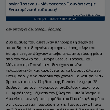
bwin: Τότεναμ – Μάντσεστερ Γιουνάιτεντ με
Ενισχυμένες Αποδόσεις!
*Ισχύουν Όροι & Προϋποθέσεις
ΕΕΕΠ | 21+ | ΠΑΙΞΕ ΥΠΕΥΘΥΝΑ
Δεν υπάρχει δεύτερος… δρόμος
Δύο ομάδες που απέτυχαν πλήρως στη σεζόν σε
οποιαδήποτε διοργάνωση πήραν μέρος, πλην του
Europa League ψάχνουν απόψε την… απογείωση μέσα
από τον τελικό του Europa League. Τότεναμ και
Μάντσεστερ Γιουνάιτεντ δεν έχουν κανένα
«ελαφρυντικό» και καλούνται να τα δώσουν όλα στο
Μπιλμπάο, για να σώσουν την χρονιά. Τα «σπιρούνια»
βρίσκονται στην 17η θέση της Premier Leage με 38
βαθμούς, με τους «κόκκινους διάβολους» μόλις στο
+1. Αμφότερες… έξυσαν την ζώνη του υποβιβασμού!
Δύο νίκες πανηγύρισε η ομάδα του Ποστέκογλου μέσα
στην αγωνιστική περίοδο επί της Γιουνάιτεντ. Η μία
με 3-0 στο Μάντσεστερ και η άλλη με 1-0 στο Λονδίνο.