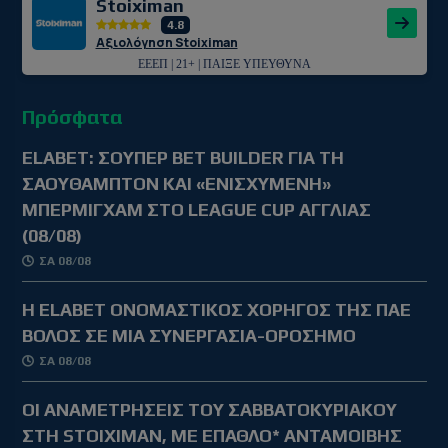
Stoiximan
4.8
Αξιολόγηση Stoiximan
ΕΕΕΠ | 21+ | ΠΑΙΞΕ ΥΠΕΥΘΥΝΑ
Πρόσφατα
ELABET: ΣΟΥΠΕΡ BET BUILDER ΓΙΑ ΤΗ
ΣΑΟΥΘΑΜΠΤΟΝ ΚΑΙ «ΕΝΙΣΧΥΜΕΝΗ»
ΜΠΕΡΜΙΓΧΑΜ ΣΤΟ LEAGUE CUP ΑΓΓΛΙΑΣ
(08/08)
ΣΑ 08/08
Η ELABET ΟΝΟΜΑΣΤΙΚΟΣ ΧΟΡΗΓΟΣ ΤΗΣ ΠΑΕ
ΒΟΛΟΣ ΣΕ ΜΙΑ ΣΥΝΕΡΓΑΣΙΑ-ΟΡΟΣΗΜΟ
ΣΑ 08/08
ΟΙ ΑΝΑΜΕΤΡΗΣΕΙΣ ΤΟΥ ΣΑΒΒΑΤΟΚΥΡΙΑΚΟΥ
ΣΤΗ STOIXIMAN, ΜΕ ΕΠΑΘΛΟ* ΑΝΤΑΜΟΙΒΗΣ