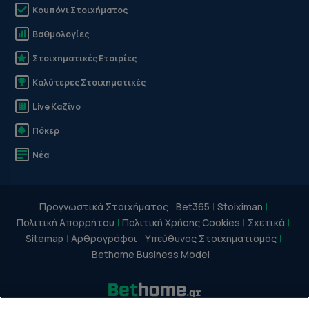
Κουπόνι Στοιχήματος
Βαθμολογίες
Στοιχηματικές Εταιρίες
Καλύτερες Στοιχηματικές
Live Καζίνο
Πόκερ
Νέα
Προγνωστικά Στοιχήματος
Bet365
Stoiximan
Πολιτική Απορρήτου
Πολιτική Χρήσης Cookies
Σχετικά
Sitemap
Αρθρογράφοι
Υπεύθυνος Στοιχηματισμός
Bethome Business Model