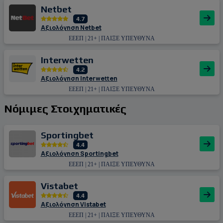
Netbet
4.7
Αξιολόγηση Netbet
ΕΕΕΠ | 21+ | ΠΑΙΞΕ ΥΠΕΥΘΥΝΑ
Interwetten
4.2
Αξιολόγηση Interwetten
ΕΕΕΠ | 21+ | ΠΑΙΞΕ ΥΠΕΥΘΥΝΑ
Νόμιμες Στοιχηματικές
Sportingbet
4.4
Αξιολόγηση Sportingbet
ΕΕΕΠ | 21+ | ΠΑΙΞΕ ΥΠΕΥΘΥΝΑ
Vistabet
4.4
Αξιολόγηση Vistabet
ΕΕΕΠ | 21+ | ΠΑΙΞΕ ΥΠΕΥΘΥΝΑ