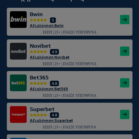
Bwin
5
Αξιολόγηση Bwin
ΕΕΕΠ | 21+ | ΠΑΙΞΕ ΥΠΕΥΘΥΝΑ
Novibet
4.9
Αξιολόγηση Novibet
ΕΕΕΠ | 21+ | ΠΑΙΞΕ ΥΠΕΥΘΥΝΑ
Bet365
4.8
Αξιολόγηση Bet365
ΕΕΕΠ | 21+ | ΠΑΙΞΕ ΥΠΕΥΘΥΝΑ
Superbet
4.8
Αξιολόγηση Superbet
ΕΕΕΠ | 21+ | ΠΑΙΞΕ ΥΠΕΥΘΥΝΑ