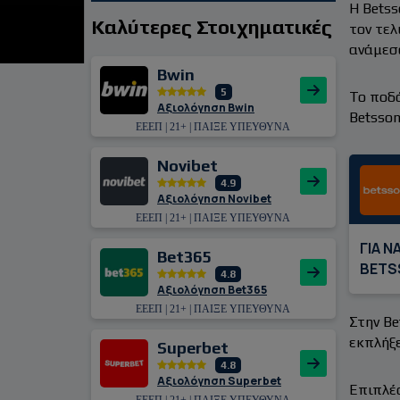
Η Betss
Καλύτερες Στοιχηματικές
τον τελ
ανάμεσα
Bwin
5
Το ποδ
Αξιολόγηση Bwin
Betsson
ΕΕΕΠ | 21+ | ΠΑΙΞΕ ΥΠΕΥΘΥΝΑ
Novibet
4.9
Αξιολόγηση Novibet
ΕΕΕΠ | 21+ | ΠΑΙΞΕ ΥΠΕΥΘΥΝΑ
ΓΙΑ Ν
Bet365
BETS
4.8
Αξιολόγηση Bet365
ΕΕΕΠ | 21+ | ΠΑΙΞΕ ΥΠΕΥΘΥΝΑ
Στην Be
εκπλήξε
Superbet
4.8
Αξιολόγηση Superbet
Επιπλέο