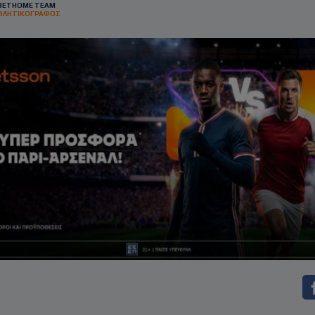
BETHOME TEAM
ΘΛΗΤΙΚΟΓΡΑΦΟΣ