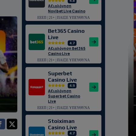
4.8
Αξιολόγηση
Novibet Live Casino
ΕΕΕΠ | 21+ | ΠΑΙΞΕ ΥΠΕΥΘΥΝΑ
Bet365 Casino
Live
4.7
Αξιολόγηση Bet365
Casino Live
ΕΕΕΠ | 21+ | ΠΑΙΞΕ ΥΠΕΥΘΥΝΑ
Superbet
Casino Live
4.9
Αξιολόγηση
Superbet Casino
Live
ΕΕΕΠ | 21+ | ΠΑΙΞΕ ΥΠΕΥΘΥΝΑ
Stoiximan
Facebook share link
Twitter share link
Casino Live
4.7