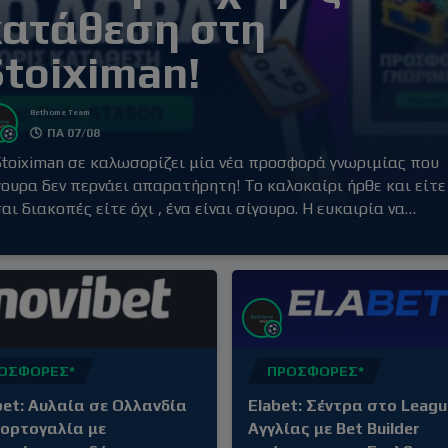
κατάθεση στη
toiximan!
Bethome Team
ΠΑ 07/08
Stoiximan σε καλωσορίζει μία νέα προσφορά γνωριμίας που
γουρα δεν περνάει απαρατήρητη! Το καλοκαίρι ήρθε και είτε
αι διακοπές είτε όχι , ένα είναι σίγουρο. Η ευκαιρία να
ακαλύψεις τον κόσμο του Στοιχήματος αλλά και του Live Cas
ναι πιό κοντά από ποτέ αφού 510 Δώρα* γίνονται δικά σου,
ρίς καν να έχεις κάνει
ΟΣΦΟΡΈΣ*
ΠΡΟΣΦΟΡΈΣ*
bet: Αυλαία σε Ολλανδία
Elabet: Σέντρα στο Leagu
Πορτογαλία με
Αγγλίας με Bet Builder