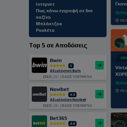
Γκανι
ίντερνετ
Πως κάνω εγγραφή σε live
Beth
καζίνο
ΠΕ 
Μπλάκτζακ
Ρουλέτα
Top 5 σε Αποδόσεις
ΠΡ
Bwin
5
Vist
Αξιολόγηση Bwin
ΧΩΡΙΣ
ΕΕΕΠ | 21+ | ΠΑΙΞΕ ΥΠΕΥΘΥΝΑ
Beth
Novibet
ΠΕ 
4.9
Αξιολόγηση Novibet
ΕΕΕΠ | 21+ | ΠΑΙΞΕ ΥΠΕΥΘΥΝΑ
Bet365
4.8