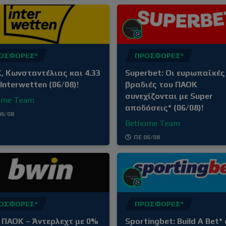
ΟΣΦΟΡΈΣ*
ΠΡΟΣΦΟΡΈΣ*
, Κωνσταντέλιας και 4.33
Superbet: Οι ευρωπαϊκές
Interwetten (06/08)!
βραδιές του ΠΑΟΚ
συνεχίζονται με Super
ome Team
αποδόσεις* (06/08)!
06/08
Bethome Team
ΠΕ 06/08
ΟΣΦΟΡΈΣ*
ΠΡΟΣΦΟΡΈΣ*
: ΠΑΟΚ – Άντερλεχτ με 0%
Sportingbet: Build A Bet*