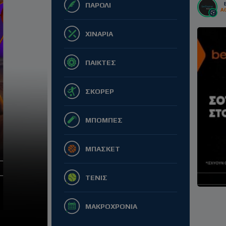
ΠΑΡΟΛΙ
Α
ΧΙΝΑΡΙΑ
ΠΑΙΚΤΕΣ
ΣΚΟΡΕΡ
ΜΠΟΜΠΕΣ
ΜΠΑΣΚΕΤ
ΤΕΝΙΣ
ΜΑΚΡΟΧΡΟΝΙΑ