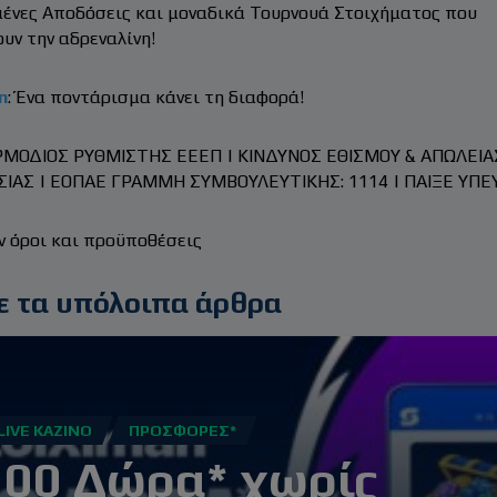
μένες Αποδόσεις και μοναδικά Τουρνουά Στοιχήματος που
υν την αδρεναλίνη!
n
: Ένα ποντάρισμα κάνει τη διαφορά!
ΑΡΜΟΔΙΟΣ ΡΥΘΜΙΣΤΗΣ ΕΕΕΠ | ΚΙΝΔΥΝΟΣ ΕΘΙΣΜΟΥ & ΑΠΩΛΕΙΑ
ΣΙΑΣ | ΕΟΠΑΕ ΓΡΑΜΜΗ ΣΥΜΒΟΥΛΕΥΤΙΚΗΣ: 1114 | ΠΑΙΞΕ ΥΠ
ν όροι και προϋποθέσεις
ε τα υπόλοιπα άρθρα
LIVE ΚΑΖΊΝΟ
ΠΡΟΣΦΟΡΈΣ*
500 Δώρα* χωρίς