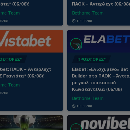
ότα* (06/08)!
ΠΑΟΚ – Άντερλεχτ (06/08)
ome Team
Bethome Team
06/08
ΠΕ 06/08
ΟΣΦΟΡΈΣ*
ΠΡΟΣΦΟΡΈΣ*
abet: ΠΑΟΚ – Άντερλεχτ
Elabet: «Ενισχυμένο» Bet
 Γκανιότα* (06/08)!
Builder στο ΠΑΟΚ – Άντερ
με γκολ του καυτού
ome Team
Κωνσταντέλια (06/08)
06/08
Bethome Team
ΠΕ 06/08