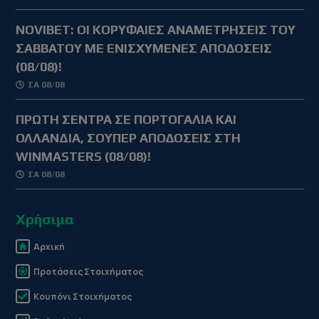
NOVIBET: OΙ ΚΟΡΥΦΑΙΕΣ ΑΝΑΜΕΤΡΗΣΕΙΣ ΤΟΥ
ΣΑΒΒΑΤΟΥ ΜΕ ΕΝΙΣΧΥΜΕΝΕΣ ΑΠΟΔΟΣΕΙΣ
(08/08)!
ΣΑ 08/08
ΠΡΩΤΗ ΣΕΝΤΡΑ ΣΕ ΠΟΡΤΟΓΑΛΙΑ ΚΑΙ
ΟΛΛΑΝΔΙΑ, ΣΟΥΠΕΡ ΑΠΟΔΟΣΕΙΣ ΣΤΗ
WINMASTERS (08/08)!
ΣΑ 08/08
Χρήσιμα
Αρχική
Προτάσεις Στοιχήματος
Κουπόνι Στοιχήματος