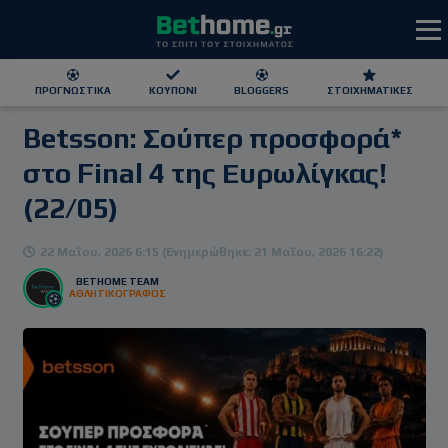
ΠΡΟΓΝΩΣΤΙΚΆ
ΚΟΥΠΌΝΙ
BLOGGERS
ΣΤΟΙΧΗΜΑΤΙΚΕΣ
Betsson: Σούπερ προσφορά*
ΕΕΕΠ | 21+ | ΠΑΙΞΕ ΥΠΕΥΘΥΝΑ
στο Final 4 της Ευρωλίγκας!
(22/05)
22 Μαΐου, 2026 6:15 (Ενημερώθηκε: 21 Μαΐου, 2026 16:22)
BETHOME TEAM
ΑΘΛΗΤΙΚΟΓΡΑΦΟΣ