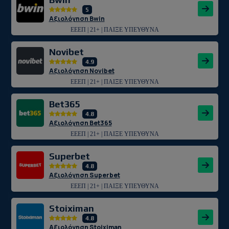
5
Αξιολόγηση Bwin
ΕΕΕΠ | 21+ | ΠΑΙΞΕ ΥΠΕΥΘΥΝΑ
Novibet
4.9
Αξιολόγηση Novibet
ΕΕΕΠ | 21+ | ΠΑΙΞΕ ΥΠΕΥΘΥΝΑ
Bet365
4.8
Αξιολόγηση Bet365
ΕΕΕΠ | 21+ | ΠΑΙΞΕ ΥΠΕΥΘΥΝΑ
Superbet
4.8
Αξιολόγηση Superbet
ΕΕΕΠ | 21+ | ΠΑΙΞΕ ΥΠΕΥΘΥΝΑ
Stoiximan
4.8
Αξιολόγηση Stoiximan