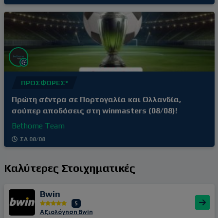
ΠΡΟΣΦΟΡΈΣ*
Πρώτη σέντρα σε Πορτογαλία και Ολλανδία,
σούπερ αποδόσεις στη winmasters (08/08)!
Bethome Team
ΣΑ 08/08
Καλύτερες Στοιχηματικές
Bwin
5
Αξιολόγηση Bwin