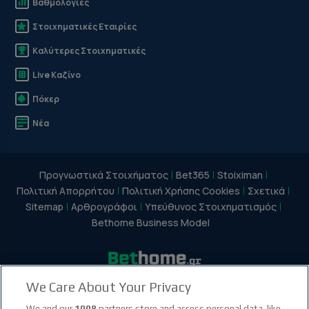
Βαθμολογίες
Στοιχηματικές Εταιρίες
Καλύτερες Στοιχηματικές
Live Καζίνο
Πόκερ
Νέα
Προγνωστικά Στοιχήματος
Bet365
Stoiximan
Πολιτική Απορρήτου
Πολιτική Χρήσης Cookies
Σχετικά
Sitemap
Αρθρογράφοι
Υπεύθυνος Στοιχηματισμός
Bethome Business Model
We Care About Your Privacy
facebook social link
instagram social link
youtube social link
tiktok social link
twitter social link
discord social link
We and our
1008
partners store and access personal data, like