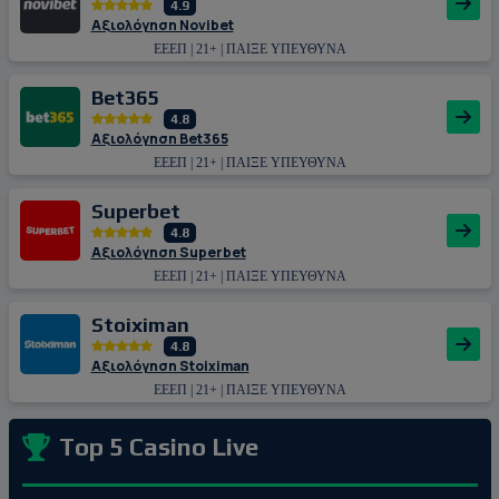
4.9
Αξιολόγηση Novibet
ΕΕΕΠ | 21+ | ΠΑΙΞΕ ΥΠΕΥΘΥΝΑ
Bet365
4.8
Αξιολόγηση Bet365
ΕΕΕΠ | 21+ | ΠΑΙΞΕ ΥΠΕΥΘΥΝΑ
Superbet
4.8
Αξιολόγηση Superbet
ΕΕΕΠ | 21+ | ΠΑΙΞΕ ΥΠΕΥΘΥΝΑ
Stoiximan
4.8
Αξιολόγηση Stoiximan
ΕΕΕΠ | 21+ | ΠΑΙΞΕ ΥΠΕΥΘΥΝΑ
Top 5 Casino Live