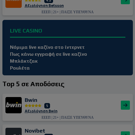
4.2
Αξιολόγηση Betsson
ΕΕΕΠ | 21+ | ΠΑΙΞΕ ΥΠΕΥΘΥΝΑ
LIVE CASINO
Νόμιμα live καζίνο στο ίντερνετ
Πως κάνω εγγραφή σε live καζίνο
Μπλάκτζακ
Ρουλέτα
Top 5 σε Αποδόσεις
Bwin
5
Αξιολόγηση Bwin
ΕΕΕΠ | 21+ | ΠΑΙΞΕ ΥΠΕΥΘΥΝΑ
Novibet