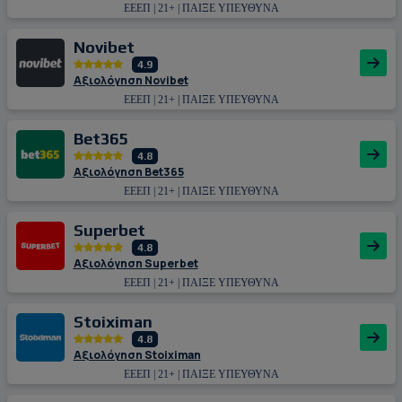
ΕΕΕΠ | 21+ | ΠΑΙΞΕ ΥΠΕΥΘΥΝΑ
Novibet
4.9
Αξιολόγηση Novibet
ΕΕΕΠ | 21+ | ΠΑΙΞΕ ΥΠΕΥΘΥΝΑ
Bet365
4.8
Αξιολόγηση Bet365
ΕΕΕΠ | 21+ | ΠΑΙΞΕ ΥΠΕΥΘΥΝΑ
Superbet
4.8
Αξιολόγηση Superbet
ΕΕΕΠ | 21+ | ΠΑΙΞΕ ΥΠΕΥΘΥΝΑ
Stoiximan
4.8
Αξιολόγηση Stoiximan
ΕΕΕΠ | 21+ | ΠΑΙΞΕ ΥΠΕΥΘΥΝΑ