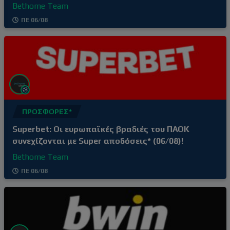
Bethome Team
ΠΕ 06/08
ΠΡΟΣΦΟΡΈΣ*
Superbet: Οι ευρωπαϊκές βραδιές του ΠΑΟΚ
συνεχίζονται με Super αποδόσεις* (06/08)!
Bethome Team
ΠΕ 06/08