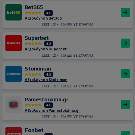
Bet365
4.8
Αξιολόγηση Bet365
ΕΕΕΠ | 21+ | ΠΑΙΞΕ ΥΠΕΥΘΥΝΑ
Superbet
4.8
Αξιολόγηση Superbet
ΕΕΕΠ | 21+ | ΠΑΙΞΕ ΥΠΕΥΘΥΝΑ
Stoiximan
4.8
Αξιολόγηση Stoiximan
ΕΕΕΠ | 21+ | ΠΑΙΞΕ ΥΠΕΥΘΥΝΑ
Pamestoixima.gr
4.6
Αξιολόγηση Pamestoixima.gr
ΕΕΕΠ | 21+ | ΠΑΙΞΕ ΥΠΕΥΘΥΝΑ
Fonbet