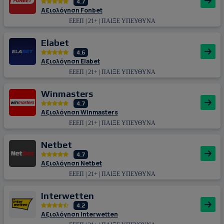
4.7
Αξιολόγηση Fonbet
ΕΕΕΠ | 21+ | ΠΑΙΞΕ ΥΠΕΥΘΥΝΑ
Εlabet
4.6
Αξιολόγηση Εlabet
ΕΕΕΠ | 21+ | ΠΑΙΞΕ ΥΠΕΥΘΥΝΑ
Winmasters
4.7
Αξιολόγηση Winmasters
ΕΕΕΠ | 21+ | ΠΑΙΞΕ ΥΠΕΥΘΥΝΑ
Netbet
4.7
Αξιολόγηση Netbet
ΕΕΕΠ | 21+ | ΠΑΙΞΕ ΥΠΕΥΘΥΝΑ
Interwetten
4.2
Αξιολόγηση Interwetten