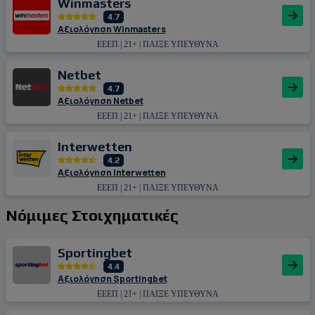
Winmasters
4.7
Αξιολόγηση Winmasters
ΕΕΕΠ | 21+ | ΠΑΙΞΕ ΥΠΕΥΘΥΝΑ
Netbet
4.7
Αξιολόγηση Netbet
ΕΕΕΠ | 21+ | ΠΑΙΞΕ ΥΠΕΥΘΥΝΑ
Interwetten
4.2
Αξιολόγηση Interwetten
ΕΕΕΠ | 21+ | ΠΑΙΞΕ ΥΠΕΥΘΥΝΑ
Νόμιμες Στοιχηματικές
Sportingbet
4.4
Αξιολόγηση Sportingbet
ΕΕΕΠ | 21+ | ΠΑΙΞΕ ΥΠΕΥΘΥΝΑ