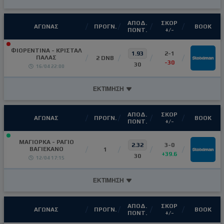
ΑΠΟΔ.
ΣΚΟΡ
ΑΓΩΝΑΣ
ΠΡΟΓΝ.
ΒΟΟΚ
ΠΟΝΤ.
+/-
ΦΙΟΡΕΝΤΙΝΑ - ΚΡΙΣΤΑΛ
1.93
2-1
ΠΑΛΑΣ
2 DNB
-30
30
16/04 22:00
ΕΚΤΙΜΗΣΗ
ΑΠΟΔ.
ΣΚΟΡ
ΑΓΩΝΑΣ
ΠΡΟΓΝ.
ΒΟΟΚ
ΠΟΝΤ.
+/-
ΜΑΓΙΟΡΚΑ - ΡΑΓΙΟ
2.32
3-0
ΒΑΓΙΕΚΑΝΟ
1
+39.6
30
12/04 17:15
ΕΚΤΙΜΗΣΗ
ΑΠΟΔ.
ΣΚΟΡ
ΑΓΩΝΑΣ
ΠΡΟΓΝ.
ΒΟΟΚ
ΠΟΝΤ.
+/-