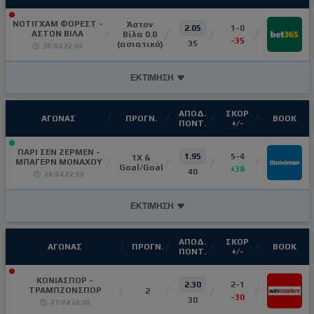
ΝΟΤΙΓΧΑΜ ΦΟΡΕΣΤ -
Άστον
2.05
1-0
ΑΣΤΟΝ ΒΙΛΑ
Βίλα 0.0
-35
35
(ασιατικό)
30/04 22:00
ΕΚΤΙΜΗΣΗ
ΑΠΟΔ.
ΣΚΟΡ
ΑΓΩΝΑΣ
ΠΡΟΓΝ.
ΒΟΟΚ
ΠΟΝΤ.
+/-
ΠΑΡΙ ΣΕΝ ΖΕΡΜΕΝ -
1.95
5-4
1X &
ΜΠΑΓΕΡΝ ΜΟΝΑΧΟΥ
Goal/Goal
+38
40
28/04 22:00
ΕΚΤΙΜΗΣΗ
ΑΠΟΔ.
ΣΚΟΡ
ΑΓΩΝΑΣ
ΠΡΟΓΝ.
ΒΟΟΚ
ΠΟΝΤ.
+/-
ΚΟΝΙΑΣΠΟΡ -
2.30
2-1
ΤΡΑΜΠΖΟΝΣΠΟΡ
2
-30
30
27/04 20:00