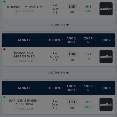
2 &
2.05
0-2
ΜΠΕΡΝΛΙ - ΜΠΡΑΪΤΟΝ
Over
+42
11/04 17:00
40
1.5
ΕΚΤΙΜΗΣΗ
ΑΠΟΔ.
ΣΚΟΡ
ΑΓΩΝΑΣ
ΠΡΟΓΝ.
ΒΟΟΚ
ΠΟΝΤ.
+/-
ΦΑΜΑΛΙΚΑΟ -
1 &
2.20
1-1
ΜΟΡΕΪΡΕΝΣΕ
Under
-30
30
3.5
10/04 22:45
ΕΚΤΙΜΗΣΗ
ΑΠΟΔ.
ΣΚΟΡ
ΑΓΩΝΑΣ
ΠΡΟΓΝ.
ΒΟΟΚ
ΠΟΝΤ.
+/-
ΠΑΡΙ ΣΕΝ ΖΕΡΜΕΝ -
1 &
1.93
2-0
ΛΙΒΕΡΠΟΥΛ
Over
+37.2
40
1.5
08/04 22:00