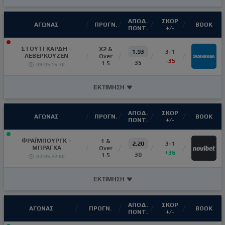
ΑΠΟΔ.
ΣΚΟΡ
ΑΓΩΝΑΣ
ΠΡΟΓΝ.
ΒΟΟΚ
ΠΟΝΤ.
+/-
ΣΤΟΥΤΓΚΑΡΔΗ -
X2 &
1.93
3-1
ΛΕΒΕΡΚΟΥΖΕΝ
Over
-35
35
1.5
09/05 16:30
ΕΚΤΙΜΗΣΗ
ΑΠΟΔ.
ΣΚΟΡ
ΑΓΩΝΑΣ
ΠΡΟΓΝ.
ΒΟΟΚ
ΠΟΝΤ.
+/-
ΦΡΑΪΜΠΟΥΡΓΚ -
1 &
2.20
3-1
ΜΠΡΑΓΚΑ
Over
+36
30
1.5
07/05 22:00
ΕΚΤΙΜΗΣΗ
ΑΠΟΔ.
ΣΚΟΡ
ΑΓΩΝΑΣ
ΠΡΟΓΝ.
ΒΟΟΚ
ΠΟΝΤ.
+/-