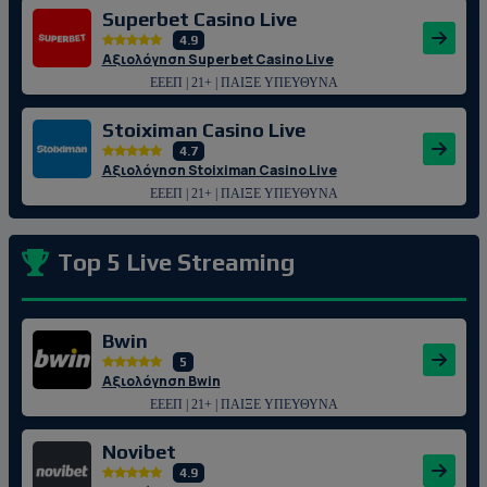
Superbet Casino Live
4.9
Αξιολόγηση Superbet Casino Live
ΕΕΕΠ | 21+ | ΠΑΙΞΕ ΥΠΕΥΘΥΝΑ
Stoiximan Casino Live
4.7
Αξιολόγηση Stoiximan Casino Live
ΕΕΕΠ | 21+ | ΠΑΙΞΕ ΥΠΕΥΘΥΝΑ
Top 5 Live Streaming
Bwin
5
Αξιολόγηση Bwin
ΕΕΕΠ | 21+ | ΠΑΙΞΕ ΥΠΕΥΘΥΝΑ
Novibet
4.9