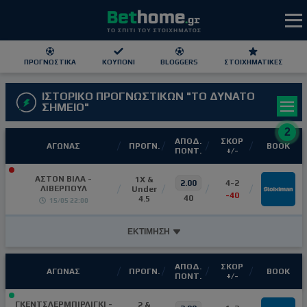
ΠΡΟΓΝΩΣΤΙΚΆ
ΚΟΥΠΌΝΙ
BLOGGERS
ΣΤΟΙΧΗΜΑΤΙΚΕΣ
ΙΣΤΟΡΙΚΟ ΠΡΟΓΝΩΣΤΙΚΩΝ "ΤΟ ΔΥΝΑΤΟ
ΣΗΜΕΙΟ"
ΕΕΕΠ | 21+ | ΠΑΙΞΕ ΥΠΕΥΘΥΝΑ
2
ΑΠΟΔ.
ΣΚΟΡ
ΑΓΩΝΑΣ
ΠΡΟΓΝ.
ΒΟΟΚ
ΠΟΝΤ.
+/-
ΑΣΤΟΝ ΒΙΛΑ -
1X &
2.00
4-2
ΛΙΒΕΡΠΟΥΛ
Under
-40
40
4.5
15/05 22:00
ΕΚΤΙΜΗΣΗ
ΑΠΟΔ.
ΣΚΟΡ
ΑΓΩΝΑΣ
ΠΡΟΓΝ.
ΒΟΟΚ
ΠΟΝΤ.
+/-
ΓΚΕΝΤΣΛΕΡΜΠΙΡΛΙΓΚΙ -
2 &