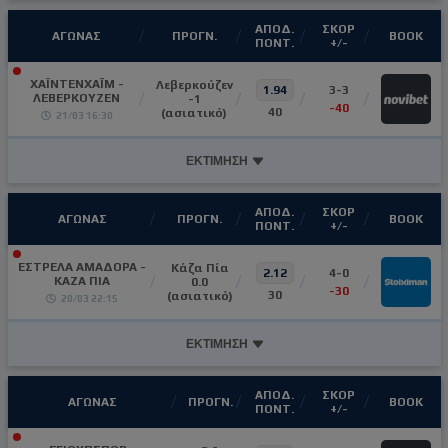
ΑΠΟΔ.
ΣΚΟΡ
ΑΓΩΝΑΣ
ΠΡΟΓΝ.
ΒΟΟΚ
ΠΟΝΤ.
+/-
ΧΑΪΝΤΕΝΧΑΪΜ -
Λεβερκούζεν
1.94
3-3
ΛΕΒΕΡΚΟΥΖΕΝ
-1
-40
40
(ασιατικό)
21/03 16:30
ΕΚΤΙΜΗΣΗ
ΑΠΟΔ.
ΣΚΟΡ
ΑΓΩΝΑΣ
ΠΡΟΓΝ.
ΒΟΟΚ
ΠΟΝΤ.
+/-
ΕΣΤΡΕΛΑ ΑΜΑΔΟΡΑ -
Κάζα Πία
2.12
4-0
ΚΑΖΑ ΠΙΑ
0.0
-30
30
(ασιατικό)
20/03 22:15
ΕΚΤΙΜΗΣΗ
ΑΠΟΔ.
ΣΚΟΡ
ΑΓΩΝΑΣ
ΠΡΟΓΝ.
ΒΟΟΚ
ΠΟΝΤ.
+/-