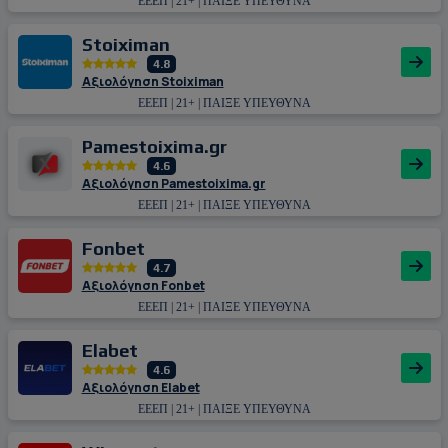
ΕΕΕΠ | 21+ | ΠΑΙΞΕ ΥΠΕΥΘΥΝΑ
Stoiximan
4.8
Αξιολόγηση Stoiximan
ΕΕΕΠ | 21+ | ΠΑΙΞΕ ΥΠΕΥΘΥΝΑ
Pamestoixima.gr
4.6
Αξιολόγηση Pamestoixima.gr
ΕΕΕΠ | 21+ | ΠΑΙΞΕ ΥΠΕΥΘΥΝΑ
Fonbet
4.7
Αξιολόγηση Fonbet
ΕΕΕΠ | 21+ | ΠΑΙΞΕ ΥΠΕΥΘΥΝΑ
Εlabet
4.6
Αξιολόγηση Εlabet
ΕΕΕΠ | 21+ | ΠΑΙΞΕ ΥΠΕΥΘΥΝΑ