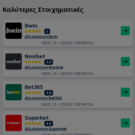
Καλύτερες Στοιχηματικές
Bwin
5
Αξιολόγηση Bwin
ΕΕΕΠ | 21+ | ΠΑΙΞΕ ΥΠΕΥΘΥΝΑ
Novibet
4.9
Αξιολόγηση Novibet
ΕΕΕΠ | 21+ | ΠΑΙΞΕ ΥΠΕΥΘΥΝΑ
Bet365
4.8
Αξιολόγηση Bet365
ΕΕΕΠ | 21+ | ΠΑΙΞΕ ΥΠΕΥΘΥΝΑ
Superbet
4.8
Αξιολόγηση Superbet