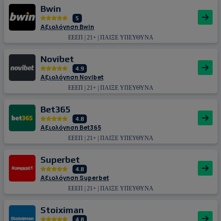
Bwin
5
Αξιολόγηση Bwin
ΕΕΕΠ | 21+ | ΠΑΙΞΕ ΥΠΕΥΘΥΝΑ
Novibet
4.9
Αξιολόγηση Novibet
ΕΕΕΠ | 21+ | ΠΑΙΞΕ ΥΠΕΥΘΥΝΑ
Bet365
4.8
Αξιολόγηση Bet365
ΕΕΕΠ | 21+ | ΠΑΙΞΕ ΥΠΕΥΘΥΝΑ
Superbet
4.8
Αξιολόγηση Superbet
ΕΕΕΠ | 21+ | ΠΑΙΞΕ ΥΠΕΥΘΥΝΑ
Stoiximan
4.8