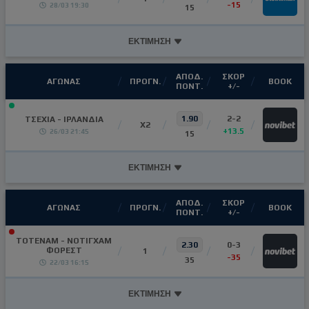
-15
28/03 19:30
15
ΕΚΤΙΜΗΣΗ
ΑΠΟΔ.
ΣΚΟΡ
ΑΓΩΝΑΣ
ΠΡΟΓΝ.
ΒΟΟΚ
ΠΟΝΤ.
+/-
1.90
2-2
ΤΣΕΧΙΑ - ΙΡΛΑΝΔΙΑ
Χ2
+13.5
26/03 21:45
15
ΕΚΤΙΜΗΣΗ
ΑΠΟΔ.
ΣΚΟΡ
ΑΓΩΝΑΣ
ΠΡΟΓΝ.
ΒΟΟΚ
ΠΟΝΤ.
+/-
ΤΟΤΕΝΑΜ - ΝΟΤΙΓΧΑΜ
2.30
0-3
ΦΟΡΕΣΤ
1
-35
35
22/03 16:15
ΕΚΤΙΜΗΣΗ