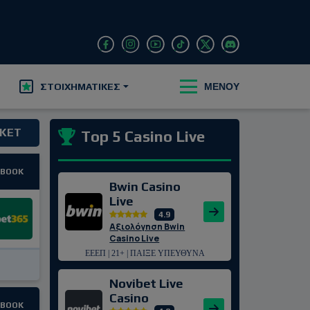
facebook social link
instagram social link
youtube social link
tiktok social link
twitter social link
discord social link
ΣΤΟΙΧΗΜΑΤΙΚΕΣ
ΜΕΝΟΥ
ΣΚΕΤ
Top 5 Casino Live
ΒΟΟΚ
Bwin Casino
Live
4.9
Αξιολόγηση Bwin
Casino Live
ΕΕΕΠ | 21+ | ΠΑΙΞΕ ΥΠΕΥΘΥΝΑ
Novibet Live
Casino
ΒΟΟΚ