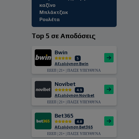
καζίνο
Μπλάκτζακ
Ρουλέτα
Top 5 σε Αποδόσεις
Bwin
5
Αξιολόγηση Bwin
ΕΕΕΠ | 21+ | ΠΑΙΞΕ ΥΠΕΥΘΥΝΑ
Novibet
4.9
Αξιολόγηση Novibet
ΕΕΕΠ | 21+ | ΠΑΙΞΕ ΥΠΕΥΘΥΝΑ
Bet365
4.8
Αξιολόγηση Bet365
ΕΕΕΠ | 21+ | ΠΑΙΞΕ ΥΠΕΥΘΥΝΑ