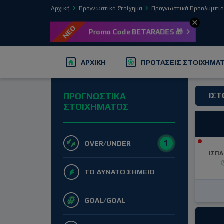
Αρχική
Προγνωστικά Στοίχημα
Προγνωστικά Προολυμπια
ΝΕΟ
Promo Code BETARADES 🎁
ΕΕΕΠ | 21+ | ΠΑΙΞΕ ΥΠΕΥΘΥΝΑ
ΑΡΧΙΚΗ
ΠΡΟΤΑΣΕΙΣ ΣΤΟΙΧΗΜΑ
ΠΡΟΓΝΩΣΤΙΚΑ
ΙΣΤ
ΣΤΟΙΧΗΜΑΤΟΣ
1
OVER/UNDER
ΙΣΠΑ
ΤΟ ΔΥΝΑΤΟ ΣΗΜΕΙΟ
GOAL/GOAL