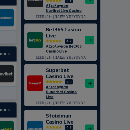
4.8
Αξιολόγηση
Novibet Live Casino
ΕΕΕΠ | 21+ | ΠΑΙΞΕ ΥΠΕΥΘΥΝΑ
Bet365 Casino
Live
4.7
Αξιολόγηση Bet365
Casino Live
ΒΟΟΚ
ΕΕΕΠ | 21+ | ΠΑΙΞΕ ΥΠΕΥΘΥΝΑ
Superbet
Casino Live
4.9
Αξιολόγηση
Superbet Casino
Live
ΕΕΕΠ | 21+ | ΠΑΙΞΕ ΥΠΕΥΘΥΝΑ
ΒΟΟΚ
Stoiximan
Casino Live
4.7