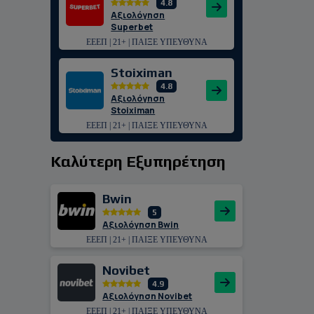
4.8
Αξιολόγηση
Superbet
ΕΕΕΠ | 21+ | ΠΑΙΞΕ ΥΠΕΥΘΥΝΑ
Stoiximan
4.8
Αξιολόγηση
Stoiximan
ΕΕΕΠ | 21+ | ΠΑΙΞΕ ΥΠΕΥΘΥΝΑ
Καλύτερη Εξυπηρέτηση
Bwin
5
Αξιολόγηση Bwin
ΕΕΕΠ | 21+ | ΠΑΙΞΕ ΥΠΕΥΘΥΝΑ
Novibet
4.9
Αξιολόγηση Novibet
ΕΕΕΠ | 21+ | ΠΑΙΞΕ ΥΠΕΥΘΥΝΑ