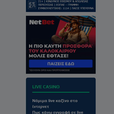
LIVE CASINO
Νόμιμα live καζίνο στο
ίντερνετ
Πως κάνω εγγραφή σε live