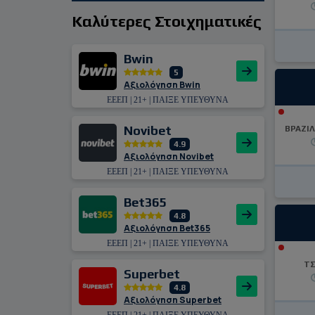
Καλύτερες Στοιχηματικές
Bwin
5
Αξιολόγηση Bwin
ΕΕΕΠ | 21+ | ΠΑΙΞΕ ΥΠΕΥΘΥΝΑ
Novibet
ΒΡΑΖΙΛ
4.9
Αξιολόγηση Novibet
ΕΕΕΠ | 21+ | ΠΑΙΞΕ ΥΠΕΥΘΥΝΑ
Bet365
4.8
Αξιολόγηση Bet365
ΕΕΕΠ | 21+ | ΠΑΙΞΕ ΥΠΕΥΘΥΝΑ
ΤΣ
Superbet
4.8
Αξιολόγηση Superbet