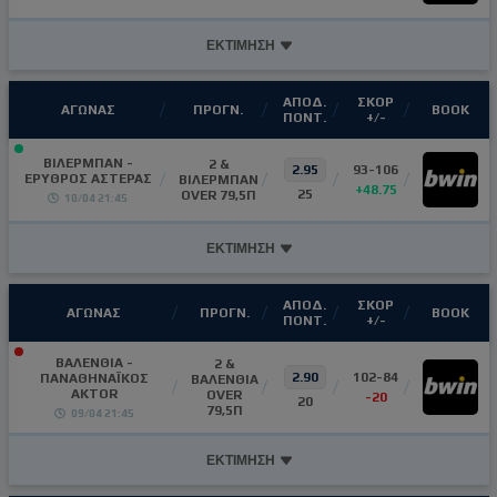
ΕΚΤΙΜΗΣΗ
ΑΠΟΔ.
ΣΚΟΡ
ΑΓΩΝΑΣ
ΠΡΟΓΝ.
ΒΟΟΚ
ΠΟΝΤ.
+/-
ΒΙΛΕΡΜΠΑΝ -
2 &
2.95
93-106
ΕΡΥΘΡΟΣ ΑΣΤΕΡΑΣ
ΒΙΛΕΡΜΠΑΝ
+48.75
25
OVER 79,5Π
10/04 21:45
ΕΚΤΙΜΗΣΗ
ΑΠΟΔ.
ΣΚΟΡ
ΑΓΩΝΑΣ
ΠΡΟΓΝ.
ΒΟΟΚ
ΠΟΝΤ.
+/-
ΒΑΛΕΝΘΙΑ -
2 &
2.90
102-84
ΠΑΝΑΘΗΝΑΪΚΟΣ
ΒΑΛΕΝΘΙΑ
AKTOR
OVER
-20
20
79,5Π
09/04 21:45
ΕΚΤΙΜΗΣΗ