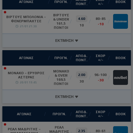
ΑΓΩΝΑΣ
ΠΡΟΓΝ.
ΒΟΟΚ
ΠΟΝΤ.
+/-
ΒΙΡΤΟΥΣ
ΒΙΡΤΟΥΣ ΜΠΟΛΟΝΙΑ –
4.60
80-85
& UNDER
ΦΕΝΕΡΜΠΑΧΤΣΕ
161,5
-10
10
21/01 21:30
ΠΟΝΤΟΙ
ΕΚΤΙΜΗΣΗ
ΑΠΟΔ.
ΣΚΟΡ
ΑΓΩΝΑΣ
ΠΡΟΓΝ.
ΒΟΟΚ
ΠΟΝΤ.
+/-
MONAKO
ΜΟΝΑΚΟ – ΕΡΥΘΡΟΣ
2.00
96-100
& OVER
ΑΣΤΕΡΑΣ
169,5
-30
30
20/01 19:45
ΠΟΝΤΟΙ
ΕΚΤΙΜΗΣΗ
ΑΠΟΔ.
ΣΚΟΡ
ΑΓΩΝΑΣ
ΠΡΟΓΝ.
ΒΟΟΚ
ΠΟΝΤ.
+/-
ΡΕΑΛ
ΡΕΑΛ ΜΑΔΡΙΤΗΣ –
2.35
80-61
ΜΑΔΡΙΤΗΣ