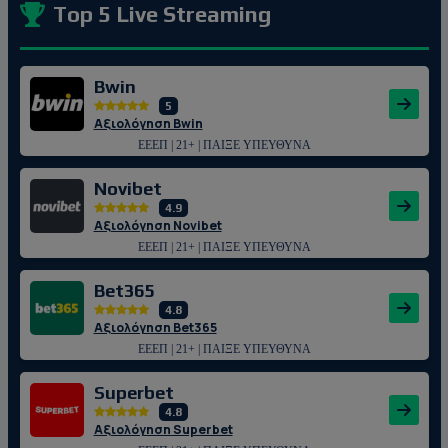
Top 5 Live Streaming
Bwin
5
Αξιολόγηση Bwin
ΕΕΕΠ | 21+ | ΠΑΙΞΕ ΥΠΕΥΘΥΝΑ
Novibet
4.9
Αξιολόγηση Novibet
ΕΕΕΠ | 21+ | ΠΑΙΞΕ ΥΠΕΥΘΥΝΑ
Bet365
4.8
Αξιολόγηση Bet365
ΕΕΕΠ | 21+ | ΠΑΙΞΕ ΥΠΕΥΘΥΝΑ
Superbet
4.8
Αξιολόγηση Superbet