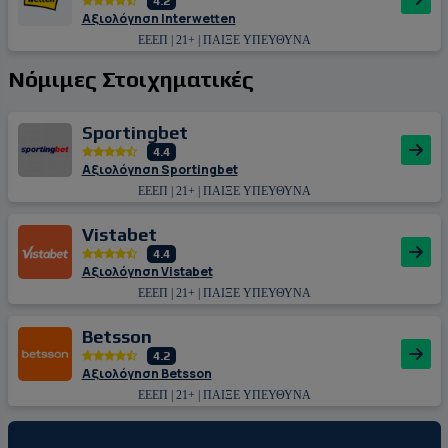
4.2
Αξιολόγηση Interwetten
ΕΕΕΠ | 21+ | ΠΑΙΞΕ ΥΠΕΥΘΥΝΑ
Νόμιμες Στοιχηματικές
Sportingbet
4.4
Αξιολόγηση Sportingbet
ΕΕΕΠ | 21+ | ΠΑΙΞΕ ΥΠΕΥΘΥΝΑ
Vistabet
4.4
Αξιολόγηση Vistabet
ΕΕΕΠ | 21+ | ΠΑΙΞΕ ΥΠΕΥΘΥΝΑ
Betsson
4.2
Αξιολόγηση Betsson
ΕΕΕΠ | 21+ | ΠΑΙΞΕ ΥΠΕΥΘΥΝΑ