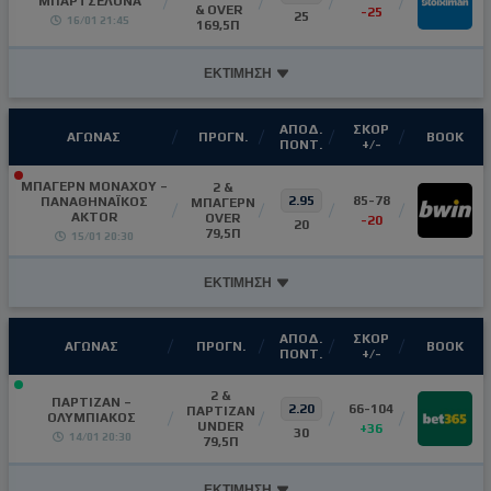
ΜΠΑΡΤΣΕΛΟΝΑ
& OVER
-25
25
16/01 21:45
169,5Π
ΕΚΤΙΜΗΣΗ
ΑΠΟΔ.
ΣΚΟΡ
ΑΓΩΝΑΣ
ΠΡΟΓΝ.
ΒΟΟΚ
ΠΟΝΤ.
+/-
ΜΠΑΓΕΡΝ ΜΟΝΑΧΟΥ –
2 &
2.95
85-78
ΠΑΝΑΘΗΝΑΪΚΟΣ
ΜΠΑΓΕΡΝ
AKTOR
OVER
-20
20
79,5Π
15/01 20:30
ΕΚΤΙΜΗΣΗ
ΑΠΟΔ.
ΣΚΟΡ
ΑΓΩΝΑΣ
ΠΡΟΓΝ.
ΒΟΟΚ
ΠΟΝΤ.
+/-
2 &
ΠΑΡΤΙΖΑΝ –
2.20
66-104
ΠΑΡΤΙΖΑΝ
ΟΛΥΜΠΙΑΚΟΣ
UNDER
+36
30
14/01 20:30
79,5Π
ΕΚΤΙΜΗΣΗ