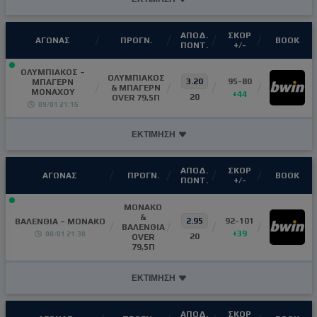
ΑΠΟΔ.
ΣΚΟΡ
ΑΓΩΝΑΣ
ΠΡΟΓΝ.
ΒΟΟΚ
ΠΟΝΤ.
+/-
ΟΛΥΜΠΙΑΚΟΣ –
ΟΛΥΜΠΙΑΚΟΣ
3.20
95-80
ΜΠΑΓΕΡΝ
& ΜΠΑΓΕΡΝ
ΜΟΝΑΧΟΥ
+44
20
OVER 79,5Π
09/01 21:15
ΕΚΤΙΜΗΣΗ
ΑΠΟΔ.
ΣΚΟΡ
ΑΓΩΝΑΣ
ΠΡΟΓΝ.
ΒΟΟΚ
ΠΟΝΤ.
+/-
MONAKO
&
2.95
92-101
ΒΑΛΕΝΘΙΑ – ΜΟΝΑΚΟ
ΒΑΛΕΝΘΙΑ
+39
08/01 21:30
20
OVER
79,5Π
ΕΚΤΙΜΗΣΗ
ΑΠΟΔ.
ΣΚΟΡ