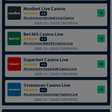
Novibet Live Casino
4.8
Αξιολόγηση Novibet Live Casino
ΕΕΕΠ | 21+ | ΠΑΙΞΕ ΥΠΕΥΘΥΝΑ
Bet365 Casino Live
4.7
Αξιολόγηση Bet365 Casino Live
ΕΕΕΠ | 21+ | ΠΑΙΞΕ ΥΠΕΥΘΥΝΑ
Superbet Casino Live
4.9
Αξιολόγηση Superbet Casino Live
ΕΕΕΠ | 21+ | ΠΑΙΞΕ ΥΠΕΥΘΥΝΑ
Stoiximan Casino Live
4.7
Αξιολόγηση Stoiximan Casino Live
ΕΕΕΠ | 21+ | ΠΑΙΞΕ ΥΠΕΥΘΥΝΑ