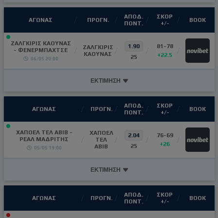
ΑΠΟΔ.
ΣΚΟΡ
ΑΓΩΝΑΣ
ΠΡΟΓΝ.
ΒΟΟΚ
ΠΟΝΤ.
+/-
ΖΑΛΓΚΙΡΙΣ ΚΑΟΥΝΑΣ
1.90
81-78
ΖΑΛΓΚΙΡΙΣ
- ΦΕΝΕΡΜΠΑΧΤΣΕ
ΚΑΟΥΝΑΣ
+22.5
25
06/05 20:00
ΕΚΤΙΜΗΣΗ
ΑΠΟΔ.
ΣΚΟΡ
ΑΓΩΝΑΣ
ΠΡΟΓΝ.
ΒΟΟΚ
ΠΟΝΤ.
+/-
ΧΑΠΟΕΛ ΤΕΛ ΑΒΙΒ -
ΧΑΠΟΕΛ
2.04
76-69
ΡΕΑΛ ΜΑΔΡΙΤΗΣ
ΤΕΛ
+26
25
ΑΒΙΒ
05/05 19:00
ΕΚΤΙΜΗΣΗ
ΑΠΟΔ.
ΣΚΟΡ
ΑΓΩΝΑΣ
ΠΡΟΓΝ.
ΒΟΟΚ
ΠΟΝΤ.
+/-