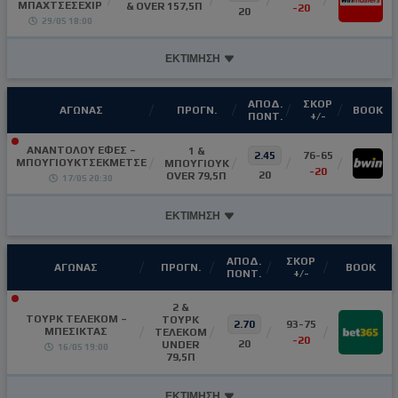
ΜΠΑΧΤΣΕΣΕΧΙΡ
& OVER 157,5Π
-20
20
29/05 18:00
ΕΚΤΙΜΗΣΗ
ΑΠΟΔ.
ΣΚΟΡ
ΑΓΩΝΑΣ
ΠΡΟΓΝ.
ΒΟΟΚ
ΠΟΝΤ.
+/-
ΑΝΑΝΤΟΛΟΥ ΕΦΕΣ –
1 &
2.45
76-65
ΜΠΟΥΓΙΟΥΚΤΣΕΚΜΕΤΣΕ
ΜΠΟΥΓΙΟΥΚ
-20
20
OVER 79,5Π
17/05 20:30
ΕΚΤΙΜΗΣΗ
ΑΠΟΔ.
ΣΚΟΡ
ΑΓΩΝΑΣ
ΠΡΟΓΝ.
ΒΟΟΚ
ΠΟΝΤ.
+/-
2 &
ΤΟΥΡΚ ΤΕΛΕΚΟΜ –
ΤΟΥΡΚ
2.70
93-75
ΜΠΕΣΙΚΤΑΣ
ΤΕΛΕΚΟΜ
-20
20
UNDER
16/05 19:00
79,5Π
ΕΚΤΙΜΗΣΗ