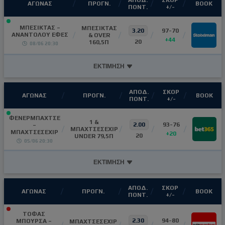
ΑΠΟΔ.
ΣΚΟΡ
ΑΓΩΝΑΣ
ΠΡΟΓΝ.
ΒΟΟΚ
ΠΟΝΤ.
+/-
ΜΠΕΣΙΚΤΑΣ –
ΜΠΕΣΙΚΤΑΣ
3.20
97-70
ΑΝΑΝΤΟΛΟΥ ΕΦΕΣ
& OVER
+44
20
160,5Π
08/06 20:30
ΕΚΤΙΜΗΣΗ
ΑΠΟΔ.
ΣΚΟΡ
ΑΓΩΝΑΣ
ΠΡΟΓΝ.
ΒΟΟΚ
ΠΟΝΤ.
+/-
ΦΕΝΕΡΜΠΑΧΤΣΕ
1 &
2.00
93-76
–
ΜΠΑΧΤΣΕΣΕΧΙΡ
ΜΠΑΧΤΣΕΣΕΧΙΡ
+20
20
UNDER 79,5Π
05/06 20:30
ΕΚΤΙΜΗΣΗ
ΑΠΟΔ.
ΣΚΟΡ
ΑΓΩΝΑΣ
ΠΡΟΓΝ.
ΒΟΟΚ
ΠΟΝΤ.
+/-
ΤΟΦΑΣ
2.30
94-80
ΜΠΟΥΡΣΑ –
ΜΠΑΧΤΣΕΣΕΧΙΡ