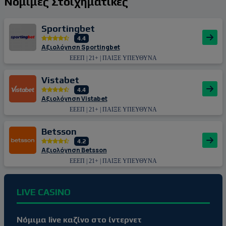
Νόμιμες Στοιχηματικές
Sportingbet
4.4
Αξιολόγηση Sportingbet
ΕΕΕΠ | 21+ | ΠΑΙΞΕ ΥΠΕΥΘΥΝΑ
Vistabet
4.4
Αξιολόγηση Vistabet
ΕΕΕΠ | 21+ | ΠΑΙΞΕ ΥΠΕΥΘΥΝΑ
Betsson
4.2
Αξιολόγηση Betsson
ΕΕΕΠ | 21+ | ΠΑΙΞΕ ΥΠΕΥΘΥΝΑ
LIVE CASINO
Νόμιμα live καζίνο στο ίντερνετ