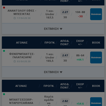
ΠΟΝΤ.
+/-
ΑΝΑΝΤΟΛΟΥ ΕΦΕΣ -
1 και
2.27
104-88
ΜΠΕΣΙΚΤΑΣ
Under
-30
30
167,5
17/04 20:30
ΕΚΤΙΜΗΣΗ
ΑΠΟΔ.
ΣΚΟΡ
ΑΓΩΝΑΣ
ΠΡΟΓΝ.
ΒΟΟΚ
ΠΟΝΤ.
+/-
ΦΕΝΕΡΜΠΑΧΤΣΕ-
1 και
2.47
86-64
ΓΑΛΑΤΑΣΑΡΑΪ
Under
+44.1
30
165,5
03/04 20:30
ΕΚΤΙΜΗΣΗ
ΑΠΟΔ.
ΣΚΟΡ
ΑΓΩΝΑΣ
ΠΡΟΓΝ.
ΒΟΟΚ
ΠΟΝΤ.
+/-
Καμία
ΜΠΑΧΤΣΕΣΕΧΊΡ-
ομάδα
2.82
ΝΤΑΡΟΥΣΑΦΑΚΑ
να
+54.6