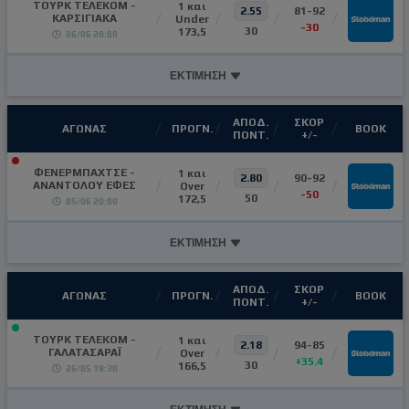
ΤΟΥΡΚ ΤΕΛΕΚΟΜ -
1 και
2.55
81-92
ΚΑΡΣΙΓΙΑΚΑ
Under
-30
30
173,5
06/06 20:00
ΕΚΤΙΜΗΣΗ
ΑΠΟΔ.
ΣΚΟΡ
ΑΓΩΝΑΣ
ΠΡΟΓΝ.
ΒΟΟΚ
ΠΟΝΤ.
+/-
ΦΕΝΕΡΜΠΑΧΤΣΕ -
1 και
2.80
90-92
ΑΝΑΝΤΟΛΟΥ ΕΦΕΣ
Over
-50
50
172,5
05/06 20:00
ΕΚΤΙΜΗΣΗ
ΑΠΟΔ.
ΣΚΟΡ
ΑΓΩΝΑΣ
ΠΡΟΓΝ.
ΒΟΟΚ
ΠΟΝΤ.
+/-
ΤΟΥΡΚ ΤΕΛΕΚΟΜ -
1 και
2.18
94-85
ΓΑΛΑΤΑΣΑΡΑΪ
Over
+35.4
30
166,5
26/05 18:30