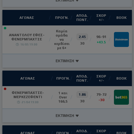
ΕΚΤΙΜΗΣΗ
ΑΠΟΔ.
ΣΚΟΡ
ΑΓΩΝΑΣ
ΠΡΟΓΝ.
ΒΟΟΚ
ΠΟΝΤ.
+/-
Καμία
ΑΝΑΝΤΟΛΟΥ ΕΦΕΣ-
ομάδα
2.45
96-91
ΦΕΝΕΡΜΠΑΧΤΣΕ
να
+43.5
30
κερδίσει
16/05 19:00
με 6+
ΕΚΤΙΜΗΣΗ
ΑΠΟΔ.
ΣΚΟΡ
ΑΓΩΝΑΣ
ΠΡΟΓΝ.
ΒΟΟΚ
ΠΟΝΤ.
+/-
ΦΕΝΕΡΜΠΑΧΤΣΕ-
1 και
1.86
79-72
ΜΕΡΚΕΖΕΦΕΝΤΙ
Over
-30
30
166,5
21/04 19:00
ΕΚΤΙΜΗΣΗ
ΑΠΟΔ.
ΣΚΟΡ
ΑΓΩΝΑΣ
ΠΡΟΓΝ.
ΒΟΟΚ