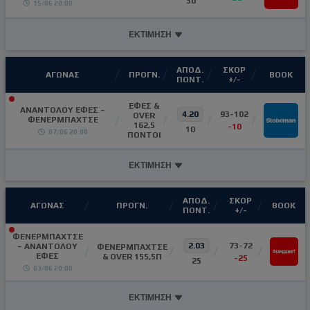
30
15/06 20:00
ΕΚΤΙΜΗΣΗ
ΑΠΟΔ.
ΣΚΟΡ
ΑΓΩΝΑΣ
ΠΡΟΓΝ.
ΒΟΟΚ
ΠΟΝΤ.
+/-
ΕΦΕΣ &
ΑΝΑΝΤΟΛΟΥ ΕΦΕΣ –
4.20
93-102
OVER
ΦΕΝΕΡΜΠΑΧΤΣΕ
162,5
-10
10
07/06 20:00
ΠΟΝΤΟΙ
ΕΚΤΙΜΗΣΗ
ΑΠΟΔ.
ΣΚΟΡ
ΑΓΩΝΑΣ
ΠΡΟΓΝ.
ΒΟΟΚ
ΠΟΝΤ.
+/-
ΦΕΝΕΡΜΠΑΧΤΣΕ
2.03
73-72
– ΑΝΑΝΤΟΛΟΥ
ΦΕΝΕΡΜΠΑΧΤΣΕ
ΕΦΕΣ
& OVER 155,5Π
-25
25
03/06 20:00
ΕΚΤΙΜΗΣΗ