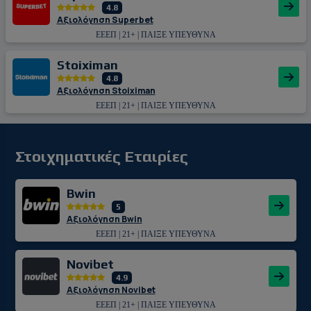
4.8
Αξιολόγηση Superbet
ΕΕΕΠ | 21+ | ΠΑΙΞΕ ΥΠΕΥΘΥΝΑ
Stoiximan
4.8
Αξιολόγηση Stoiximan
ΕΕΕΠ | 21+ | ΠΑΙΞΕ ΥΠΕΥΘΥΝΑ
Στοιχηματικές Εταιρίες
Bwin
5
Αξιολόγηση Bwin
ΕΕΕΠ | 21+ | ΠΑΙΞΕ ΥΠΕΥΘΥΝΑ
Novibet
4.9
Αξιολόγηση Novibet
ΕΕΕΠ | 21+ | ΠΑΙΞΕ ΥΠΕΥΘΥΝΑ