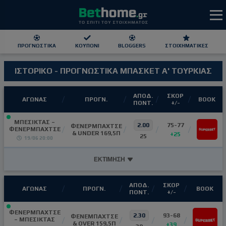
ΠΡΟΓΝΩΣΤΙΚΆ
ΚΟΥΠΌΝΙ
BLOGGERS
ΣΤΟΙΧΗΜΑΤΙΚΕΣ
ΙΣΤΟΡΙΚΟ - ΠΡΟΓΝΩΣΤΙΚΑ ΜΠΑΣΚΕΤ Α' ΤΟΥΡΚΙΑΣ
ΕΕΕΠ | 21+ | ΠΑΙΞΕ ΥΠΕΥΘΥΝΑ
ΑΠΟΔ.
ΣΚΟΡ
ΑΓΩΝΑΣ
ΠΡΟΓΝ.
ΒΟΟΚ
ΠΟΝΤ.
+/-
ΜΠΕΣΙΚΤΑΣ –
2.00
75-77
ΦΕΝΕΡΜΠΑΧΤΣΕ
ΦΕΝΕΡΜΠΑΧΤΣΕ
& UNDER 169,5Π
+25
25
19/06 20:00
ΕΚΤΙΜΗΣΗ
ΑΠΟΔ.
ΣΚΟΡ
ΑΓΩΝΑΣ
ΠΡΟΓΝ.
ΒΟΟΚ
ΠΟΝΤ.
+/-
ΦΕΝΕΡΜΠΑΧΤΣΕ
2.30
93-68
ΦΕΝΕΜΠΑΧΤΣΕ
– ΜΠΕΣΙΚΤΑΣ
& OVER 159,5Π
+39