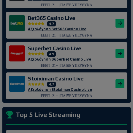
ΕΕΕΠ | 21+ | ΠΑΙΞΕ ΥΠΕΥΘΥΝΑ
Bet365 Casino Live
4.7
Αξιολόγηση Bet365 Casino Live
ΕΕΕΠ | 21+ | ΠΑΙΞΕ ΥΠΕΥΘΥΝΑ
Superbet Casino Live
4.9
Αξιολόγηση Superbet Casino Live
ΕΕΕΠ | 21+ | ΠΑΙΞΕ ΥΠΕΥΘΥΝΑ
Stoiximan Casino Live
4.7
Αξιολόγηση Stoiximan Casino Live
ΕΕΕΠ | 21+ | ΠΑΙΞΕ ΥΠΕΥΘΥΝΑ
Top 5 Live Streaming