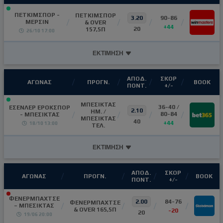
ΠΕΤΚΙΜΣΠΟΡ -
ΠΕΤΚΙΜΣΠΟΡ
3.20
90-86
ΜΕΡΣΙΝ
& OVER
+44
20
157,5Π
26/10 17:00
ΕΚΤΙΜΗΣΗ
ΑΠΟΔ.
ΣΚΟΡ
ΑΓΩΝΑΣ
ΠΡΟΓΝ.
ΒΟΟΚ
ΠΟΝΤ.
+/-
ΜΠΕΣΙΚΤΑΣ
36-40 /
ΕΣΕΝΛΕΡ ΕΡΟΚΣΠΟΡ
2.10
ΗΜ. /
80-84
- ΜΠΕΣΙΚΤΑΣ
ΜΠΕΣΙΚΤΑΣ
40
+44
18/10 13:00
ΤΕΛ.
ΕΚΤΙΜΗΣΗ
ΑΠΟΔ.
ΣΚΟΡ
ΑΓΩΝΑΣ
ΠΡΟΓΝ.
ΒΟΟΚ
ΠΟΝΤ.
+/-
ΦΕΝΕΡΜΠΑΧΤΣΕ
2.00
84-76
ΦΕΝΕΡΜΠΑΧΤΣΕ
– ΜΠΕΣΙΚΤΑΣ
& OVER 165,5Π
-20
20
19/06 20:00