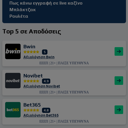
Πως κάνω εγγραφή σε live καζίνο
Μπλάκτζακ
Ρουλέτα
Top 5 σε Αποδόσεις
Bwin
5
Αξιολόγηση Bwin
ΕΕΕΠ | 21+ | ΠΑΙΞΕ ΥΠΕΥΘΥΝΑ
Novibet
4.9
Αξιολόγηση Novibet
ΕΕΕΠ | 21+ | ΠΑΙΞΕ ΥΠΕΥΘΥΝΑ
Bet365
4.8
Αξιολόγηση Bet365
ΕΕΕΠ | 21+ | ΠΑΙΞΕ ΥΠΕΥΘΥΝΑ