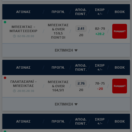
ΑΠΟΔ.
ΣΚΟΡ
ΑΓΩΝΑΣ
ΠΡΟΓΝ.
ΒΟΟΚ
ΠΟΝΤ.
+/-
ΜΠΕΣΙΚΤΑΣ
ΜΠΕΣΙΚΤΑΣ –
2.41
82-79
& OVER
ΜΠΑΧΤΣΕΣΕΧΙΡ
159,5
+28.2
20
02/06 20:00
ΠΟΝΤΟΙ
ΕΚΤΙΜΗΣΗ
ΑΠΟΔ.
ΣΚΟΡ
ΑΓΩΝΑΣ
ΠΡΟΓΝ.
ΒΟΟΚ
ΠΟΝΤ.
+/-
ΓΑΛΑΤΑΣΑΡΑΪ –
ΜΠΕΣΙΚΤΑΣ
2.76
78-75
ΜΠΕΣΙΚΤΑΣ
& OVER
-20
20
164,5Π
28/05 20:30
ΕΚΤΙΜΗΣΗ
ΑΠΟΔ.
ΣΚΟΡ
ΑΓΩΝΑΣ
ΠΡΟΓΝ.
ΒΟΟΚ
ΠΟΝΤ.
+/-