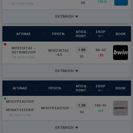
+36.6
30
27/04 18:00
ΕΚΤΙΜΗΣΗ
ΑΠΟΔ.
ΣΚΟΡ
ΑΓΩΝΑΣ
ΠΡΟΓΝ.
ΒΟΟΚ
ΠΟΝΤ.
+/-
ΜΠΕΣΙΚΤΑΣ –
1.90
66-62
ΜΠΕΣΙΚΤΑΣ
ΠΕΤΚΙΜΣΠΟΡ
-4,5
-35
35
18/11 17:00
ΕΚΤΙΜΗΣΗ
ΑΠΟΔ.
ΣΚΟΡ
ΑΓΩΝΑΣ
ΠΡΟΓΝ.
ΒΟΟΚ
ΠΟΝΤ.
+/-
ΜΠΟΥΡΣΑΣΠΟΡ
1.70
104-91
-
ΜΠΟΥΡΣΑΣΠΟΡ
ΜΠΑΧΤΣΕΣΕΧΙΡ
+21
30
12/11 17:00
ΕΚΤΙΜΗΣΗ