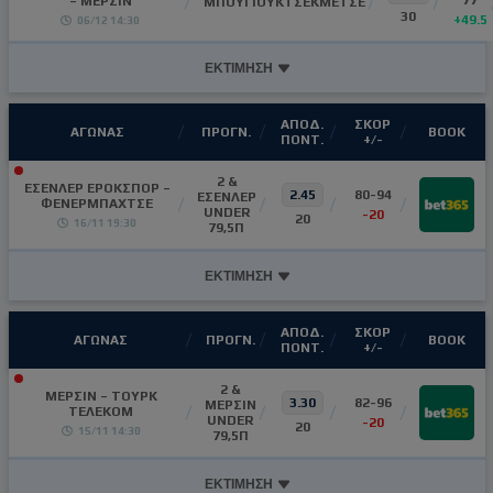
77
– ΜΕΡΣΙΝ
ΜΠΟΥΓΙΟΥΚΤΣΕΚΜΕΤΣΕ
30
+49.5
06/12 14:30
ΕΚΤΙΜΗΣΗ
ΑΠΟΔ.
ΣΚΟΡ
ΑΓΩΝΑΣ
ΠΡΟΓΝ.
ΒΟΟΚ
ΠΟΝΤ.
+/-
2 &
ΕΣΕΝΛΕΡ ΕΡΟΚΣΠΟΡ –
2.45
80-94
ΕΣΕΝΛΕΡ
ΦΕΝΕΡΜΠΑΧΤΣΕ
UNDER
-20
20
16/11 19:30
79,5Π
ΕΚΤΙΜΗΣΗ
ΑΠΟΔ.
ΣΚΟΡ
ΑΓΩΝΑΣ
ΠΡΟΓΝ.
ΒΟΟΚ
ΠΟΝΤ.
+/-
2 &
ΜΕΡΣΙΝ – ΤΟΥΡΚ
3.30
82-96
ΜΕΡΣΙΝ
ΤΕΛΕΚΟΜ
UNDER
-20
20
15/11 14:30
79,5Π
ΕΚΤΙΜΗΣΗ