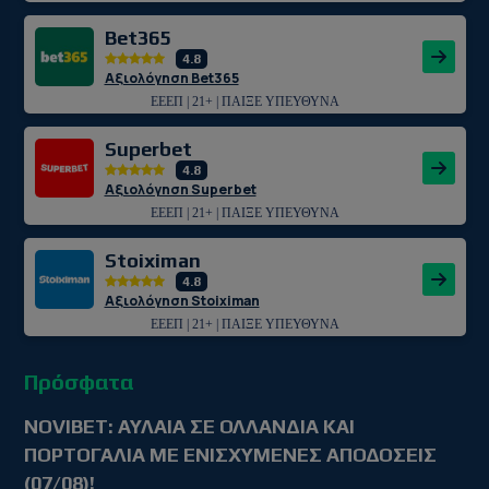
Bet365
4.8
Αξιολόγηση Bet365
ΕΕΕΠ | 21+ | ΠΑΙΞΕ ΥΠΕΥΘΥΝΑ
Superbet
4.8
Αξιολόγηση Superbet
ΕΕΕΠ | 21+ | ΠΑΙΞΕ ΥΠΕΥΘΥΝΑ
Stoiximan
4.8
Αξιολόγηση Stoiximan
ΕΕΕΠ | 21+ | ΠΑΙΞΕ ΥΠΕΥΘΥΝΑ
Πρόσφατα
NOVIBET: ΑΥΛΑΙΑ ΣΕ ΟΛΛΑΝΔΙΑ ΚΑΙ
ΠΟΡΤΟΓΑΛΙΑ ΜΕ ΕΝΙΣΧΥΜΕΝΕΣ ΑΠΟΔΟΣΕΙΣ
(07/08)!