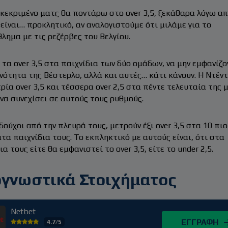
κεκριμένο ματς θα ποντάρω στο over 3,5, ξεκάθαρα λόγω α
 είναι… προκλητικό, αν αναλογιστούμε ότι μιλάμε για το
ημα με τις ρεζέρβες του Βελγίου.
τα over 3,5 στα παιχνίδια των δύο ομάδων, να μην εμφανίζο
νότητα της Βέστερλο, αλλά και αυτές… κάτι κάνουν. Η Ντέν
ρία over 3,5 και τέσσερα over 2,5 στα πέντε τελευταία της 
να συνεχίσει σε αυτούς τους ρυθμούς.
δούχοι από την πλευρά τους, μετρούν έξι over 3,5 στα 10 πιο
α παιχνίδια τους. Το εκπληκτικό με αυτούς είναι, ότι στα
ια τους είτε θα εμφανιστεί το over 3,5, είτε το under 2,5.
γνωστικά Στοιχήματος
Netbet
ΕΓΓΡΑΦΗ
4.7/5