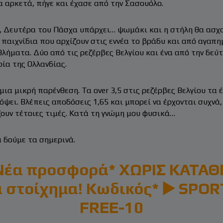
 αρκετά, πήγε και έχασε από την Σασουόλο.
, Δευτέρα του Πάσχα υπάρχει… ψωμάκι και η στήλη θα ασχ
 παιχνίδια που αρχίζουν στις εννέα το βράδυ και από αγαπη
ήματα. Δύο από τις ρεζέρβες Βελγίου και ένα από την δεύ
ία της Ολλανδίας.
μια μικρή παρένθεση. Τα over 3,5 στις ρεζέρβες Βελγίου τα 
ψει. Βλέπεις αποδόσεις 1,65 και μπορεί να έρχονται συχνά,
ζουν τέτοιες τιμές. Κατά τη γνώμη μου φυσικά…
 δούμε τα σημερινά.
Νέα προσφορά* ΧΩΡΙΣ ΚΑΤΑ
α στοίχημα! Κωδικός* ▶️ SPOR
FREE-10