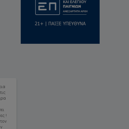
εια
τις
έρα
πει
ες !
στον
αν