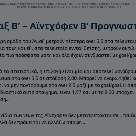
 Όροι & Προϋποθέσεις | 21+ | ΑΡΜΟΔΙΟΣ ΡΥΘΜΙΣΤΗΣ ΕΕΕΠ | ΚΙΝΔΥΝΟΣ ΕΘΙΣΜΟΥ & ΑΠΩΛΕΙΑΣ ΠΕΡ
ΓΡΑΜΜΗ ΒΟΗΘΕΙΑΣ ΚΕΘΕΑ: 210 9237777 | ΠΑΙΞΕ ΥΠΕΥΘΥΝΑ & ΜΕ ΑΣΦΑΛΕΙΑ |
αξ Β’ – Αϊντχόφεν Β’ Προγνωσ
ρη ομάδα του Άγιαξ μετρούν τέσσερα over 3,5 στα τελευταί
ια τους και έξι στα τελευταία εννέα! Επίσης, μετρούν οκτώ 
έα πιο πρόσφατα ματς και όλα έχουν συνδυαστεί με goal/goa
 τα στατιστικά, η επιλογή είναι μία και αποτελεί μονόδρο
σμα στο over 3,5 σε απόδοση 2,00. Μπορεί να αναρωτηθεί 
τί να μην ποντάρουμε στο over 2,5 μαζί με το goal/goal. Η α
δυαστικό αυτό στοίχημα, είναι 1,57 και με το 2,00 υπάρχει
αση…
νίδια των νέων της Αϊντχόφεν δεν μετατρέπονται σε… παιδ
αλλά δεν πρόκειται να αλλάξω άποψη…