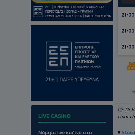
21:00
21:00
21:00

*Ι
👉
Οι β
LIVE CASINO
είναι ε
Νόμιμα live καζίνο στο
◾️
Stoix