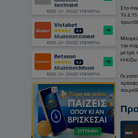
Sportingbet
Στο συγ
ΕΕΕΠ | 21+ | ΠΑΙΞΕ ΥΠΕΥΘΥΝΑ
Το 2,15
πρωτάθλ
Vistabet
4.4
Αξιολόγηση Vistabet
Μπορεί 
ΕΕΕΠ | 21+ | ΠΑΙΞΕ ΥΠΕΥΘΥΝΑ
την συχ
μετρά τ
Betsson
ελπίζω 
4.2
Αξιολόγηση Betsson
ΕΕΕΠ | 21+ | ΠΑΙΞΕ ΥΠΕΥΘΥΝΑ
Οι γηπε
πρόσφατ
παιχνίδ
Προ