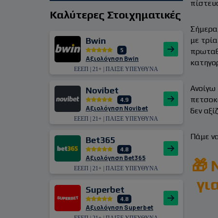
πίστευα
Καλύτερες Στοιχηματικές
Σήμερα
Bwin
με τρία
5
πρωταθλ
Αξιολόγηση Bwin
κατηγορ
ΕΕΕΠ | 21+ | ΠΑΙΞΕ ΥΠΕΥΘΥΝΑ
Ανοίγω 
Novibet
πετσοκό
4.9
Αξιολόγηση Novibet
δεν αξί
ΕΕΕΠ | 21+ | ΠΑΙΞΕ ΥΠΕΥΘΥΝΑ
Πάμε να
Bet365
4.8
Αξιολόγηση Bet365
🎁 
ΕΕΕΠ | 21+ | ΠΑΙΞΕ ΥΠΕΥΘΥΝΑ
γι
Superbet
4.8
Αξιολόγηση Superbet