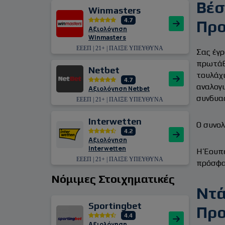
Βέσ
Winmasters
4.7
Προ
Αξιολόγηση
Winmasters
ΕΕΕΠ | 21+ | ΠΑΙΞΕ ΥΠΕΥΘΥΝΑ
Σας έγρ
πρωτάθ
Netbet
τουλάχι
4.7
αναλογι
Αξιολόγηση Netbet
συνδυασ
ΕΕΕΠ | 21+ | ΠΑΙΞΕ ΥΠΕΥΘΥΝΑ
Interwetten
Ο συνολ
4.2
Αξιολόγηση
Interwetten
Η Έουπε
ΕΕΕΠ | 21+ | ΠΑΙΞΕ ΥΠΕΥΘΥΝΑ
πρόσφα
Νόμιμες Στοιχηματικές
Ντά
Sportingbet
Προ
4.4
Αξιολόγηση