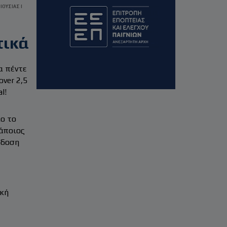
ΙΟΥΣΙΑΣ |
τικά
α πέντε
over 2,5
l!
μο το
κάποιος
πόδοση
ική