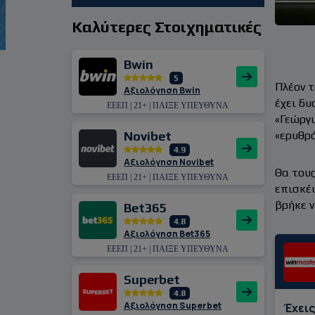
Καλύτερες Στοιχηματικές
Bwin
5
Πλέον τ
Αξιολόγηση Bwin
έχει δυ
ΕΕΕΠ | 21+ | ΠΑΙΞΕ ΥΠΕΥΘΥΝΑ
«Γεώργι
Novibet
«ερυθρό
4.9
Αξιολόγηση Novibet
Θα τους
ΕΕΕΠ | 21+ | ΠΑΙΞΕ ΥΠΕΥΘΥΝΑ
επισκέψ
βρήκε ν
Bet365
4.8
Αξιολόγηση Bet365
ΕΕΕΠ | 21+ | ΠΑΙΞΕ ΥΠΕΥΘΥΝΑ
Superbet
4.8
Αξιολόγηση Superbet
Έχεις