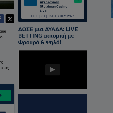
Αξιολόγηση
Stoiximan Casino
Live
ΕΕΕΠ | 21+ | ΠΑΙΞΕ ΥΠΕΥΘΥΝΑ
Facebook share link
Twitter share link
ΔΩΣΕ μια ΔΥΑΔΑ: LIVE
gue
BETTING εκπομπή με
το
Φρουρό & Ψηλό!
ες
 τους