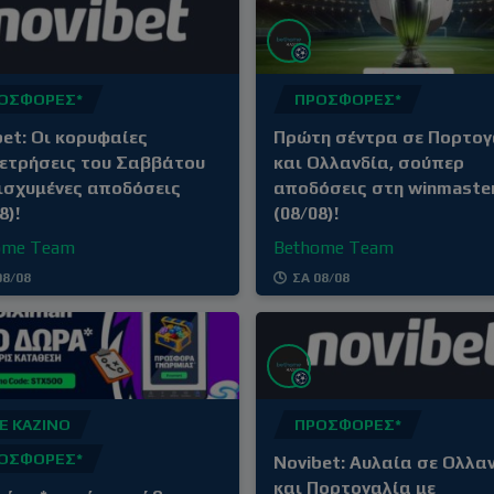
βερό Μάντσεστερ Σίτι
ΟΣΦΟΡΈΣ*
ΠΡΟΣΦΟΡΈΣ*
bet: Oι κορυφαίες
Πρώτη σέντρα σε Πορτογ
ετρήσεις του Σαββάτου
και Ολλανδία, σούπερ
νισχυμένες αποδόσεις
αποδόσεις στη winmaste
8)!
(08/08)!
ome Team
Bethome Team
08/08
ΣΑ 08/08
VE ΚΑΖΊΝΟ
ΠΡΟΣΦΟΡΈΣ*
ΟΣΦΟΡΈΣ*
Novibet: Αυλαία σε Ολλα
και Πορτογαλία με