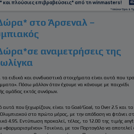
 και πλούσιες επιβραβεύσεις* από τη winmasters!
*Ισχύουν Όροι & Π
Δώρα* στo Άρσεναλ –
μπιακός
Δώρα*σε αναμετρήσεις της
ωλίγκα
 τα ειδικά και συνδυαστικά στοιχήματα είναι αυτά που τρ
μματα». Πόσω μάλλον όταν έχουμε να κάνουμε με παιχνίδι
ής ομάδας εκτός συνόρων.
 αυτά που ξεχωρίζουν, είναι το Goal/Goal, το Over 2.5 και το
 Ολυμπιακού στο πρώτο μέρος, με την απόδοση να φτάνει σ
ικό 4.95. Εντύπωση προκαλεί, τέλος, το 12.00 της τιμής any
υ «φορμαρισμένου» Τσικίνιο, με τον Πορτογάλο να αποτελεί