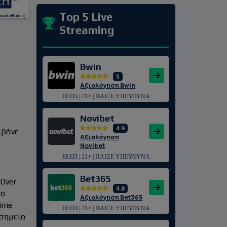
Top 5 Live
ροϋποθέσεις
Streaming
Bwin
5
Αξιολόγηση Bwin
ΕΕΕΠ | 21+ | ΠΑΙΞΕ ΥΠΕΥΘΥΝΑ
Novibet
4.9
αβάνε
Αξιολόγηση
Novibet
ΕΕΕΠ | 21+ | ΠΑΙΞΕ ΥΠΕΥΘΥΝΑ
Bet365
 Over
4.8
το
Αξιολόγηση Bet365
time
ΕΕΕΠ | 21+ | ΠΑΙΞΕ ΥΠΕΥΘΥΝΑ
 σημείο