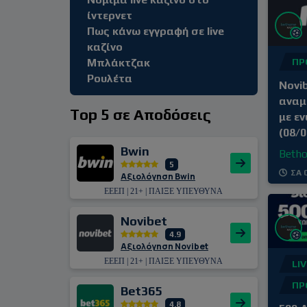
φο
ίντερνετ
Πως κάνω εγγραφή σε live
καζίνο
Μπλάκτζακ
ΠΡ
Ρουλέτα
Novi
αναμ
Top 5 σε Αποδόσεις
με ε
(08/0
Bwin
Beth
5
ΣΑ 
Αξιολόγηση Bwin
ΕΕΕΠ | 21+ | ΠΑΙΞΕ ΥΠΕΥΘΥΝΑ
Novibet
4.9
Αξιολόγηση Novibet
ΕΕΕΠ | 21+ | ΠΑΙΞΕ ΥΠΕΥΘΥΝΑ
LI
ΠΡ
Bet365
4.8