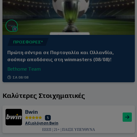
ΠΡΟΣΦΟΡΈΣ*
Πρώτη σέντρα σε Πορτογαλία και Ολλανδία,
σούπερ αποδόσεις στη winmasters (08/08)!
Bethome Team
ΣΑ 08/08
Καλύτερες Στοιχηματικές
Bwin
5
Αξιολόγηση Bwin
ΕΕΕΠ | 21+ | ΠΑΙΞΕ ΥΠΕΥΘΥΝΑ