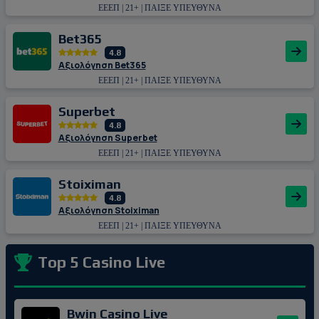
ΕΕΕΠ | 21+ | ΠΑΙΞΕ ΥΠΕΥΘΥΝΑ
Bet365
4.8
Αξιολόγηση Bet365
ΕΕΕΠ | 21+ | ΠΑΙΞΕ ΥΠΕΥΘΥΝΑ
Superbet
4.8
Αξιολόγηση Superbet
ΕΕΕΠ | 21+ | ΠΑΙΞΕ ΥΠΕΥΘΥΝΑ
Stoiximan
4.8
Αξιολόγηση Stoiximan
ΕΕΕΠ | 21+ | ΠΑΙΞΕ ΥΠΕΥΘΥΝΑ
Top 5 Casino Live
Bwin Casino Live