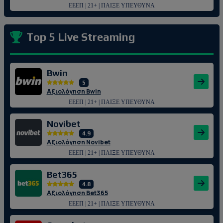
ΕΕΕΠ | 21+ | ΠΑΙΞΕ ΥΠΕΥΘΥΝΑ
Top 5 Live Streaming
Bwin
5
Αξιολόγηση Bwin
ΕΕΕΠ | 21+ | ΠΑΙΞΕ ΥΠΕΥΘΥΝΑ
Novibet
4.9
Αξιολόγηση Novibet
ΕΕΕΠ | 21+ | ΠΑΙΞΕ ΥΠΕΥΘΥΝΑ
Bet365
4.8
Αξιολόγηση Bet365
ΕΕΕΠ | 21+ | ΠΑΙΞΕ ΥΠΕΥΘΥΝΑ