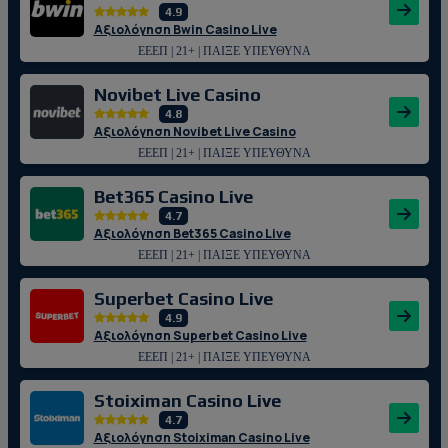
4.9
Αξιολόγηση Bwin Casino Live
ΕΕΕΠ | 21+ | ΠΑΙΞΕ ΥΠΕΥΘΥΝΑ
Novibet Live Casino
4.8
Αξιολόγηση Novibet Live Casino
ΕΕΕΠ | 21+ | ΠΑΙΞΕ ΥΠΕΥΘΥΝΑ
Bet365 Casino Live
4.7
Αξιολόγηση Bet365 Casino Live
ΕΕΕΠ | 21+ | ΠΑΙΞΕ ΥΠΕΥΘΥΝΑ
Superbet Casino Live
4.9
Αξιολόγηση Superbet Casino Live
ΕΕΕΠ | 21+ | ΠΑΙΞΕ ΥΠΕΥΘΥΝΑ
Stoiximan Casino Live
4.7
Αξιολόγηση Stoiximan Casino Live