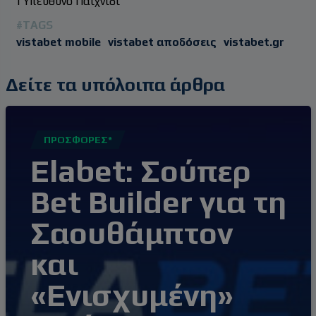
| Υπεύθυνο Παιχνίδι
#TAGS
vistabet mobile
vistabet αποδόσεις
vistabet.gr
Δείτε τα υπόλοιπα άρθρα
ΠΡΟΣΦΟΡΈΣ*
Elabet: Σούπερ
Bet Builder για τη
Σαουθάμπτον
και
«Ενισχυμένη»