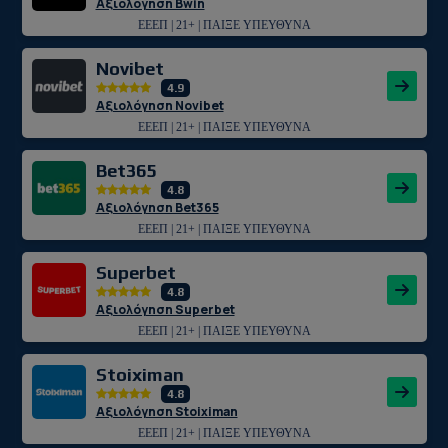
Αξιολόγηση Bwin
ΕΕΕΠ | 21+ | ΠΑΙΞΕ ΥΠΕΥΘΥΝΑ
Novibet
4.9
Αξιολόγηση Novibet
ΕΕΕΠ | 21+ | ΠΑΙΞΕ ΥΠΕΥΘΥΝΑ
Bet365
4.8
Αξιολόγηση Bet365
ΕΕΕΠ | 21+ | ΠΑΙΞΕ ΥΠΕΥΘΥΝΑ
Superbet
4.8
Αξιολόγηση Superbet
ΕΕΕΠ | 21+ | ΠΑΙΞΕ ΥΠΕΥΘΥΝΑ
Stoiximan
4.8
Αξιολόγηση Stoiximan
ΕΕΕΠ | 21+ | ΠΑΙΞΕ ΥΠΕΥΘΥΝΑ