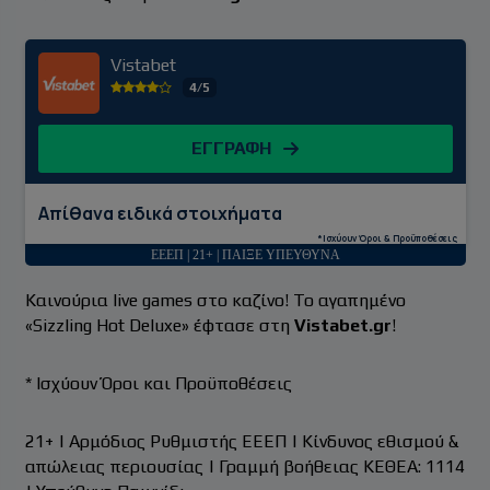
Vistabet
4/5
ΕΓΓΡΑΦΗ
Απίθανα ειδικά στοιχήματα
*Ισχύουν Όροι & Προϋποθέσεις
ΕΕΕΠ | 21+ | ΠΑΙΞΕ ΥΠΕΥΘΥΝΑ
Καινούρια live games στο καζίνο! Το αγαπημένο
«Sizzling Hot Deluxe» έφτασε στη
Vistabet.gr
!
* Ισχύουν Όροι και Προϋποθέσεις
21+ | Αρμόδιος Ρυθμιστής ΕΕΕΠ | Κίνδυνος εθισμού &
απώλειας περιουσίας | Γραμμή βοήθειας ΚΕΘΕΑ: 1114