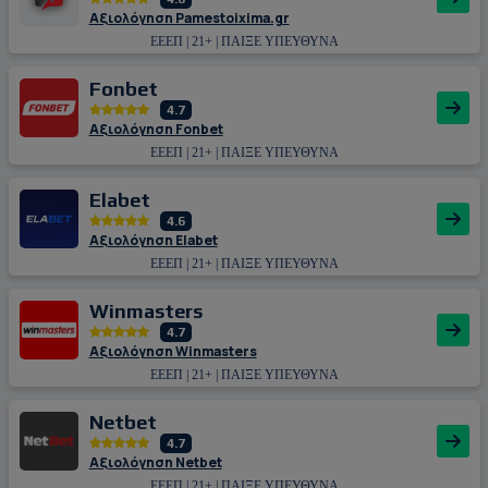
Αξιολόγηση Pamestoixima.gr
ΕΕΕΠ | 21+ | ΠΑΙΞΕ ΥΠΕΥΘΥΝΑ
Fonbet
4.7
Αξιολόγηση Fonbet
ΕΕΕΠ | 21+ | ΠΑΙΞΕ ΥΠΕΥΘΥΝΑ
Εlabet
4.6
Αξιολόγηση Εlabet
ΕΕΕΠ | 21+ | ΠΑΙΞΕ ΥΠΕΥΘΥΝΑ
Winmasters
4.7
Αξιολόγηση Winmasters
ΕΕΕΠ | 21+ | ΠΑΙΞΕ ΥΠΕΥΘΥΝΑ
Netbet
4.7
Αξιολόγηση Netbet
ΕΕΕΠ | 21+ | ΠΑΙΞΕ ΥΠΕΥΘΥΝΑ