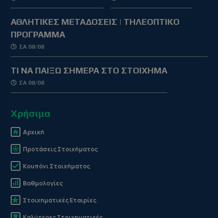
ΑΘΛΗΤΙΚΕΣ ΜΕΤΑΔΟΣΕΙΣ | ΤΗΛΕΟΠΤΙΚΟ
ΠΡΟΓΡΑΜΜΑ
ΣΑ 08/08
TΙ ΝΑ ΠΑΙΞΩ ΣΗΜΕΡΑ ΣΤΟ ΣΤΟΙΧΗΜΑ
ΣΑ 08/08
Χρήσιμα
Αρχική
Προτάσεις Στοιχήματος
Κουπόνι Στοιχήματος
Βαθμολογίες
Στοιχηματικές Εταιρίες
Καλύτερες Στοιχηματικές