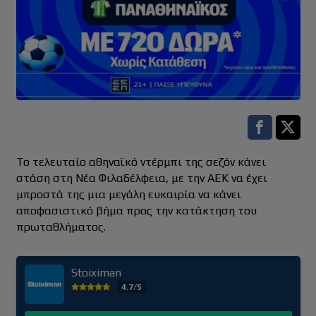
Facebook s
Twitt
Το τελευταίο αθηναϊκό ντέρμπι της σεζόν κάνει
στάση στη Νέα Φιλαδέλφεια, με την ΑΕΚ να έχει
μπροστά της μια μεγάλη ευκαιρία να κάνει
αποφασιστικό βήμα προς την κατάκτηση του
πρωταθλήματος.
Stoiximan
4.7/5