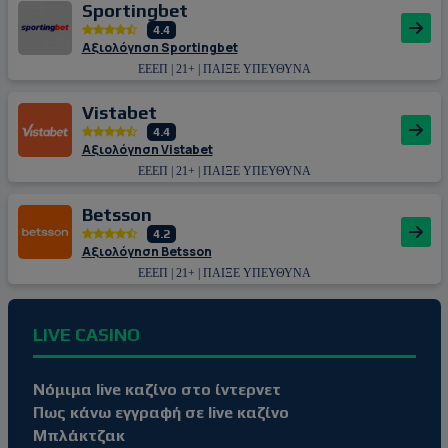
Sportingbet
4.4
Αξιολόγηση Sportingbet
ΕΕΕΠ | 21+ | ΠΑΙΞΕ ΥΠΕΥΘΥΝΑ
Vistabet
4.4
Αξιολόγηση Vistabet
ΕΕΕΠ | 21+ | ΠΑΙΞΕ ΥΠΕΥΘΥΝΑ
Betsson
4.2
Αξιολόγηση Betsson
ΕΕΕΠ | 21+ | ΠΑΙΞΕ ΥΠΕΥΘΥΝΑ
LIVE CASINO
Νόμιμα live καζίνο στο ίντερνετ
Πως κάνω εγγραφή σε live καζίνο
Μπλάκτζακ