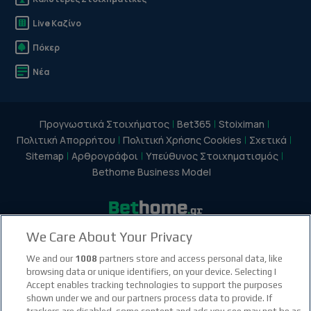
Live Καζίνο
Πόκερ
Νέα
Προγνωστικά Στοιχήματος
Bet365
Stoiximan
Πολιτική Απορρήτου
Πολιτική Χρήσης Cookies
Σχετικά
Sitemap
Αρθρογράφοι
Υπεύθυνος Στοιχηματισμός
Bethome Business Model
We Care About Your Privacy
facebook social link
instagram social link
youtube social link
tiktok social link
twitter social link
discord social link
We and our
1008
partners store and access personal data, like
browsing data or unique identifiers, on your device. Selecting I
Accept enables tracking technologies to support the purposes
21+
shown under we and our partners process data to provide. If