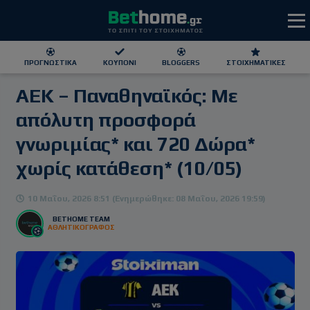
ΠΡΟΓΝΩΣΤΙΚΆ
ΚΟΥΠΌΝΙ
BLOGGERS
ΣΤΟΙΧΗΜΑΤΙΚΕΣ
ΑΕΚ – Παναθηναϊκός: Με
ΕΕΕΠ | 21+ | ΠΑΙΞΕ ΥΠΕΥΘΥΝΑ
απόλυτη προσφορά
γνωριμίας* και 720 Δώρα*
χωρίς κατάθεση* (10/05)
10 Μαΐου, 2026 8:51 (Ενημερώθηκε: 08 Μαΐου, 2026 19:59)
BETHOME TEAM
ΑΘΛΗΤΙΚΟΓΡΑΦΟΣ