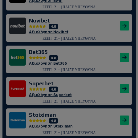
Αξιολόγηση Bwin
ΕΕΕΠ | 21+ | ΠΑΙΞΕ ΥΠΕΥΘΥΝΑ
Novibet
4.9
Αξιολόγηση Novibet
ΕΕΕΠ | 21+ | ΠΑΙΞΕ ΥΠΕΥΘΥΝΑ
Bet365
4.8
Αξιολόγηση Bet365
ΕΕΕΠ | 21+ | ΠΑΙΞΕ ΥΠΕΥΘΥΝΑ
Superbet
4.8
Αξιολόγηση Superbet
ΕΕΕΠ | 21+ | ΠΑΙΞΕ ΥΠΕΥΘΥΝΑ
Stoiximan
4.8
Αξιολόγηση Stoiximan
ΕΕΕΠ | 21+ | ΠΑΙΞΕ ΥΠΕΥΘΥΝΑ