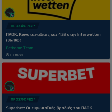
Κωνσταντέλια ο οποίος με δύο τρομερά γκολ
έδωσε την νίκη-πρόκριση στην
ΠΡΟΣΦΟΡΈΣ*
ΠΑΟΚ, Κωνσταντέλιας και 4.33 στην Interwetten
(06/08)!
Bethome Team
ΠΕ 06/08
ΠΡΟΣΦΟΡΈΣ*
Superbet: Οι ευρωπαϊκές βραδιές του ΠΑΟΚ