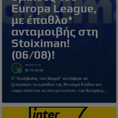
Europa League,
με έπαθλο*
ανταμοιβής στη
Stoiximan!
(06/08)!
Bethome Team
ΠΕ 06/08
Ο “Δικέφαλος του Βορρά” κατάφερε να
ξεπεράσει το εμπόδιο της Ντιναμό Κιέβου και
τώρα καλείται να αντιμετωπίσει την Άντερλεχτ
στον 3ο προκριματικό γύρο του Europa League!
Προβλέπεις την έκβαση του παιχνιδιού του
ΠΑΟΚ και μέσω του Mission, διεκδικείς έπαθλο*
ανταμοιβής! Με πρωταγωνιστή ξανά τον