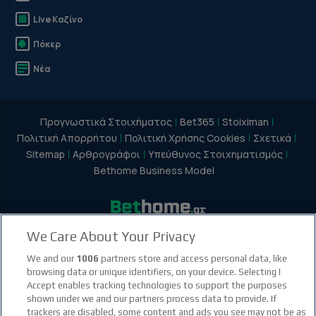
Live Καζίνο
Πόκερ
Νέα
Προγνωστικά Στοιχήματος
Bet365
Stoiximan
Πολιτική Απορρήτου
Πολιτική Χρήσης Cookies
Σχετικά
Sitemap
Αρθρογράφοι
Υπεύθυνος Στοιχηματισμός
Bethome Business Model
We Care About Your Privacy
facebook social link
instagram social link
youtube social link
tiktok social link
twitter social link
discord social link
We and our
1006
partners store and access personal data, like
browsing data or unique identifiers, on your device. Selecting I
Accept enables tracking technologies to support the purposes
21+
shown under we and our partners process data to provide. If
trackers are disabled, some content and ads you see may not be as