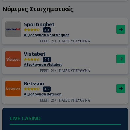
Νόμιμες Στοιχηματικές
Sportingbet
4.4
Αξιολόγηση Sportingbet
ΕΕΕΠ | 21+ | ΠΑΙΞΕ ΥΠΕΥΘΥΝΑ
Vistabet
4.4
Αξιολόγηση Vistabet
ΕΕΕΠ | 21+ | ΠΑΙΞΕ ΥΠΕΥΘΥΝΑ
Betsson
4.2
Αξιολόγηση Betsson
ΕΕΕΠ | 21+ | ΠΑΙΞΕ ΥΠΕΥΘΥΝΑ
LIVE CASINO