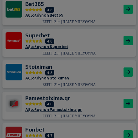
Bet365
4.8
Αξιολόγηση Bet365
ΕΕΕΠ | 21+ | ΠΑΙΞΕ ΥΠΕΥΘΥΝΑ
Superbet
4.8
Αξιολόγηση Superbet
ΕΕΕΠ | 21+ | ΠΑΙΞΕ ΥΠΕΥΘΥΝΑ
Stoiximan
4.8
Αξιολόγηση Stoiximan
ΕΕΕΠ | 21+ | ΠΑΙΞΕ ΥΠΕΥΘΥΝΑ
Pamestoixima.gr
4.6
Αξιολόγηση Pamestoixima.gr
ΕΕΕΠ | 21+ | ΠΑΙΞΕ ΥΠΕΥΘΥΝΑ
Fonbet
4.7