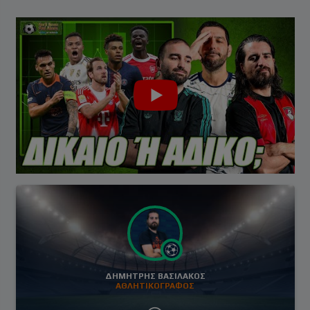
ΔΗΜΗΤΡΗΣ ΒΑΣΙΛΑΚΟΣ
ΑΘΛΗΤΙΚΟΓΡΑΦΟΣ