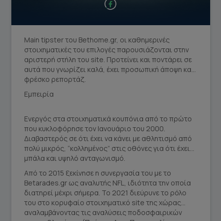
facebook social link
Main tipster του Bethome.gr, οι καθημερινές
στοιχηματικές του επιλογές παρουσιάζονται στην
αριστερή στήλη του site. Προτείνει και ποντάρει σε
αυτά που γνωρίζει καλά, έχει προσωπική άποψη και
φρέσκο ρεπορτάζ.
Εμπειρία
Ενεργός στα στοιχηματικά κουπόνια από το πρώτο
που κυκλοφόρησε τον Ιανουάριο του 2000.
Διαβαστερός σε ότι έχει να κάνει με αθλητισμό από
πολύ μικρός, “κολλημένος” στις οθόνες για ότι έχει
μπάλα και υψηλό ανταγωνισμό.
Από το 2015 ξεκίνησε η συνεργασία του με το
Betarades.gr ως αναλυτής NFL, ιδιότητα την οποία
διατηρεί μέχρι σήμερα. Το 2021 διεύρυνε το ρόλο
του στο κορυφαίο στοιχηματικό site της χώρας
αναλαμβάνοντας τις αναλύσεις ποδοσφαιρικών