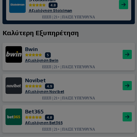
4.8
Αξιολόγηση Stoiximan
ΕΕΕΠ | 21+ | ΠΑΙΞΕ ΥΠΕΥΘΥΝΑ
Καλύτερη Εξυπηρέτηση
Bwin
5
Αξιολόγηση Bwin
ΕΕΕΠ | 21+ | ΠΑΙΞΕ ΥΠΕΥΘΥΝΑ
Novibet
4.9
Αξιολόγηση Novibet
ΕΕΕΠ | 21+ | ΠΑΙΞΕ ΥΠΕΥΘΥΝΑ
Bet365
4.8
Αξιολόγηση Bet365
ΕΕΕΠ | 21+ | ΠΑΙΞΕ ΥΠΕΥΘΥΝΑ