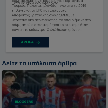
πρωταθλημάτων (Πρέμιερ Λιγκ, Πορτογαλία,
Εκπαίδευση κι ενδιαφέροντα
Τουρκία, Πολωνία, Ιρλανδία), ενώ από το 2019
επιλέγει και τα UFC πονταρίσματα.
Απόφοιτος βρετανικής σχολής MME, με
μεταπτυχιακό στο marketing, το οποίο έμεινε στο
ράφι, αφού ο αθλητισμός και το στοίχημα ήταν
πάντα στο επίκεντρο. Ο ελεύθερος χρόνος
αφιερώνεται στην παρακολούθηση αθλητικών
γεγονότων, είτε τηλεοπτικά, είτε διά ζώσης. Στην
ΑΡΘΡΑ
άδεια και στις λίγες “νεκρές” στοιχηματικές
περιόδους οι συναυλίες (που ιδανικά συνδυάζονται
με ταξίδι) αποτελούν προτεραιότητα.
Δείτε τα υπόλοιπα άρθρα
BLOGGERS