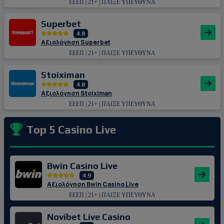
ΕΕΕΠ | 21+ | ΠΑΙΞΕ ΥΠΕΥΘΥΝΑ
Superbet
4.8
Αξιολόγηση Superbet
ΕΕΕΠ | 21+ | ΠΑΙΞΕ ΥΠΕΥΘΥΝΑ
Stoiximan
4.8
Αξιολόγηση Stoiximan
ΕΕΕΠ | 21+ | ΠΑΙΞΕ ΥΠΕΥΘΥΝΑ
Top 5 Casino Live
Bwin Casino Live
4.9
Αξιολόγηση Bwin Casino Live
ΕΕΕΠ | 21+ | ΠΑΙΞΕ ΥΠΕΥΘΥΝΑ
Novibet Live Casino