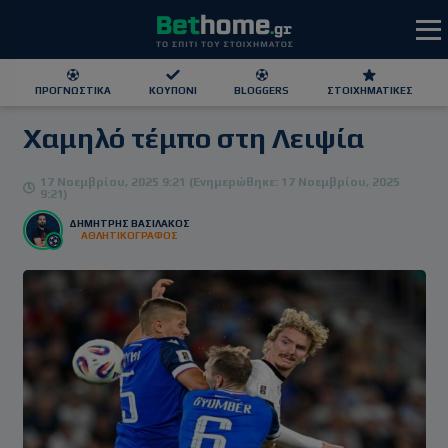
ΠΡΟΓΝΩΣΤΙΚΆ
ΚΟΥΠΌΝΙ
BLOGGERS
ΣΤΟΙΧΗΜΑΤΙΚΕΣ
Χαμηλό τέμπο στη Λειψία
ΕΕΕΠ | 21+ | ΠΑΙΞΕ ΥΠΕΥΘΥΝΑ
17 Νοεμβρίου, 2025 9:21 (Ενημερώθηκε: 17 Νοεμβρίου, 2025
9:21)
ΔΗΜΗΤΡΗΣ ΒΑΣΙΛΑΚΟΣ
ΑΘΛΗΤΙΚΟΓΡΑΦΟΣ