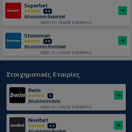
Superbet
4.8
Αξιολόγηση Superbet
ΕΕΕΠ | 21+ | ΠΑΙΞΕ ΥΠΕΥΘΥΝΑ
Stoiximan
4.8
Αξιολόγηση Stoiximan
ΕΕΕΠ | 21+ | ΠΑΙΞΕ ΥΠΕΥΘΥΝΑ
Στοιχηματικές Εταιρίες
Bwin
5
Αξιολόγηση Bwin
ΕΕΕΠ | 21+ | ΠΑΙΞΕ ΥΠΕΥΘΥΝΑ
Novibet
4.9
Αξιολόγηση Novibet