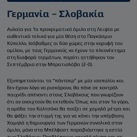
Γερμανία – Σλοβακία
Αυλαία για 1ο προκριματικό όμιλο στη Λειψία με
αυθεντικό τελικό για μία θέση στο Παγκόσμιο
Κύπελλο. Ισόβαθμες οι δύο χώρες στην κορυφή του
ομίλου, με τους Γερμανούς να έχουν το πλεονέκτημα
στη διαφορά τερμάτων, παρότι ηττήθηκαν τον
Σεπτέμβριο στην Μπρατισλάβα (2-0).
Εξυπηρετούνται τα “πάντσερ” με μία ισοπαλία και
δεν έχουν λόγο να ρισκάρουν, θα πάνε σε κοντρόλ
παιχνίδι απέναντι στους Σλοβάκους που γνωρίζουν
ότι αν ανοιχτούν θα εκτεθούν. Όπως και στον 1ο γύρο,
η ομάδα του Καλτσόνα θα παίξει σε χαμηλά μέτρα και
θα ψάξει την στιγμή της για να κάνει την υπέρβαση.
Χαμηλά η δημιουργία των Γερμανών συνολικά στον
όμιλο, μόνο στο Μπέλφαστ παραβιάστηκε η εστία
των Σλοβάκων. Προβλέπουμε χαμηλό τέμπο και το