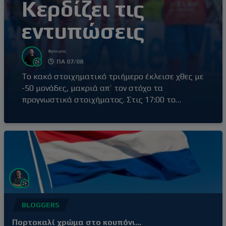
Κερδίζει τις
εντυπώσεις
Φρουρός
ΠΑ 07/08
Το κακό στοιχηματικό τριήμερο έκλεισε χθες με
-50 μονάδες, μακριά απ’ τον στόχο τα
προγνωστικά στοιχήματος. Στις 17:00 το
ραντεβού μας για την τελευταία εκπομπή
‘’Φρουρός Αλήθειας’’ γι’ αυτή την εβδομάδα.
Μπρνο – Σλόβαν Λίμπερετς Κερδίζει τις
εντυπώσεις στο ξεκίνημά της η Μπρνο, νίκη
εντός με τρίμπαλο κόντρα στην Σπάρτα,
ισόπαλη με 1-1 στην έδρα
BLOGGERS
Πορτοκαλί χρώμα στο κουπόνι…