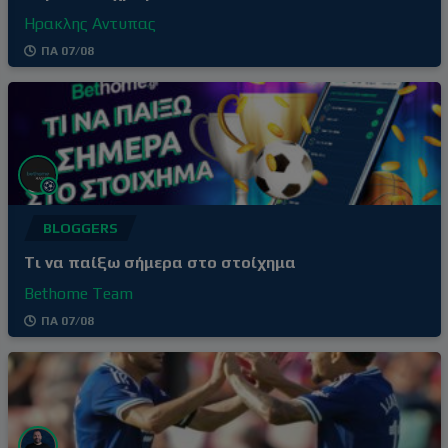
Ηρακλης Αντυπας
ΠΑ 07/08
BLOGGERS
Tι να παίξω σήμερα στο στοίχημα
Bethome Team
ΠΑ 07/08