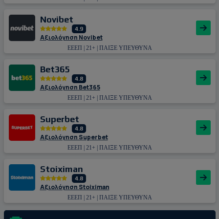
Novibet
4.9
Αξιολόγηση Novibet
ΕΕΕΠ | 21+ | ΠΑΙΞΕ ΥΠΕΥΘΥΝΑ
Bet365
4.8
Αξιολόγηση Bet365
ΕΕΕΠ | 21+ | ΠΑΙΞΕ ΥΠΕΥΘΥΝΑ
Superbet
4.8
Αξιολόγηση Superbet
ΕΕΕΠ | 21+ | ΠΑΙΞΕ ΥΠΕΥΘΥΝΑ
Stoiximan
4.8
Αξιολόγηση Stoiximan
ΕΕΕΠ | 21+ | ΠΑΙΞΕ ΥΠΕΥΘΥΝΑ