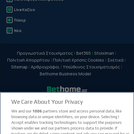
Live Καζίνο
Πόκερ
Νέα
Προγνωστικά Στοιχήματος
Bet365
Stoiximan
Πολιτική Απορρήτου
Πολιτική Χρήσης Cookies
Σχετικά
Sitemap
Αρθρογράφοι
Υπεύθυνος Στοιχηματισμός
Bethome Business Model
We Care About Your Privacy
facebook social link
instagram social link
youtube social link
tiktok social link
twitter social link
discord social link
We and our
1006
partners store and access personal data, like
browsing data or unique identifiers, on your device. Selecting I
Accept enables tracking technologies to support the purposes
21+
shown under we and our partners process data to provide. If
trackers are disabled, some content and ads you see may not be as