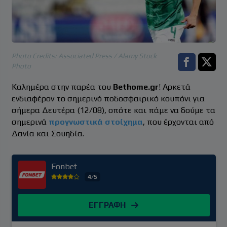
Photo Credits: Associated Press / Alamy Stock
Photo
Facebook s
Twitt
Καλημέρα στην παρέα του
Bethome.gr
! Αρκετά
ενδιαφέρον το σημερινό ποδοσφαιρικό κουπόνι για
σήμερα Δευτέρα (12/08), οπότε και πάμε να δούμε τα
σημερινά
προγνωστικά στοίχημα
, που έρχονται από
Δανία και Σουηδία.
Fonbet
4/5
ΕΓΓΡΑΦΗ