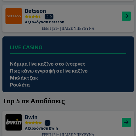
Betsson
4.2
Αξιολόγηση Betsson
ΕΕΕΠ | 21+ | ΠΑΙΞΕ ΥΠΕΥΘΥΝΑ
LIVE CASINO
Νόμιμα live καζίνο στο ίντερνετ
Πως κάνω εγγραφή σε live καζίνο
Μπλάκτζακ
Ρουλέτα
Top 5 σε Αποδόσεις
Bwin
5
Αξιολόγηση Bwin
ΕΕΕΠ | 21+ | ΠΑΙΞΕ ΥΠΕΥΘΥΝΑ