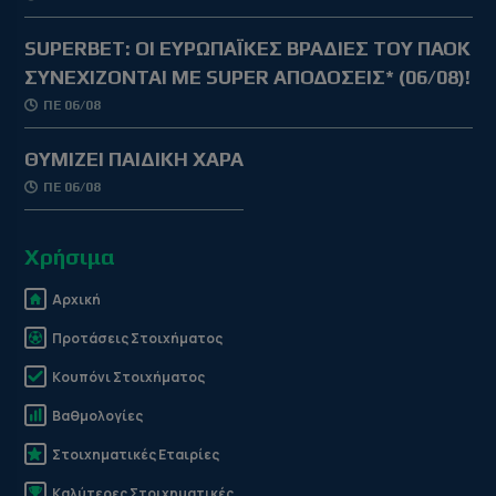
SUPERBET: ΟΙ ΕΥΡΩΠΑΪΚΕΣ ΒΡΑΔΙΕΣ ΤΟΥ ΠΑΟΚ
ΣΥΝΕΧΙΖΟΝΤΑΙ ΜΕ SUPER ΑΠΟΔΟΣΕΙΣ* (06/08)!
ΠΕ 06/08
ΘΥΜΙΖΕΙ ΠΑΙΔΙΚΗ ΧΑΡΑ
ΠΕ 06/08
Χρήσιμα
Αρχική
Προτάσεις Στοιχήματος
Κουπόνι Στοιχήματος
Βαθμολογίες
Στοιχηματικές Εταιρίες
Καλύτερες Στοιχηματικές