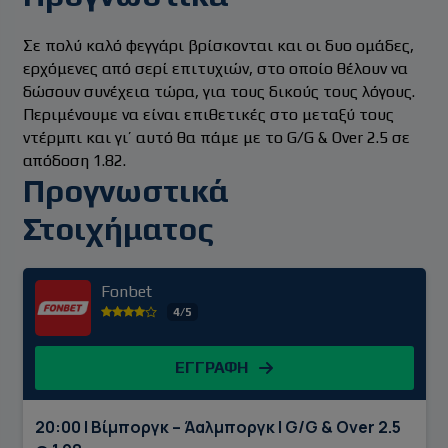
Σε πολύ καλό φεγγάρι βρίσκονται και οι δυο ομάδες,
ερχόμενες από σερί επιτυχιών, στο οποίο θέλουν να
δώσουν συνέχεια τώρα, για τους δικούς τους λόγους.
Περιμένουμε να είναι επιθετικές στο μεταξύ τους
ντέρμπι και γι’ αυτό θα πάμε με το G/G & Over 2.5 σε
απόδοση 1.82.
Προγνωστικά
Στοιχήματος
Fonbet
4/5
ΕΓΓΡΑΦΗ
20:00 | Βίμποργκ – Άαλμποργκ | G/G & Over 2.5