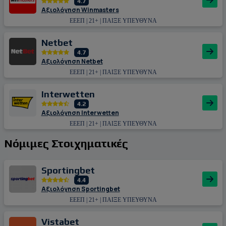
4.7
Αξιολόγηση Winmasters
ΕΕΕΠ | 21+ | ΠΑΙΞΕ ΥΠΕΥΘΥΝΑ
Netbet
4.7
Αξιολόγηση Netbet
ΕΕΕΠ | 21+ | ΠΑΙΞΕ ΥΠΕΥΘΥΝΑ
Interwetten
4.2
Αξιολόγηση Interwetten
ΕΕΕΠ | 21+ | ΠΑΙΞΕ ΥΠΕΥΘΥΝΑ
Νόμιμες Στοιχηματικές
Sportingbet
4.4
Αξιολόγηση Sportingbet
ΕΕΕΠ | 21+ | ΠΑΙΞΕ ΥΠΕΥΘΥΝΑ
Vistabet