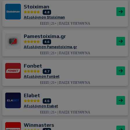
Stoiximan
4.8
Αξιολόγηση Stoiximan
ΕΕΕΠ | 21+ | ΠΑΙΞΕ ΥΠΕΥΘΥΝΑ
Pamestoixima.gr
4.6
Αξιολόγηση Pamestoixima.gr
ΕΕΕΠ | 21+ | ΠΑΙΞΕ ΥΠΕΥΘΥΝΑ
Fonbet
4.7
Αξιολόγηση Fonbet
ΕΕΕΠ | 21+ | ΠΑΙΞΕ ΥΠΕΥΘΥΝΑ
Εlabet
4.6
Αξιολόγηση Εlabet
ΕΕΕΠ | 21+ | ΠΑΙΞΕ ΥΠΕΥΘΥΝΑ
Winmasters