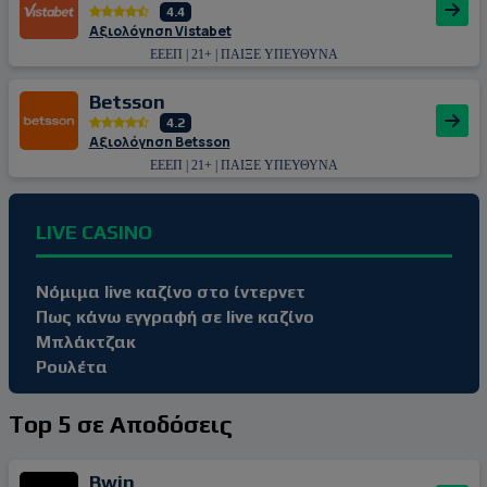
4.4
Αξιολόγηση Vistabet
ΕΕΕΠ | 21+ | ΠΑΙΞΕ ΥΠΕΥΘΥΝΑ
Betsson
4.2
Αξιολόγηση Betsson
ΕΕΕΠ | 21+ | ΠΑΙΞΕ ΥΠΕΥΘΥΝΑ
LIVE CASINO
Νόμιμα live καζίνο στο ίντερνετ
Πως κάνω εγγραφή σε live καζίνο
Μπλάκτζακ
Ρουλέτα
Top 5 σε Αποδόσεις
Bwin