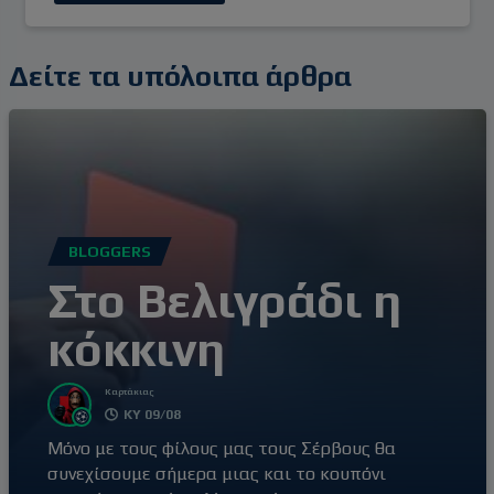
Δείτε τα υπόλοιπα άρθρα
BLOGGERS
Στο Βελιγράδι η
κόκκινη
Καρτάκιας
ΚΥ 09/08
Mόνο με τους φίλους μας τους Σέρβους θα
συνεχίσουμε σήμερα μιας και το κουπόνι