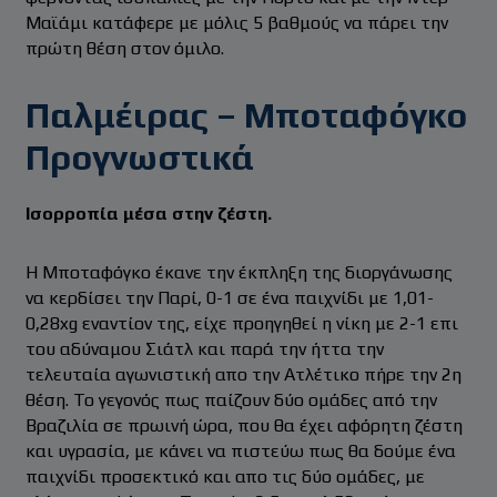
Μαϊάμι κατάφερε με μόλις 5 βαθμούς να πάρει την
πρώτη θέση στον όμιλο.
Παλμέιρας – Μποταφόγκο
Προγνωστικά
Ισορροπία μέσα στην ζέστη.
Η Μποταφόγκο έκανε την έκπληξη της διοργάνωσης
να κερδίσει την Παρί, 0-1 σε ένα παιχνίδι με 1,01-
0,28xg εναντίον της, είχε προηγηθεί η νίκη με 2-1 επι
του αδύναμου Σιάτλ και παρά την ήττα την
τελευταία αγωνιστική απο την Ατλέτικο πήρε την 2η
θέση. Το γεγονός πως παίζουν δύο ομάδες από την
Βραζιλία σε πρωινή ώρα, που θα έχει αφόρητη ζέστη
και υγρασία, με κάνει να πιστεύω πως θα δούμε ένα
παιχνίδι προσεκτικό και απο τις δύο ομάδες, με