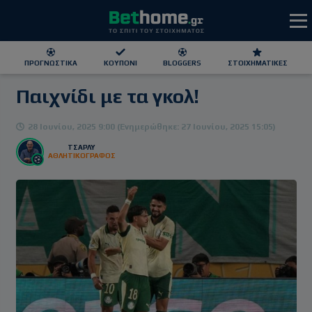
ΠΡΟΓΝΩΣΤΙΚΆ
ΚΟΥΠΌΝΙ
BLOGGERS
ΣΤΟΙΧΗΜΑΤΙΚΕΣ
Παιχνίδι με τα γκολ!
ΕΕΕΠ | 21+ | ΠΑΙΞΕ ΥΠΕΥΘΥΝΑ
28 Ιουνίου, 2025 9:00 (Ενημερώθηκε: 27 Ιουνίου, 2025 15:05)
ΤΣΑΡΛΥ
ΑΘΛΗΤΙΚΟΓΡΑΦΟΣ