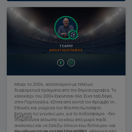
ΤΣΑΡΛΥ
ΑΘΛΗΤΙΚΟΓΡΑΦΟΣ
facebook social link
instagram social link
Μέχρι το 2004, ασχολούμουν με τελείως
διαφορετικά πράγματα από την δημοσιογραφία. Το
καλοκαίρι του 2004 ξεκίνησαν όλα. Είχα ταξιδέψει
στην Πορτογαλία, έζησα από κοντά τον θρίαμβο της
Εθνικής και γνώρισα τον Φίλιππο Κωτσάφτη.
Εκτίμησε τις γνώσεις μου, για το ποδόσφαιρο, -δεν
Εμπειρία
σταματούσα άλλωστε να κάνω από μικρό παιδί
αναλύσεις και να ζαλίζω όποιον έχω δίπλα μου- και
μου έδωσε στήλη στο ΜATCH MONEY.
Έχω εργαστεί, σε πολλές εφημερίδες, αθλητικά σάιτ