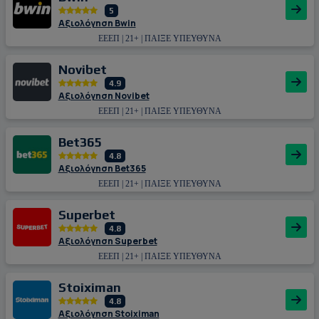
5
Αξιολόγηση Bwin
ΕΕΕΠ | 21+ | ΠΑΙΞΕ ΥΠΕΥΘΥΝΑ
Novibet
4.9
Αξιολόγηση Novibet
ΕΕΕΠ | 21+ | ΠΑΙΞΕ ΥΠΕΥΘΥΝΑ
Bet365
4.8
Αξιολόγηση Bet365
ΕΕΕΠ | 21+ | ΠΑΙΞΕ ΥΠΕΥΘΥΝΑ
Superbet
4.8
Αξιολόγηση Superbet
ΕΕΕΠ | 21+ | ΠΑΙΞΕ ΥΠΕΥΘΥΝΑ
Stoiximan
4.8
Αξιολόγηση Stoiximan