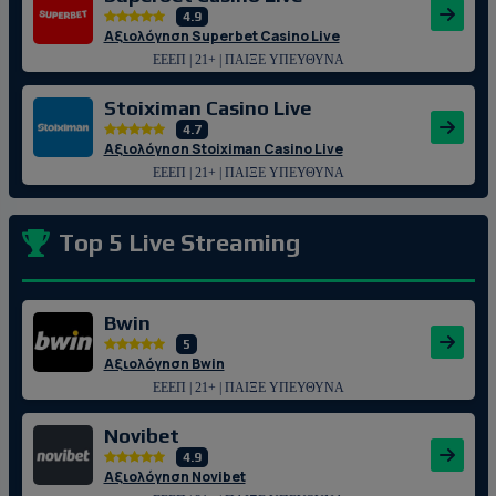
4.9
Αξιολόγηση Superbet Casino Live
ΕΕΕΠ | 21+ | ΠΑΙΞΕ ΥΠΕΥΘΥΝΑ
Stoiximan Casino Live
4.7
Αξιολόγηση Stoiximan Casino Live
ΕΕΕΠ | 21+ | ΠΑΙΞΕ ΥΠΕΥΘΥΝΑ
Top 5 Live Streaming
Bwin
5
Αξιολόγηση Bwin
ΕΕΕΠ | 21+ | ΠΑΙΞΕ ΥΠΕΥΘΥΝΑ
Novibet
4.9
Αξιολόγηση Novibet