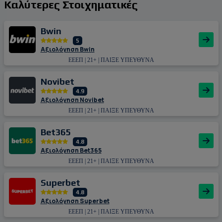
Καλύτερες Στοιχηματικές
Bwin
5
Αξιολόγηση Bwin
ΕΕΕΠ | 21+ | ΠΑΙΞΕ ΥΠΕΥΘΥΝΑ
Novibet
4.9
Αξιολόγηση Novibet
ΕΕΕΠ | 21+ | ΠΑΙΞΕ ΥΠΕΥΘΥΝΑ
Bet365
4.8
Αξιολόγηση Bet365
ΕΕΕΠ | 21+ | ΠΑΙΞΕ ΥΠΕΥΘΥΝΑ
Superbet
4.8
Αξιολόγηση Superbet
ΕΕΕΠ | 21+ | ΠΑΙΞΕ ΥΠΕΥΘΥΝΑ