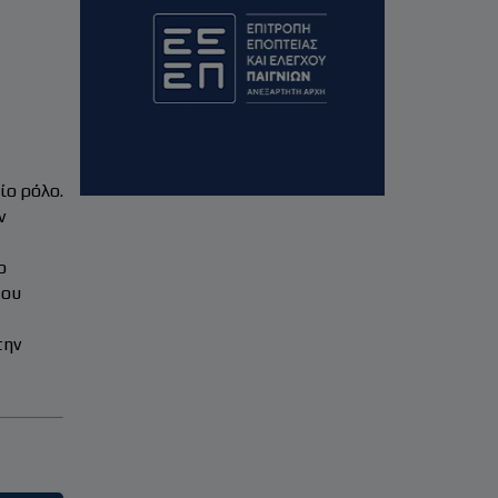
ίο ρόλο.
ν
ο
που
την