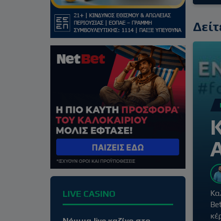
Δείτ
Α
LIVE CASINO
Κα
Be
κέ
Νόμιμα live καζίνο στο