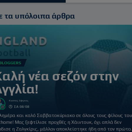
ε τα υπόλοιπα άρθρα
BLOGGERS
Καλή νέα σεζόν στην
γγλία!
Κωστας Σφηκας
ΣΑ 08/08
λημέρα και καλό Σαββατοκύριακο σε όλους τους φίλους του
thome! Μας ξεφτίλισε προχθές η Χάιντουκ, όχι απλά δεν
ρδισε η Ζαλγκίρις, μάλλον αποκλείστηκε ήδη από τον πρώτο