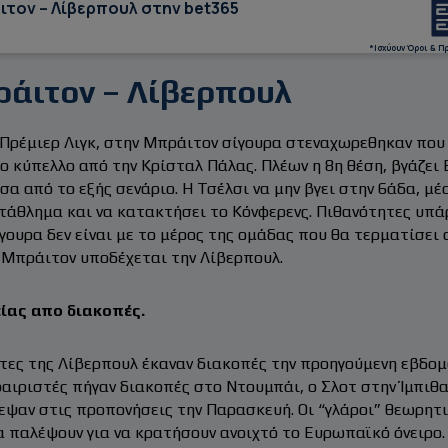
τον – Λίβερπουλ στην bet365
*Ισχύουν Όροι & Π
άιτον – Λίβερπουλ
 Πρέμιερ Λιγκ, στην Μπράιτον σίγουρα στεναχωρεθηκαν που
το κύπελλο από την Κρίσταλ Πάλας. Πλέων η 8η θέση, βγάζε
σα από το εξής σενάριο. Η Τσέλσι να μην βγει στην 6άδα, μ
τάθλημα και να κατακτήσει το Κόνφερενς. Πιθανότητες υπά
γουρα δεν είναι με το μέρος της ομάδας που θα τερματίσει 
 Μπράιτον υποδέχεται την Λίβερπουλ.
ίας απο διακοπές.
τες της Λίβερπουλ έκαναν διακοπές την προηγούμενη εβδομ
ιριστές πήγαν διακοπές στο Ντουμπάι, ο Σλοτ στην Ίμπιθα
εψαν στις προπονήσεις την Παρασκευή. Οι “γλάροι” θεωρητ
α παλέψουν για να κρατήσουν ανοιχτό το Ευρωπαϊκό όνειρο.