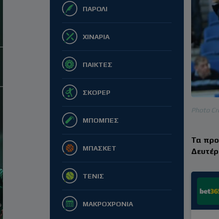
ΠΑΡΟΛΙ
ΧΙΝΑΡΙΑ
ΠΑΙΚΤΕΣ
ΣΚΟΡΕΡ
Photo Cr
ΜΠΟΜΠΕΣ
Τα προ
ΜΠΑΣΚΕΤ
Δευτέρ
ΤΕΝΙΣ
ΜΑΚΡΟΧΡΟΝΙΑ