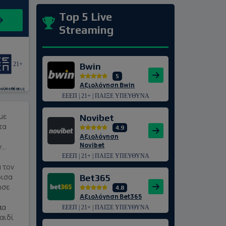
Top 5 Live
Streaming
21+
Bwin
5
Αξιολόγηση Bwin
ροϋποθέσεις
ΕΕΕΠ | 21+ | ΠΑΙΞΕ ΥΠΕΥΘΥΝΑ
με
Novibet
τα
4.9
Αξιολόγηση
Novibet
ν
ΕΕΕΠ | 21+ | ΠΑΙΞΕ ΥΠΕΥΘΥΝΑ
 τον
ρισα
Bet365
ησε
4.8
Αξιολόγηση Bet365
σα
ι
ΕΕΕΠ | 21+ | ΠΑΙΞΕ ΥΠΕΥΘΥΝΑ
αιδί