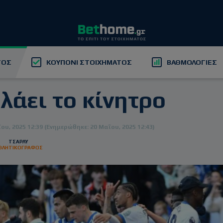
ΤΟΣ
ΚΟΥΠΟΝΙ ΣΤΟΙΧΗΜΑΤΟΣ
ΒΑΘΜΟΛΟΓΙΕΣ
λάει το κίνητρο
ου, 2025 12:39 (Ενημερώθηκε: 20 Μαΐου, 2025 12:43)
ΤΣΑΡΛΥ
ΘΛΗΤΙΚΟΓΡΑΦΟΣ