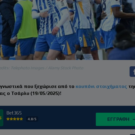
edits: Telephoto Images / Alamy Stock Photo
γνωστικά που ξεχώρισε από το
κουπόνι στοιχήματος
τη
ας ο Τσάρλυ (19/05/2025)!
Bet365
ΕΓΓΡΑΦΗ
4.8/5