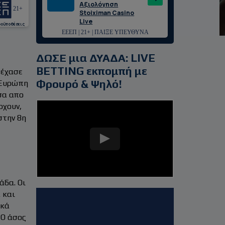
Αξιολόγηση
21+
Stoiximan Casino
Live
ροϋποθέσεις
ΕΕΕΠ | 21+ | ΠΑΙΞΕ ΥΠΕΥΘΥΝΑ
ΔΩΣΕ μια ΔΥΑΔΑ: LIVE
BETTING εκπομπή με
 έχασε
Φρουρό & Ψηλό!
ι Ευρώπη
έσα απο
ρχουν,
στην 8η
άδα. Οι
 και
ικά
 Ο άσος