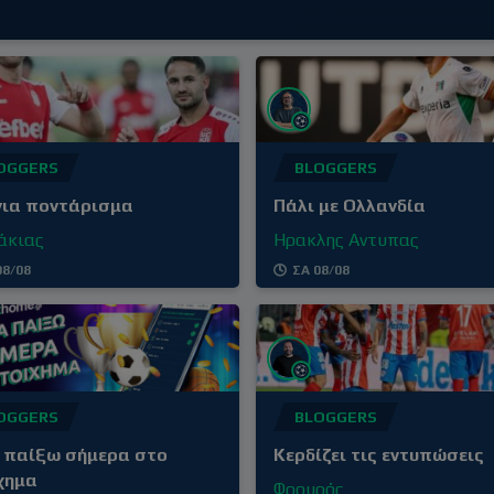
ώνα! Συμβαίνουν και αυτά, πάμε στα “φρέσκα κουλούρια” π
ει και η γνωστή έκφραση. Σήμερα ξεκινούν τις υποχρεώσεις
υς οι περισσότερες αγγλικές ομάδες, με αγώνες για τον πρώ
OGGERS
BLOGGERS
 για ποντάρισμα
Πάλι με Ολλανδία
άκιας
Ηρακλης Αντυπας
08/08
ΣΑ 08/08
OGGERS
BLOGGERS
α παίξω σήμερα στο
Κερδίζει τις εντυπώσεις
χημα
Φρουρός