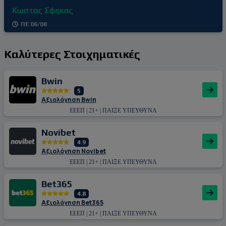
Κωστας Σφηκας
ΠΕ 06/08
Καλύτερες Στοιχηματικές
Bwin
5
Αξιολόγηση Bwin
ΕΕΕΠ | 21+ | ΠΑΙΞΕ ΥΠΕΥΘΥΝΑ
Novibet
4.9
Αξιολόγηση Novibet
ΕΕΕΠ | 21+ | ΠΑΙΞΕ ΥΠΕΥΘΥΝΑ
Bet365
4.8
Αξιολόγηση Bet365
ΕΕΕΠ | 21+ | ΠΑΙΞΕ ΥΠΕΥΘΥΝΑ