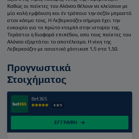
Καθώς οι παίκτες του Αλόνσο θέλουν να κλείσουν με
μία καλή εμφάνιση και έν τρόπαιο την σεζόν μπροστά
στον κόσμο τους. Η Λεβερκούζεν σήμερα έχει την
ευκαιρία για το πρώτο νταμπλ στην ιστορία της.
Τεράστια η διαφορά επιπέδου, απο τους παίκτες του
Αλόνσο εξαρτάται το αποτέλεσμα. Η νίκη της
Λεβερκούζεν με ασιατικό χάντικαπ 1,5 στο 1,50.
Προγνωστικά
Στοιχήματος
Bet365
4.8/5
ΕΓΓΡΑΦΗ