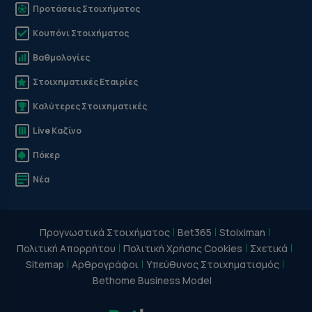
Προτάσεις Στοιχήματος
Κουπόνι Στοιχήματος
Βαθμολογίες
Στοιχηματικές Εταιρίες
Καλύτερες Στοιχηματικές
Live Καζίνο
Πόκερ
Νέα
Προγνωστικά Στοιχήματος
Bet365
Stoiximan
Πολιτική Απορρήτου
Πολιτική Χρήσης Cookies
Σχετικά
Sitemap
Αρθρογράφοι
Υπεύθυνος Στοιχηματισμός
Bethome Business Model