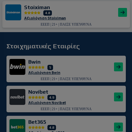
Stoiximan
4.8
Αξιολόγηση Stoiximan
ΕΕΕΠ | 21+ | ΠΑΙΞΕ ΥΠΕΥΘΥΝΑ
Στοιχηματικές Εταιρίες
Bwin
5
Αξιολόγηση Bwin
ΕΕΕΠ | 21+ | ΠΑΙΞΕ ΥΠΕΥΘΥΝΑ
Novibet
4.9
Αξιολόγηση Novibet
ΕΕΕΠ | 21+ | ΠΑΙΞΕ ΥΠΕΥΘΥΝΑ
Bet365
4.8