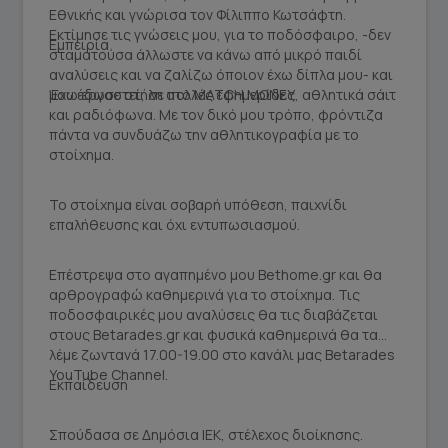
Εθνικής και γνώρισα τον Φίλιππο Κωτσάφτη.
Εκτίμησε τις γνώσεις μου, για το ποδόσφαιρο, -δεν
Εμπειρία
σταματούσα άλλωστε να κάνω από μικρό παιδί
αναλύσεις και να ζαλίζω όποιον έχω δίπλα μου- και
μου έδωσε στήλη στο ΜATCH MONEY.
Έχω εργαστεί, σε πολλές εφημερίδες, αθλητικά σάιτ
και ραδιόφωνα. Με τον δικό μου τρόπο, φρόντιζα
πάντα να συνδυάζω την αθλητικογραφία με το
στοίχημα.
Το στοίχημα είναι σοβαρή υπόθεση, παιχνίδι
επαλήθευσης και όχι εντυπωσιασμού.
Επέστρεψα στο αγαπημένο μου Bethome.gr και θα
αρθρογραφώ καθημερινά για το στοίχημα. Τις
ποδοσφαιρικές μου αναλύσεις θα τις διαβάζεται
στους Betarades.gr και φυσικά καθημερινά θα τα
λέμε ζωντανά 17.00-19.00 στο κανάλι μας Betarades
YouTube Channel.
Εκπαίδευση
Σπούδασα σε Δημόσια ΙΕΚ, στέλεχος διοίκησης.