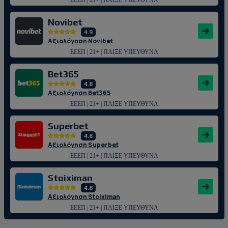
Novibet
4.9
Αξιολόγηση Novibet
ΕΕΕΠ | 21+ | ΠΑΙΞΕ ΥΠΕΥΘΥΝΑ
Bet365
4.8
Αξιολόγηση Bet365
ΕΕΕΠ | 21+ | ΠΑΙΞΕ ΥΠΕΥΘΥΝΑ
Superbet
4.8
Αξιολόγηση Superbet
ΕΕΕΠ | 21+ | ΠΑΙΞΕ ΥΠΕΥΘΥΝΑ
Stoiximan
4.8
Αξιολόγηση Stoiximan
ΕΕΕΠ | 21+ | ΠΑΙΞΕ ΥΠΕΥΘΥΝΑ