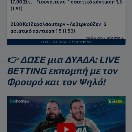
17.00 Σίτι – Γιουνάιτεντ: 1 ασιατικό χάντικαπ 1,5
(1,91)
21.00 Καϊζερσλάουτερν – Λεβερκούζεν: 2
ασιατικό χάντικαπ 1,5 (1,50)
*Ισχύουν Όροι & Προϋποθέσεις
ΕΕΕΠ | 21+ | ΠΑΙΞΕ ΥΠΕΥΘΥΝΑ
👉 ΔΩΣΕ μια ΔΥΑΔΑ: LIVE
BE
TTING εκπομπή με τον
Φρουρό και τον
Ψηλό!