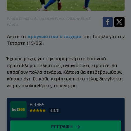
Photo Credits: Associated Press / Alamy Stock
Photo
Facebook s
Twitt
Δείτε τα
προγνωστικα στοιχημα
του Τσάρλυ για την
Τετάρτη (15/05)!
Έχουμε μάχες για την παραμονή στο Ισπανικό
πρωτάθλημα. Τελευταίες αγωνιστικές είμαστε, θα
υπάρξουν πολλά σενάρια. Κάποια θα επιβεβαιωθούν,
κάποια όχι. Σε κάθε περίπτωση στο τέλος δεν γίνεται
να μην ακολουθήσεις το κίνητρο.
Bet365
4.8/5
ΕΓΓΡΑΦΗ