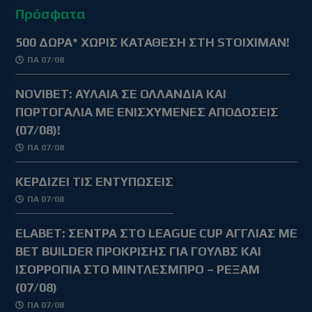
Πρόσφατα
500 ΔΩΡΑ* ΧΩΡΙΣ ΚΑΤΑΘΕΣΗ ΣΤΗ STOIXIMAN!
ΠΑ 07/08
NOVIBET: ΑΥΛΑΙΑ ΣΕ ΟΛΛΑΝΔΙΑ ΚΑΙ
ΠΟΡΤΟΓΑΛΙΑ ΜΕ ΕΝΙΣΧΥΜΕΝΕΣ ΑΠΟΔΟΣΕΙΣ
(07/08)!
ΠΑ 07/08
ΚΕΡΔΙΖΕΙ ΤΙΣ ΕΝΤΥΠΩΣΕΙΣ
ΠΑ 07/08
ELABET: ΣΕΝΤΡΑ ΣΤΟ LEAGUE CUP ΑΓΓΛΙΑΣ ΜΕ
BET BUILDER ΠΡΟΚΡΙΣΗΣ ΓΙΑ ΓΟΥΛΒΣ ΚΑΙ
ΙΣΟΡΡΟΠΙΑ ΣΤΟ ΜΙΝΤΛΕΣΜΠΡΟ – ΡΕΞΑΜ
(07/08)
ΠΑ 07/08