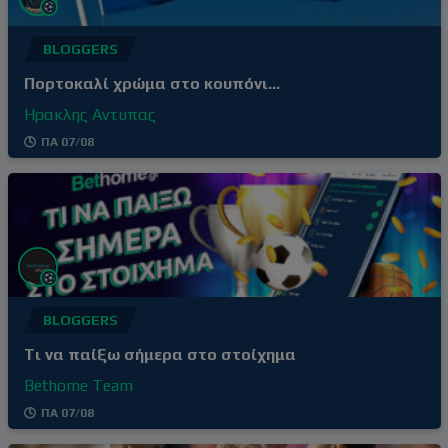
BLOGGERS
Πορτοκαλί χρώμα στο κουπόνι…
Ηρακλης Αντυπας
ΠΑ 07/08
BLOGGERS
Tι να παίξω σήμερα στο στοίχημα
Bethome Team
ΠΑ 07/08