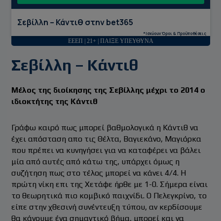
Σεβίλλη – Κάντιθ στην bet365
*Ισχύουν Όροι & Προϋποθέσεις
ΕΕΕΠ | 21+ | ΠΑΙΞΕ ΥΠΕΥΘΥΝΑ
Σεβίλλη – Κάντιθ
Μέλος της διοίκησης της Σεβίλλης μέχρι το 2014 ο
ιδιοκτήτης της Κάντιθ
Γράφω καιρό πως μπορεί βαθμολογικά η Κάντιθ να
έχει απόσταση απο τις Θέλτα, Βαγιεκάνο, Μαγιόρκα
που πρέπει να κυνηγήσει για να καταφέρει να βάλει
μία από αυτές από κάτω της, υπάρχει όμως η
συζήτηση πως στο τέλος μπορεί να κάνει 4/4. Η
πρώτη νίκη επι της Χετάφε ήρθε με 1-0. Σήμερα είναι
το θεωρητικά πιο κομβικό παιχνίδι. Ο Πελεγκρίνο, το
είπε στην χθεσινή συνέντευξη τύπου, αν κερδίσουμε
θα κάνουμε ένα σημαντικό βήμα, μπορεί και να