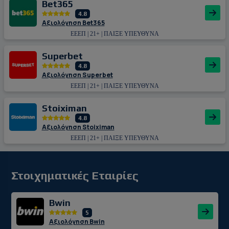
Bet365
4.8
Αξιολόγηση Bet365
ΕΕΕΠ | 21+ | ΠΑΙΞΕ ΥΠΕΥΘΥΝΑ
Superbet
4.8
Αξιολόγηση Superbet
ΕΕΕΠ | 21+ | ΠΑΙΞΕ ΥΠΕΥΘΥΝΑ
Stoiximan
4.8
Αξιολόγηση Stoiximan
ΕΕΕΠ | 21+ | ΠΑΙΞΕ ΥΠΕΥΘΥΝΑ
Στοιχηματικές Εταιρίες
Bwin
5
Αξιολόγηση Bwin