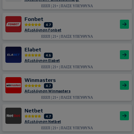
ΕΕΕΠ | 21+ | ΠΑΙΞΕ ΥΠΕΥΘΥΝΑ
Fonbet
4.7
Αξιολόγηση Fonbet
ΕΕΕΠ | 21+ | ΠΑΙΞΕ ΥΠΕΥΘΥΝΑ
Εlabet
4.6
Αξιολόγηση Εlabet
ΕΕΕΠ | 21+ | ΠΑΙΞΕ ΥΠΕΥΘΥΝΑ
Winmasters
4.7
Αξιολόγηση Winmasters
ΕΕΕΠ | 21+ | ΠΑΙΞΕ ΥΠΕΥΘΥΝΑ
Netbet
4.7
Αξιολόγηση Netbet
ΕΕΕΠ | 21+ | ΠΑΙΞΕ ΥΠΕΥΘΥΝΑ