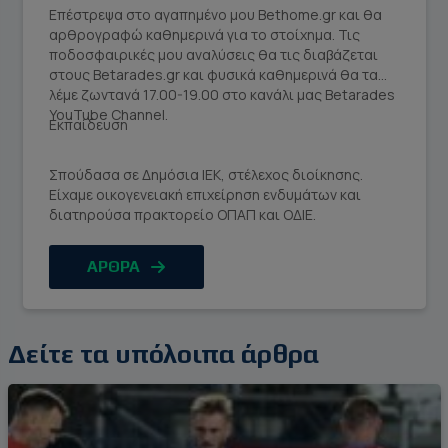
Επέστρεψα στο αγαπημένο μου Bethome.gr και θα
αρθρογραφώ καθημερινά για το στοίχημα. Τις
ποδοσφαιρικές μου αναλύσεις θα τις διαβάζεται
στους Betarades.gr και φυσικά καθημερινά θα τα
λέμε ζωντανά 17.00-19.00 στο κανάλι μας Betarades
YouTube Channel.
Εκπαίδευση
Σπούδασα σε Δημόσια ΙΕΚ, στέλεχος διοίκησης.
Είχαμε οικογενειακή επιχείρηση ενδυμάτων και
διατηρούσα πρακτορείο ΟΠΑΠ και ΟΔΙΕ.
ΑΡΘΡΑ
Δείτε τα υπόλοιπα άρθρα