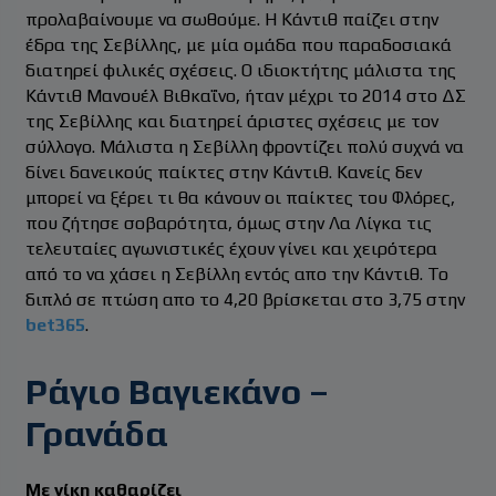
προλαβαίνουμε να σωθούμε. Η Κάντιθ παίζει στην
έδρα της Σεβίλλης, με μία ομάδα που παραδοσιακά
διατηρεί φιλικές σχέσεις. Ο ιδιοκτήτης μάλιστα της
Κάντιθ Μανουέλ Βιθκαΐνο, ήταν μέχρι το 2014 στο ΔΣ
της Σεβίλλης και διατηρεί άριστες σχέσεις με τον
σύλλογο. Μάλιστα η Σεβίλλη φροντίζει πολύ συχνά να
δίνει δανεικούς παίκτες στην Κάντιθ. Κανείς δεν
μπορεί να ξέρει τι θα κάνουν οι παίκτες του Φλόρες,
που ζήτησε σοβαρότητα, όμως στην Λα Λίγκα τις
τελευταίες αγωνιστικές έχουν γίνει και χειρότερα
από το να χάσει η Σεβίλλη εντός απο την Κάντιθ. Το
διπλό σε πτώση απο το 4,20 βρίσκεται στο 3,75 στην
bet365
.
Ράγιο Βαγιεκάνο –
Γρανάδα
Με νίκη καθαρίζει