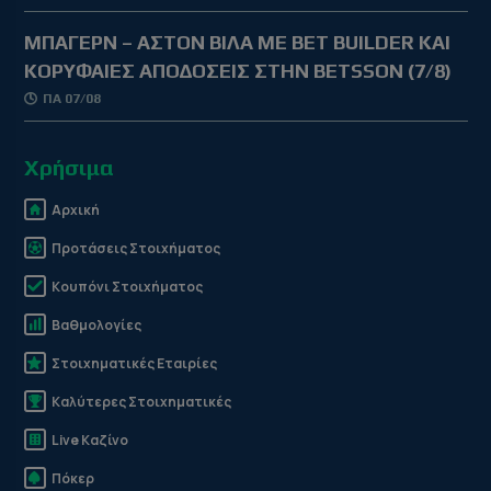
ΜΠΑΓΕΡΝ – ΑΣΤΟΝ ΒΙΛΑ ΜΕ BET BUILDER ΚΑΙ
ΚΟΡΥΦΑΙΕΣ ΑΠΟΔΟΣΕΙΣ ΣΤΗΝ BETSSON (7/8)
ΠΑ 07/08
Χρήσιμα
Αρχική
Προτάσεις Στοιχήματος
Κουπόνι Στοιχήματος
Βαθμολογίες
Στοιχηματικές Εταιρίες
Καλύτερες Στοιχηματικές
Live Καζίνο
Πόκερ