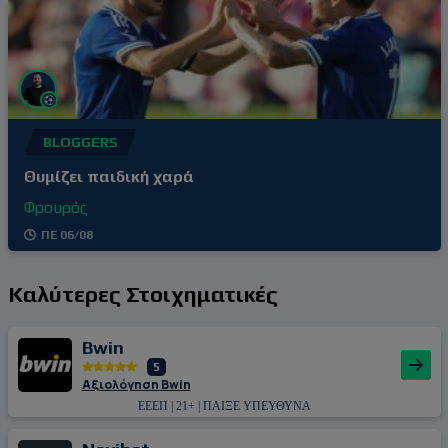
BLOGGERS
Θυμίζει παιδική χαρά
Φρουρός
ΠΕ 06/08
Καλύτερες Στοιχηματικές
Bwin
5
Αξιολόγηση Bwin
ΕΕΕΠ | 21+ | ΠΑΙΞΕ ΥΠΕΥΘΥΝΑ