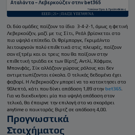
Αταλάντα – Λεβερκούζεν στην bet365
*Ισχύουν Όροι & Προϋποθέσεις
ΕΕΕΠ | 21+ | ΠΑΙΞΕ ΥΠΕΥΘΥΝΑ
Οι δύο ομάδες παίζουν το ίδιο 3-4-2-1, όμως η φετινή
Λεβερκούζεν, μαζί με τις Σίτι, Ρεάλ βρίσκεται στο
πιο υψηλό επίπεδο. Οι Φρίμποργκ, Γκριμάλντο
λειτουργούν πολύ επιθετικά στις πλευρές, παίζουν
σαν εξτρέμ και οι τρεις που θα παίξουν στην
επιθετική τριάδα εκ των Βίρτζ, Αντλί, Χόφμαν,
Μπονιφάς, Σίκ αλλάζουν χώρους ρόλους και δεν
αντιμετωπίζονται εύκολα. Ο τελικός δεδομένα έχει
φαβορί. Η Λεβερκούζεν μπορεί να το κατακτησει στο
90λεπτό, κάτι που δίνει απόδοση 1,89 στην
bet365
.
Για να διεκδικήσει μία πιο υψηλή απόδοση στον
τελικό, θα έπαιρνε την επιλογή στο να σκοράρει
anytime o παικταράς Bιρτζ σε απόδοση 4,00.
Προγνωστικά
Στοιχήματος