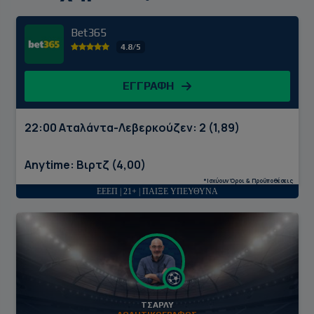
Bet365
4.8/5
ΕΓΓΡΑΦΗ
22:00 Αταλάντα-Λεβερκούζεν: 2 (1,89)
Anytime: Βιρτζ (4,00)
*Ισχύουν Όροι & Προϋποθέσεις
ΕΕΕΠ | 21+ | ΠΑΙΞΕ ΥΠΕΥΘΥΝΑ
ΤΣΑΡΛΥ