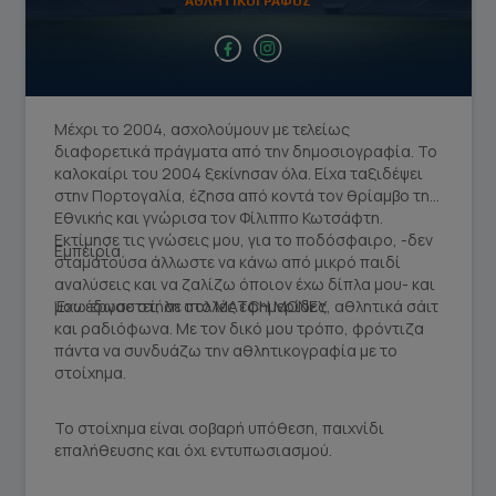
ΑΘΛΗΤΙΚΟΓΡΑΦΟΣ
facebook social link
instagram social link
Μέχρι το 2004, ασχολούμουν με τελείως
διαφορετικά πράγματα από την δημοσιογραφία. Το
καλοκαίρι του 2004 ξεκίνησαν όλα. Είχα ταξιδέψει
στην Πορτογαλία, έζησα από κοντά τον θρίαμβο της
Εθνικής και γνώρισα τον Φίλιππο Κωτσάφτη.
Εκτίμησε τις γνώσεις μου, για το ποδόσφαιρο, -δεν
Εμπειρία
σταματούσα άλλωστε να κάνω από μικρό παιδί
αναλύσεις και να ζαλίζω όποιον έχω δίπλα μου- και
μου έδωσε στήλη στο ΜATCH MONEY.
Έχω εργαστεί, σε πολλές εφημερίδες, αθλητικά σάιτ
και ραδιόφωνα. Με τον δικό μου τρόπο, φρόντιζα
πάντα να συνδυάζω την αθλητικογραφία με το
στοίχημα.
Το στοίχημα είναι σοβαρή υπόθεση, παιχνίδι
επαλήθευσης και όχι εντυπωσιασμού.