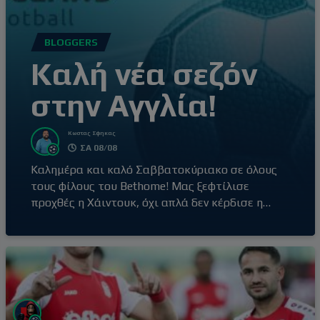
BLOGGERS
Καλή νέα σεζόν
στην Αγγλία!
Κωστας Σφηκας
ΣΑ 08/08
Καλημέρα και καλό Σαββατοκύριακο σε όλους
τους φίλους του Bethome! Μας ξεφτίλισε
προχθές η Χάιντουκ, όχι απλά δεν κέρδισε η
Ζαλγκίρις, μάλλον αποκλείστηκε ήδη από τον
πρώτο αγώνα! Συμβαίνουν και αυτά, πάμε στα
“φρέσκα κουλούρια” που λέει και η γνωστή
έκφραση. Σήμερα ξεκινούν τις υποχρεώσεις
τους οι περισσότερες αγγλικές ομάδες, με
αγώνες για τον πρώτο