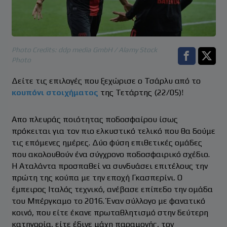
Photo Credits: ddp media GmbH / Alamy Stock
Photo
Facebook s
Twitt
Δείτε τις επιλογές που ξεχώρισε ο Τσάρλυ από το
κουπόνι στοιχήματος
της Τετάρτης (22/05)!
Απο πλευράς ποιότητας ποδοσφαίρου ίσως
πρόκειται για τον πιο ελκυστικό τελικό που θα δούμε
τις επόμενες ημέρες. Δύο φύση επιθετικές ομάδες
που ακολουθούν ένα σύγχρονο ποδοσφαιρικό σχέδιο.
Η Αταλάντα προσπαθεί να συνδυάσει επιτέλους την
πρώτη της κούπα με την εποχή Γκασπερίνι. Ο
έμπειρος Ιταλός τεχνικό, ανέβασε επίπεδο την ομάδα
του Μπέργκαμο το 2016. Έναν σύλλογο με φανατικό
κοινό, που είτε έκανε πρωταθλητισμό στην δεύτερη
κατηγορία, είτε έδινε μάχη παραμονής, τον