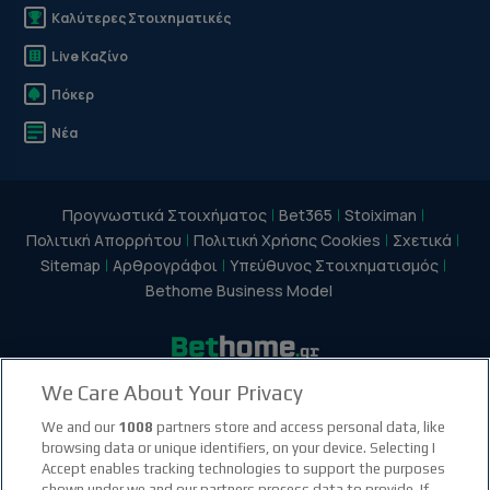
Καλύτερες Στοιχηματικές
Live Καζίνο
Πόκερ
Νέα
Προγνωστικά Στοιχήματος
Bet365
Stoiximan
Πολιτική Απορρήτου
Πολιτική Χρήσης Cookies
Σχετικά
Sitemap
Αρθρογράφοι
Υπεύθυνος Στοιχηματισμός
Bethome Business Model
We Care About Your Privacy
facebook social link
instagram social link
youtube social link
tiktok social link
twitter social link
discord social link
We and our
1008
partners store and access personal data, like
browsing data or unique identifiers, on your device. Selecting I
Accept enables tracking technologies to support the purposes
21+
shown under we and our partners process data to provide. If