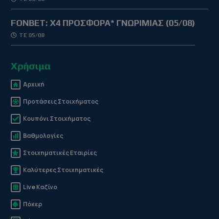
FONBET: X4 ΠΡΟΣΦΟΡΑ* ΓΝΩΡΙΜΙΑΣ (05/08)
ΤΕ 05/08
Χρήσιμα
Αρχική
Προτάσεις Στοιχήματος
Κουπόνι Στοιχήματος
Βαθμολογίες
Στοιχηματικές Εταιρίες
Καλύτερες Στοιχηματικές
Live Καζίνο
Πόκερ