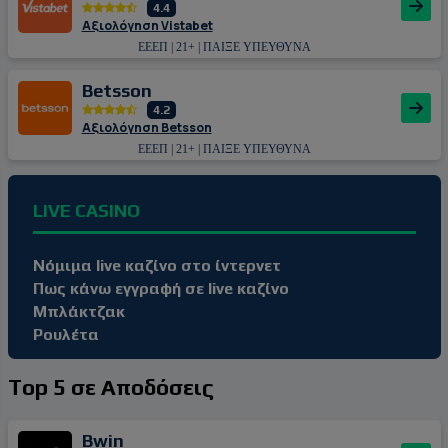
4.4
Αξιολόγηση Vistabet
ΕΕΕΠ | 21+ | ΠΑΙΞΕ ΥΠΕΥΘΥΝΑ
Betsson
4.2
Αξιολόγηση Betsson
ΕΕΕΠ | 21+ | ΠΑΙΞΕ ΥΠΕΥΘΥΝΑ
LIVE CASINO
Νόμιμα live καζίνο στο ίντερνετ
Πως κάνω εγγραφή σε live καζίνο
Μπλάκτζακ
Ρουλέτα
Top 5 σε Αποδόσεις
Bwin