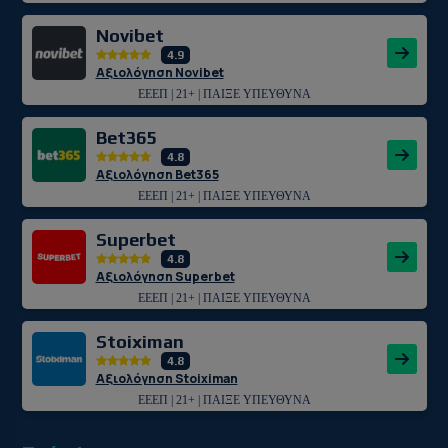
Novibet
4.9
Αξιολόγηση Novibet
ΕΕΕΠ | 21+ | ΠΑΙΞΕ ΥΠΕΥΘΥΝΑ
Bet365
4.8
Αξιολόγηση Bet365
ΕΕΕΠ | 21+ | ΠΑΙΞΕ ΥΠΕΥΘΥΝΑ
Superbet
4.8
Αξιολόγηση Superbet
ΕΕΕΠ | 21+ | ΠΑΙΞΕ ΥΠΕΥΘΥΝΑ
Stoiximan
4.8
Αξιολόγηση Stoiximan
ΕΕΕΠ | 21+ | ΠΑΙΞΕ ΥΠΕΥΘΥΝΑ