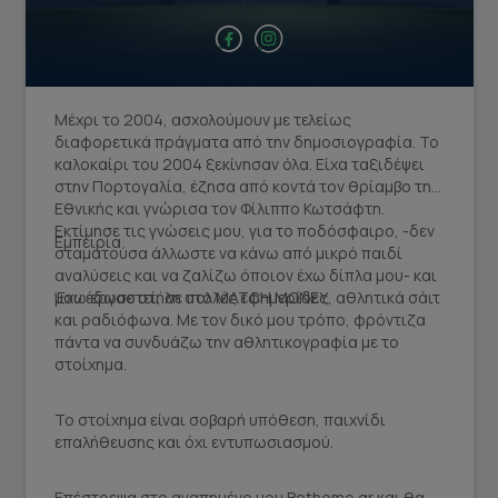
facebook social link
instagram social link
Μέχρι το 2004, ασχολούμουν με τελείως
διαφορετικά πράγματα από την δημοσιογραφία. Το
καλοκαίρι του 2004 ξεκίνησαν όλα. Είχα ταξιδέψει
στην Πορτογαλία, έζησα από κοντά τον θρίαμβο της
Εθνικής και γνώρισα τον Φίλιππο Κωτσάφτη.
Εκτίμησε τις γνώσεις μου, για το ποδόσφαιρο, -δεν
Εμπειρία
σταματούσα άλλωστε να κάνω από μικρό παιδί
αναλύσεις και να ζαλίζω όποιον έχω δίπλα μου- και
μου έδωσε στήλη στο ΜATCH MONEY.
Έχω εργαστεί, σε πολλές εφημερίδες, αθλητικά σάιτ
και ραδιόφωνα. Με τον δικό μου τρόπο, φρόντιζα
πάντα να συνδυάζω την αθλητικογραφία με το
στοίχημα.
Το στοίχημα είναι σοβαρή υπόθεση, παιχνίδι
επαλήθευσης και όχι εντυπωσιασμού.
Επέστρεψα στο αγαπημένο μου Bethome.gr και θα