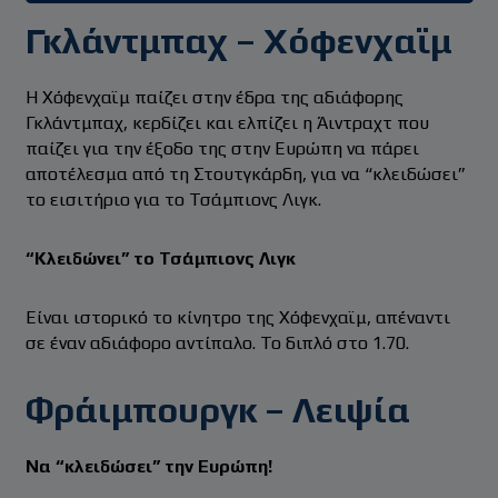
Γκλάντμπαχ – Χόφενχαϊμ
H Χόφενχαϊμ παίζει στην έδρα της αδιάφορης
Γκλάντμπαχ, κερδίζει και ελπίζει η Άιντραχτ που
παίζει για την έξοδο της στην Ευρώπη να πάρει
αποτέλεσμα από τη Στουτγκάρδη, για να “κλειδώσει”
το εισιτήριο για το Τσάμπιονς Λιγκ.
“Κλειδώνει” το Τσάμπιονς Λιγκ
Είναι ιστορικό το κίνητρο της Χόφενχαϊμ, απέναντι
σε έναν αδιάφορο αντίπαλο. Το διπλό στο 1.70.
Φράιμπουργκ – Λειψία
Να “κλειδώσει” την Ευρώπη!