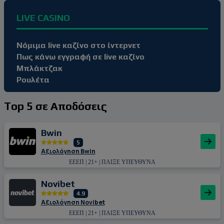
LIVE CASINO
Νόμιμα live καζίνο στο ίντερνετ
Πως κάνω εγγραφή σε live καζίνο
Μπλάκτζακ
Ρουλέτα
Top 5 σε Αποδόσεις
Bwin
5
Αξιολόγηση Bwin
ΕΕΕΠ | 21+ | ΠΑΙΞΕ ΥΠΕΥΘΥΝΑ
Novibet
4.9
Αξιολόγηση Novibet
ΕΕΕΠ | 21+ | ΠΑΙΞΕ ΥΠΕΥΘΥΝΑ