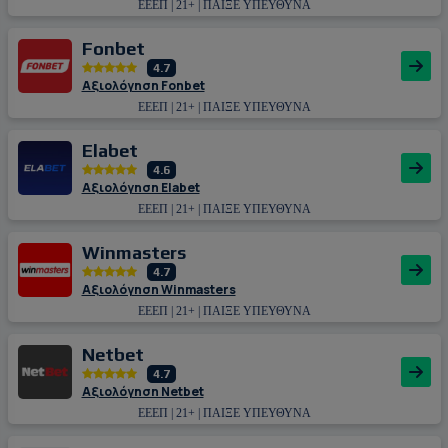
ΕΕΕΠ | 21+ | ΠΑΙΞΕ ΥΠΕΥΘΥΝΑ
Fonbet
4.7
Αξιολόγηση Fonbet
ΕΕΕΠ | 21+ | ΠΑΙΞΕ ΥΠΕΥΘΥΝΑ
Εlabet
4.6
Αξιολόγηση Εlabet
ΕΕΕΠ | 21+ | ΠΑΙΞΕ ΥΠΕΥΘΥΝΑ
Winmasters
4.7
Αξιολόγηση Winmasters
ΕΕΕΠ | 21+ | ΠΑΙΞΕ ΥΠΕΥΘΥΝΑ
Netbet
4.7
Αξιολόγηση Netbet
ΕΕΕΠ | 21+ | ΠΑΙΞΕ ΥΠΕΥΘΥΝΑ