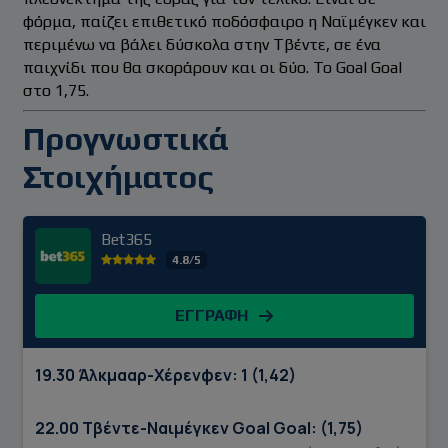
φόρμα, παίζει επιθετικό ποδόσφαιρο η Ναϊμέγκεν και
περιμένω να βάλει δύσκολα στην Τβέντε, σε ένα
παιχνίδι που θα σκοράρουν και οι δύο. Το Goal Goal
στο 1,75.
Προγνωστικά
Στοιχήματος
Bet365
4.8/5
ΕΓΓΡΑΦΗ
19.30 Άλκμααρ-Χέρενφεν: 1 (1,42)
22.00 Τβέντε-Ναιμέγκεν Goal Goal: (1,75)