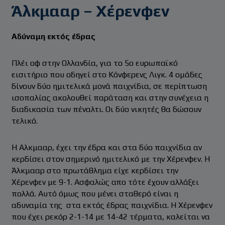
Άλκμααρ – Χέρενφεν
Αδύναμη εκτός έδρας
Πλέι οφ στην Ολλανδία, για το 5ο ευρωπαϊκό
εισιτήριο που οδηγεί στο Κόνφερενς Λιγκ. 4 ομάδες
δίνουν δύο ημιτελικά μονά παιχνίδια, σε περίπτωση
ισοπαλίας ακολουθεί παράταση και στην συνέχεια η
διαδικασία των πέναλτι. Οι δύο νικητές θα δώσουν
τελικό.
Η Αλκμααρ, έχει την έδρα και στα δύο παιχνίδια αν
κερδίσει στον σημερινό ημιτελικό με την Χέρενφεν. Η
Άλκμααρ στο πρωτάθλημα είχε κερδίσει την
Χέρενφεν με 9-1. Ασφαλώς απο τότε έχουν αλλάξει
πολλά. Αυτό όμως που μένει σταθερό είναι η
αδυναμία της στα εκτός έδρας παιχνίδια. Η Χέρενφεν
που έχει ρεκόρ 2-1-14 με 14-42 τέρματα, καλείται να