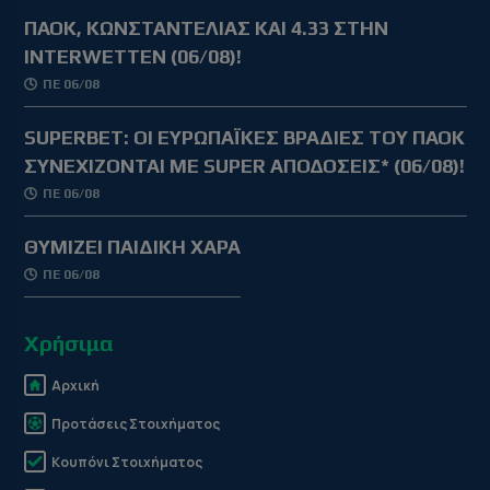
ΠΑΟΚ, ΚΩΝΣΤΑΝΤΕΛΙΑΣ ΚΑΙ 4.33 ΣΤΗΝ
INTERWETTEN (06/08)!
ΠΕ 06/08
SUPERBET: ΟΙ ΕΥΡΩΠΑΪΚΕΣ ΒΡΑΔΙΕΣ ΤΟΥ ΠΑΟΚ
ΣΥΝΕΧΙΖΟΝΤΑΙ ΜΕ SUPER ΑΠΟΔΟΣΕΙΣ* (06/08)!
ΠΕ 06/08
ΘΥΜΙΖΕΙ ΠΑΙΔΙΚΗ ΧΑΡΑ
ΠΕ 06/08
Χρήσιμα
Αρχική
Προτάσεις Στοιχήματος
Κουπόνι Στοιχήματος