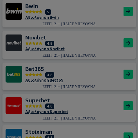
Bwin
5
Αξιολόγηση Bwin
ΕΕΕΠ | 21+ | ΠΑΙΞΕ ΥΠΕΥΘΥΝΑ
Novibet
4.9
Αξιολόγηση Novibet
ΕΕΕΠ | 21+ | ΠΑΙΞΕ ΥΠΕΥΘΥΝΑ
Bet365
4.8
Αξιολόγηση Bet365
ΕΕΕΠ | 21+ | ΠΑΙΞΕ ΥΠΕΥΘΥΝΑ
Superbet
4.8
Αξιολόγηση Superbet
ΕΕΕΠ | 21+ | ΠΑΙΞΕ ΥΠΕΥΘΥΝΑ
Stoiximan
4.8