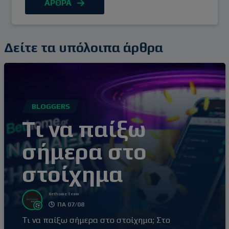
ΑΡΘΡΑ
Δείτε τα υπόλοιπα άρθρα
BLOGGERS
Tι να παίξω
σήμερα στο
στοίχημα
Bethome Team
ΠΑ 07/08
Τι να παίξω σήμερα στο στοίχημα; Στο