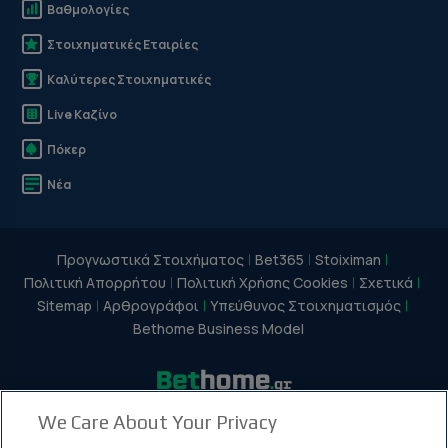
Βαθμολογίες
Στοιχηματικές Εταιρίες
Καλύτερες Στοιχηματικές
Live Καζίνο
Πόκερ
Νέα
Προγνωστικά Στοιχήματος
Bet365
Stoiximan
Πολιτική Απορρήτου
Πολιτική Χρήσης Cookies
Σχετικά
Sitemap
Αρθρογράφοι
Υπεύθυνος Στοιχηματισμός
Bethome Business Model
We Care About Your Privacy
facebook social link
instagram social link
youtube social link
tiktok social link
twitter social link
discord social link