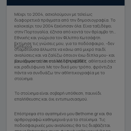
Μέχρι το 2004, ασχολούμουν με τελείως
διαφορετικά πράγματα από την δημοσιογραφία. Το
καλοκαίρι του 2004 ξεκίνησαν όλα. Είχα ταξιδέψει
στην Πορτογαλία, έζησα από κοντά τον θρίαμβο της
Εθνικής και γνώρισα τον Φίλιππο Κωτσάφτη.
Εκτίμησε τις γνώσεις μου, για το ποδόσφαιρο, -δεν
Εμπειρία
σταματούσα άλλωστε να κάνω από μικρό παιδί
αναλύσεις και να ζαλίζω όποιον έχω δίπλα μου- και
μου έδωσε στήλη στο ΜATCH MONEY.
Έχω εργαστεί, σε πολλές εφημερίδες, αθλητικά σάιτ
και ραδιόφωνα. Με τον δικό μου τρόπο, φρόντιζα
πάντα να συνδυάζω την αθλητικογραφία με το
στοίχημα.
Το στοίχημα είναι σοβαρή υπόθεση, παιχνίδι
επαλήθευσης και όχι εντυπωσιασμού.
Επέστρεψα στο αγαπημένο μου Bethome.gr και θα
αρθρογραφώ καθημερινά για το στοίχημα. Τις
ποδοσφαιρικές μου αναλύσεις θα τις διαβάζεται