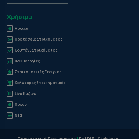
Χρήσιμα
Αρχική
Προτάσεις Στοιχήματος
Κουπόνι Στοιχήματος
Βαθμολογίες
Στοιχηματικές Εταιρίες
Καλύτερες Στοιχηματικές
Live Καζίνο
Πόκερ
Νέα
Προγνωστικά Στοιχήματος
Bet365
Stoiximan