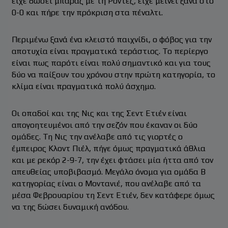
είχε δώσει μπαράζ με τη Ροντέζ, είχε μείνει ξανά στο
0-0 και πήρε την πρόκριση στα πέναλτι.
Περιμένω ξανά ένα κλειστό παιχνίδι, ο φόβος για την
αποτυχία είναι πραγματικά τεράστιος. Το περίεργο
είναι πως παρότι είναι πολύ σημαντικό και για τους
δύο να παίξουν του χρόνου στην πρώτη κατηγορία, το
κλίμα είναι πραγματικά πολύ άσχημο.
Οι οπαδοί και της Νις και της Σεντ Ετιέν είναι
απογοητευμένοι από την σεζόν που έκαναν οι δύο
ομάδες. Τη Νις την ανέλαβε από τις γιορτές ο
έμπειρος Κλοντ Πιέλ, πήγε όμως πραγματικά άθλια
και με ρεκόρ 2-9-7, την έχει φτάσει μία ήττα από τον
απευθείας υποβιβασμό. Μεγάλο όνομα για ομάδα Β
κατηγορίας είναι ο Μοντανιέ, που ανέλαβε από τα
μέσα Φεβρουαρίου τη Σεντ Ετιέν, δεν κατάφερε όμως
να της δώσει δυναμική ανόδου.