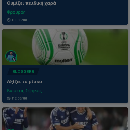
Θυμίζει παιδική χαρά
Φρουρός
ΠΕ 06/08
BLOGGERS
Αξίζει το ρίσκο
Κωστας Σφηκας
ΠΕ 06/08