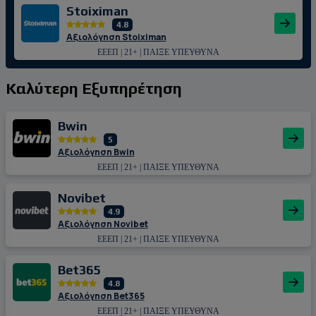
Stoiximan
4.8
Αξιολόγηση Stoiximan
ΕΕΕΠ | 21+ | ΠΑΙΞΕ ΥΠΕΥΘΥΝΑ
Καλύτερη Εξυπηρέτηση
Bwin
5
Αξιολόγηση Bwin
ΕΕΕΠ | 21+ | ΠΑΙΞΕ ΥΠΕΥΘΥΝΑ
Novibet
4.9
Αξιολόγηση Novibet
ΕΕΕΠ | 21+ | ΠΑΙΞΕ ΥΠΕΥΘΥΝΑ
Bet365
4.8
Αξιολόγηση Bet365
ΕΕΕΠ | 21+ | ΠΑΙΞΕ ΥΠΕΥΘΥΝΑ