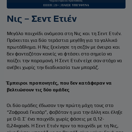
*Ισχύουν Όροι και Προϋποθέσεις
ΕΕΕΠ | 21+ | ΠΑΙΞΕ ΥΠΕΥΘΥΝΑ
Νις – Σεντ Ετιέν
Μεγάλο παιχνίδι ανάμεσα στη Νις και τη Σεντ Ετιέν.
Πρόκειται για δύο τεράστια μεγέθη για το γαλλικό
πρωτάθλημα. Η Νις ξεκίνησε τη σεζόν με όνειρα και
δεν φανταζόταν κανείς να φτάσει στο σημείο να
παίζει την παραμονή. Η Σεντ Ετιέν είχε σαν στόχο να
ανέβει χωρίς την διαδικασία των μπαράζ.
Έμπειροι προπονητές, που δεν κατάφεραν να
βελτιώσουν τις δύο ομάδες
Οι δύο ομάδες έδωσαν την πρώτη μάχη τους στο
“Ζοφρουά Γκισάρ”, φοβόταν η μια την άλλη και έληξε
με 0-0. Σ’ ένα παιχνίδι χωρίς φάσεις με 0,12-
0,24xgoals. H Σεντ Ετιέν πριν το παιχνίδι με τη Νις,