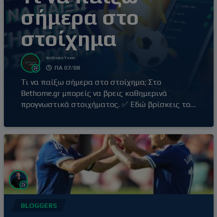
σήμερα στο
στοίχημα
Bethome Team
ΠΑ 07/08
Τι να παίξω σήμερα στο στοίχημα; Στο
Bethome.gr μπορείς να βρεις καθημερινά
προγνωστικά στοιχήματος. ✅ Εδώ βρίσκεις το
δυνατό σημείο της ημέρας 🏀 Εδώ βρίσκεις
προτάσεις μπάσκετ 🎾 Εδώ βρίσκεις προτάσεις
τένις 📊 Εδώ βρίσκεις όλες τις προτάσεις της
ημέρας ✍️ Εδώ βρίσκεις τα προγνωστικά όλων
των bloggers Η στήλη με τα προγνωστικά του
Bethome.gr ανανεώνεται καθημερινά.
BLOGGERS