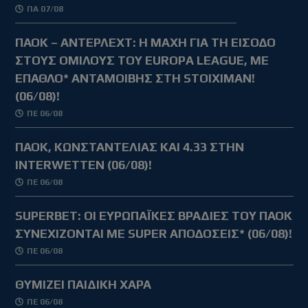
ΠΑ 07/08
ΠΑΟΚ – ΑΝΤΕΡΛΕΧΤ: Η ΜΑΧΗ ΓΙΑ ΤΗ ΕΙΣΟΔΟ
ΣΤΟΥΣ ΟΜΙΛΟΥΣ ΤΟΥ EUROPA LEAGUE, ΜΕ
ΕΠΑΘΛΟ* ΑΝΤΑΜΟΙΒΗΣ ΣΤΗ STOIXIMAN!
(06/08)!
ΠΕ 06/08
ΠΑΟΚ, ΚΩΝΣΤΑΝΤΕΛΙΑΣ ΚΑΙ 4.33 ΣΤΗΝ
INTERWETTEN (06/08)!
ΠΕ 06/08
SUPERBET: ΟΙ ΕΥΡΩΠΑΪΚΕΣ ΒΡΑΔΙΕΣ ΤΟΥ ΠΑΟΚ
ΣΥΝΕΧΙΖΟΝΤΑΙ ΜΕ SUPER ΑΠΟΔΟΣΕΙΣ* (06/08)!
ΠΕ 06/08
ΘΥΜΙΖΕΙ ΠΑΙΔΙΚΗ ΧΑΡΑ
ΠΕ 06/08