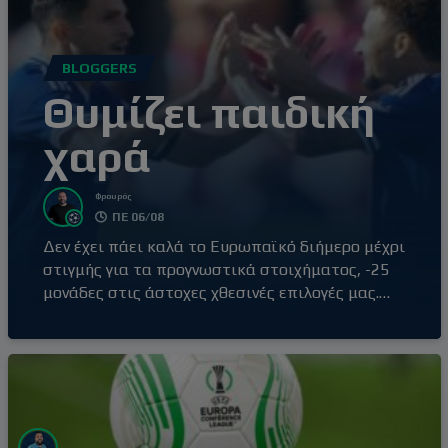
BLOGGERS
Θυμίζει παιδική
χαρά
Φρουρός
ΠΕ 06/08
Δεν έχει πάει καλά το Ευρωπαϊκό διήμερο μέχρι
στιγμής για τα προγνωστικά στοιχήματος, -25
μονάδες στις άστοχες χθεσινές επιλογές μας.
Μετά τη λήξη του αγώνα ΠΑΟΚ – Άντερλεχτ,
ανταμώνουμε μέσα απ’ το Betarades.gr στο
Γιουτούμπι για post game εκπομπή. Ρίγα – Γκιορ
Πολύ ανοιχτές οι αναμετρήσεις της Ρίγα, γράφει
πέντε σερί over 2,5 σε όλες