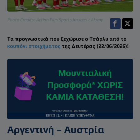
Photo Credits: Action Plus Sports Images / Alamy
Facebook s
Twitt
Τα προγνωστικά που ξεχώρισε ο Τσάρλυ από το
κουπόνι στοιχήματος
της Δευτέρας (22/06/2026)!
Μουντιαλική
Προσφορά* ΧΩΡΙΣ
ΚΑΜΙΑ ΚΑΤΑΘΕΣΗ!
*Ισχύουν Όροι και Προϋποθέσεις
ΕΕΕΠ | 21+ | ΠΑΙΞΕ ΥΠΕΥΘΥΝΑ
Αργεντινή – Αυστρία