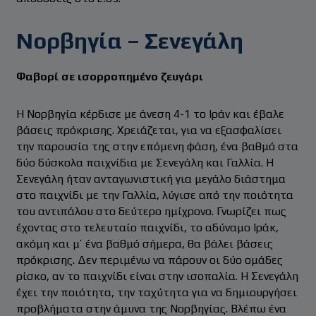
Νορβηγία – Σενεγάλη
Φαβορί σε ισορροπημένο ζευγάρι
H Νορβηγία κέρδισε με άνεση 4-1 το Ιράν και έβαλε
βάσεις πρόκρισης. Χρειάζεται, για να εξασφαλίσει
την παρουσία της στην επόμενη φάση, ένα βαθμό στα
δύο δύσκολα παιχνίδια με Σενεγάλη και Γαλλία. Η
Σενεγάλη ήταν ανταγωνιστική για μεγάλο διάστημα
στο παιχνίδι με την Γαλλία, λύγισε από την ποιότητα
του αντιπάλου στο δεύτερο ημίχρονο. Γνωρίζει πως
έχοντας στο τελευταίο παιχνίδι, το αδύναμο Ιράκ,
ακόμη και μ’ ένα βαθμό σήμερα, θα βάλει βάσεις
πρόκρισης. Δεν περιμένω να πάρουν οι δύο ομάδες
ρίσκο, αν το παιχνίδι είναι στην ισοπαλία. Η Σενεγάλη
έχει την ποιότητα, την ταχύτητα για να δημιουργήσει
προβλήματα στην άμυνα της Νορβηγίας. Βλέπω ένα