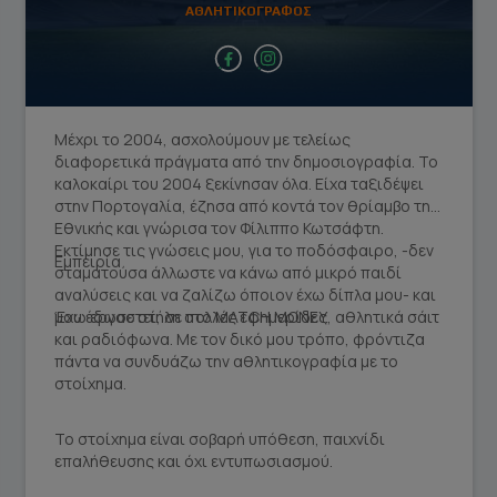
ΑΘΛΗΤΙΚΟΓΡΑΦΟΣ
facebook social link
instagram social link
Μέχρι το 2004, ασχολούμουν με τελείως
διαφορετικά πράγματα από την δημοσιογραφία. Το
καλοκαίρι του 2004 ξεκίνησαν όλα. Είχα ταξιδέψει
στην Πορτογαλία, έζησα από κοντά τον θρίαμβο της
Εθνικής και γνώρισα τον Φίλιππο Κωτσάφτη.
Εκτίμησε τις γνώσεις μου, για το ποδόσφαιρο, -δεν
Εμπειρία
σταματούσα άλλωστε να κάνω από μικρό παιδί
αναλύσεις και να ζαλίζω όποιον έχω δίπλα μου- και
μου έδωσε στήλη στο ΜATCH MONEY.
Έχω εργαστεί, σε πολλές εφημερίδες, αθλητικά σάιτ
και ραδιόφωνα. Με τον δικό μου τρόπο, φρόντιζα
πάντα να συνδυάζω την αθλητικογραφία με το
στοίχημα.
Το στοίχημα είναι σοβαρή υπόθεση, παιχνίδι
επαλήθευσης και όχι εντυπωσιασμού.