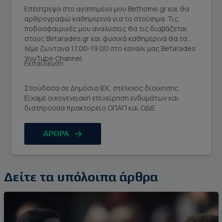
Επέστρεψα στο αγαπημένο μου Bethome.gr και θα
αρθρογραφώ καθημερινά για το στοίχημα. Τις
ποδοσφαιρικές μου αναλύσεις θα τις διαβάζεται
στους Betarades.gr και φυσικά καθημερινά θα τα
λέμε ζωντανά 17.00-19.00 στο κανάλι μας Betarades
YouTube Channel.
Εκπαίδευση
Σπούδασα σε Δημόσια ΙΕΚ, στέλεχος διοίκησης.
Είχαμε οικογενειακή επιχείρηση ενδυμάτων και
διατηρούσα πρακτορείο ΟΠΑΠ και ΟΔΙΕ.
ΑΡΘΡΑ
Δείτε τα υπόλοιπα άρθρα