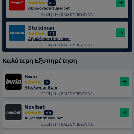
4.8
Αξιολόγηση Superbet
ΕΕΕΠ | 21+ | ΠΑΙΞΕ ΥΠΕΥΘΥΝΑ
Stoiximan
4.8
Αξιολόγηση Stoiximan
ΕΕΕΠ | 21+ | ΠΑΙΞΕ ΥΠΕΥΘΥΝΑ
Καλύτερη Εξυπηρέτηση
Bwin
5
Αξιολόγηση Bwin
ΕΕΕΠ | 21+ | ΠΑΙΞΕ ΥΠΕΥΘΥΝΑ
Novibet
4.9
Αξιολόγηση Novibet
ΕΕΕΠ | 21+ | ΠΑΙΞΕ ΥΠΕΥΘΥΝΑ