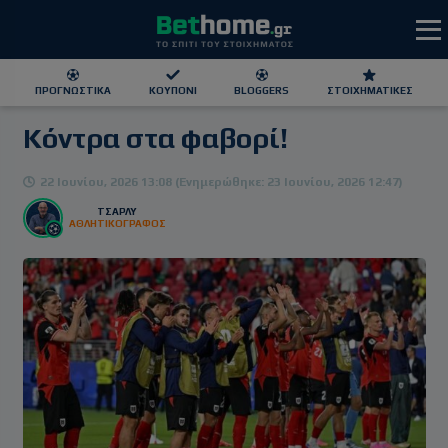
ΠΡΟΓΝΩΣΤΙΚΆ
ΚΟΥΠΌΝΙ
BLOGGERS
ΣΤΟΙΧΗΜΑΤΙΚΕΣ
Κόντρα στα φαβορί!
ΕΕΕΠ | 21+ | ΠΑΙΞΕ ΥΠΕΥΘΥΝΑ
22 Ιουνίου, 2026 13:08 (Ενημερώθηκε: 23 Ιουνίου, 2026 12:47)
ΤΣΑΡΛΥ
ΑΘΛΗΤΙΚΟΓΡΑΦΟΣ