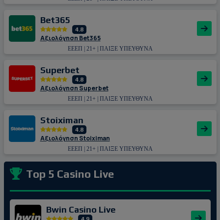
Bet365
4.8
Αξιολόγηση Bet365
ΕΕΕΠ | 21+ | ΠΑΙΞΕ ΥΠΕΥΘΥΝΑ
Superbet
4.8
Αξιολόγηση Superbet
ΕΕΕΠ | 21+ | ΠΑΙΞΕ ΥΠΕΥΘΥΝΑ
Stoiximan
4.8
Αξιολόγηση Stoiximan
ΕΕΕΠ | 21+ | ΠΑΙΞΕ ΥΠΕΥΘΥΝΑ
Top 5 Casino Live
Bwin Casino Live
4.9