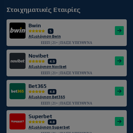
Στοιχηματικές Εταιρίες
Bwin
5
Αξιολόγηση Bwin
ΕΕΕΠ | 21+ | ΠΑΙΞΕ ΥΠΕΥΘΥΝΑ
Novibet
4.9
Αξιολόγηση Novibet
ΕΕΕΠ | 21+ | ΠΑΙΞΕ ΥΠΕΥΘΥΝΑ
Bet365
4.8
Αξιολόγηση Bet365
ΕΕΕΠ | 21+ | ΠΑΙΞΕ ΥΠΕΥΘΥΝΑ
Superbet
4.8
Αξιολόγηση Superbet