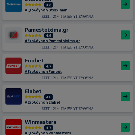
4.8
Αξιολόγηση Stoiximan
ΕΕΕΠ | 21+ | ΠΑΙΞΕ ΥΠΕΥΘΥΝΑ
Pamestoixima.gr
4.6
Αξιολόγηση Pamestoixima.gr
ΕΕΕΠ | 21+ | ΠΑΙΞΕ ΥΠΕΥΘΥΝΑ
Fonbet
4.7
Αξιολόγηση Fonbet
ΕΕΕΠ | 21+ | ΠΑΙΞΕ ΥΠΕΥΘΥΝΑ
Εlabet
4.6
Αξιολόγηση Εlabet
ΕΕΕΠ | 21+ | ΠΑΙΞΕ ΥΠΕΥΘΥΝΑ
Winmasters
4.7
Αξιολόγηση Winmasters