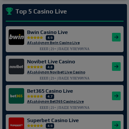
Top 5 Casino Live
Bwin Casino Live
4.9
Αξιολόγηση Bwin Casino Live
ΕΕΕΠ | 21+ | ΠΑΙΞΕ ΥΠΕΥΘΥΝΑ
Novibet Live Casino
4.8
Αξιολόγηση Novibet Live Casino
ΕΕΕΠ | 21+ | ΠΑΙΞΕ ΥΠΕΥΘΥΝΑ
Bet365 Casino Live
4.7
Αξιολόγηση Bet365 Casino Live
ΕΕΕΠ | 21+ | ΠΑΙΞΕ ΥΠΕΥΘΥΝΑ
Superbet Casino Live
4.9