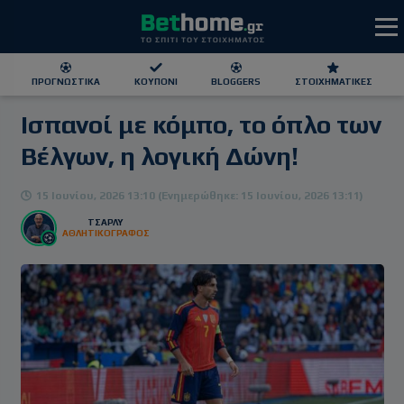
ΠΡΟΓΝΩΣΤΙΚΆ
ΚΟΥΠΌΝΙ
BLOGGERS
ΣΤΟΙΧΗΜΑΤΙΚΕΣ
Ισπανοί με κόμπο, το όπλο των
ΕΕΕΠ | 21+ | ΠΑΙΞΕ ΥΠΕΥΘΥΝΑ
Βέλγων, η λογική Δώνη!
15 Ιουνίου, 2026 13:10 (Ενημερώθηκε: 15 Ιουνίου, 2026 13:11)
ΤΣΑΡΛΥ
ΑΘΛΗΤΙΚΟΓΡΑΦΟΣ