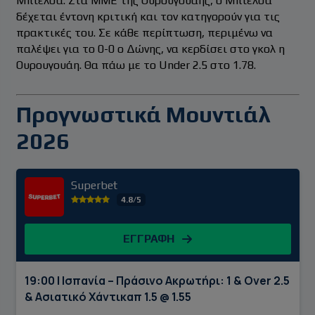
Μπιέλσα. Στα ΜΜΕ της Ουρουγουάης, ο Μπιέλσα
δέχεται έντονη κριτική και τον κατηγορούν για τις
πρακτικές του. Σε κάθε περίπτωση, περιμένω να
παλέψει για το 0-0 ο Δώνης, να κερδίσει στο γκολ η
Ουρουγουάη. Θα πάω με το Under 2.5 στο 1.78.
Προγνωστικά Μουντιάλ
2026
Superbet
4.8/5
ΕΓΓΡΑΦΗ
19:00 | Ισπανία – Πράσινο Ακρωτήρι: 1 & Over 2.5
& Ασιατικό Χάντικαπ 1.5 @ 1.55