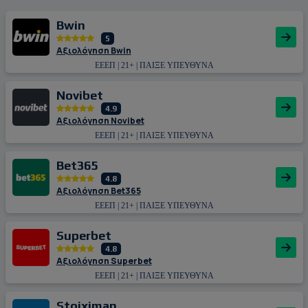
Bwin
5
Αξιολόγηση Bwin
ΕΕΕΠ | 21+ | ΠΑΙΞΕ ΥΠΕΥΘΥΝΑ
Novibet
4.9
Αξιολόγηση Novibet
ΕΕΕΠ | 21+ | ΠΑΙΞΕ ΥΠΕΥΘΥΝΑ
Bet365
4.8
Αξιολόγηση Bet365
ΕΕΕΠ | 21+ | ΠΑΙΞΕ ΥΠΕΥΘΥΝΑ
Superbet
4.8
Αξιολόγηση Superbet
ΕΕΕΠ | 21+ | ΠΑΙΞΕ ΥΠΕΥΘΥΝΑ
Stoiximan