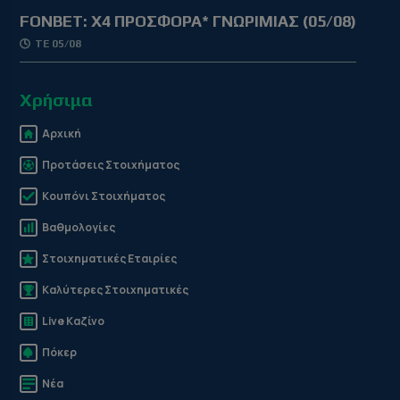
FONBET: X4 ΠΡΟΣΦΟΡΑ* ΓΝΩΡΙΜΙΑΣ (05/08)
ΤΕ 05/08
Χρήσιμα
Αρχική
Προτάσεις Στοιχήματος
Κουπόνι Στοιχήματος
Βαθμολογίες
Στοιχηματικές Εταιρίες
Καλύτερες Στοιχηματικές
Live Καζίνο
Πόκερ
Νέα