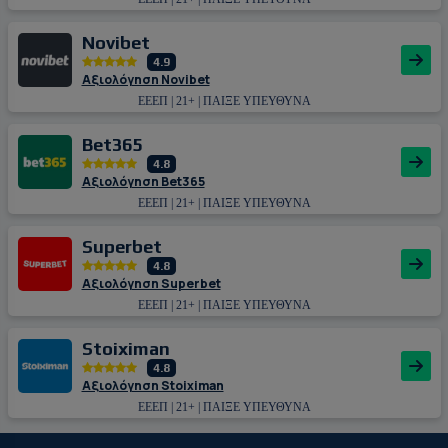
Novibet
4.9
Αξιολόγηση Novibet
ΕΕΕΠ | 21+ | ΠΑΙΞΕ ΥΠΕΥΘΥΝΑ
Bet365
4.8
Αξιολόγηση Bet365
ΕΕΕΠ | 21+ | ΠΑΙΞΕ ΥΠΕΥΘΥΝΑ
Superbet
4.8
Αξιολόγηση Superbet
ΕΕΕΠ | 21+ | ΠΑΙΞΕ ΥΠΕΥΘΥΝΑ
Stoiximan
4.8
Αξιολόγηση Stoiximan
ΕΕΕΠ | 21+ | ΠΑΙΞΕ ΥΠΕΥΘΥΝΑ