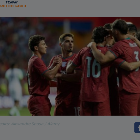
ΤΣΑΡΛΥ
ΘΛΗΤΙΚΟΓΡΑΦΟΣ
edits: Alexandre Sousa / Alamy