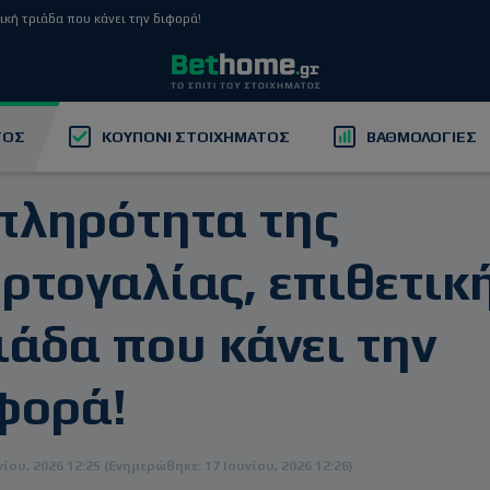
ική τριάδα που κάνει την διφορά!
ΤΟΣ
ΚΟΥΠΟΝΙ ΣΤΟΙΧΗΜΑΤΟΣ
ΒΑΘΜΟΛΟΓΙΕΣ
πληρότητα της
ρτογαλίας, επιθετικ
ιάδα που κάνει την
φορά!
νίου, 2026 12:25 (Ενημερώθηκε: 17 Ιουνίου, 2026 12:26)