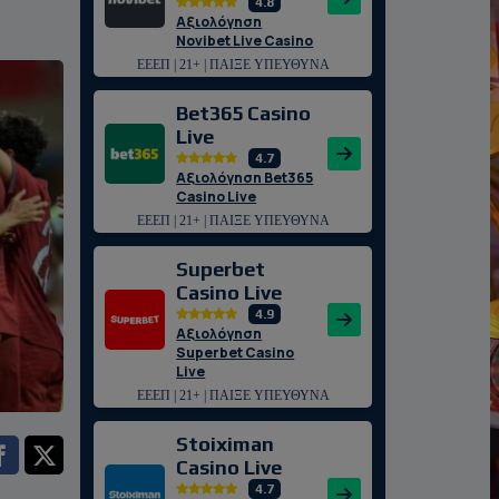
4.8
Αξιολόγηση
Novibet Live Casino
ΕΕΕΠ | 21+ | ΠΑΙΞΕ ΥΠΕΥΘΥΝΑ
Bet365 Casino
Live
4.7
Αξιολόγηση Bet365
Casino Live
ΕΕΕΠ | 21+ | ΠΑΙΞΕ ΥΠΕΥΘΥΝΑ
Superbet
Casino Live
4.9
Αξιολόγηση
Superbet Casino
Live
ΕΕΕΠ | 21+ | ΠΑΙΞΕ ΥΠΕΥΘΥΝΑ
Stoiximan
Facebook share link
Twitter share link
Casino Live
4.7