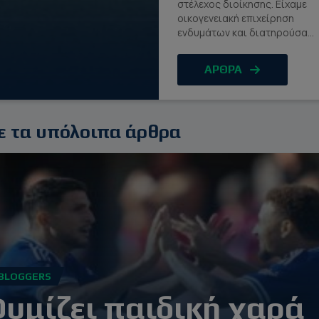
στέλεχος διοίκησης. Είχαμε
οικογενειακή επιχείρηση
ενδυμάτων και διατηρούσα
πρακτορείο ΟΠΑΠ και ΟΔΙΕ.
ΑΡΘΡΑ
ε τα υπόλοιπα άρθρα
BLOGGERS
Θυμίζει παιδική χαρά