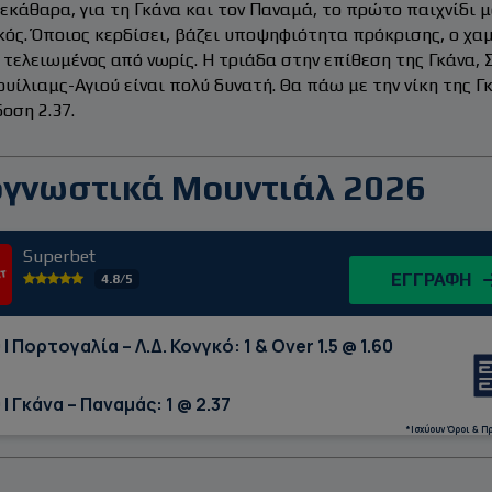
εκάθαρα, για τη Γκάνα και τον Παναμά, το πρώτο παιχνίδι μ
κός. Όποιος κερδίσει, βάζει υποψηφιότητα πρόκρισης, ο χα
 τελειωμένος από νωρίς. H τριάδα στην επίθεση της Γκάνα, 
Γουίλιαμς-Αγιού είναι πολύ δυνατή. Θα πάω με την νίκη της Γ
οση 2.37.
γνωστικά Μουντιάλ 2026
Superbet
ΕΓΓΡΑΦΗ
4.8/5
 | Πορτογαλία – Λ.Δ. Κονγκό: 1 & Over 1.5 @ 1.60
 | Γκάνα – Παναμάς: 1 @ 2.37
*Ισχύουν Όροι & Π