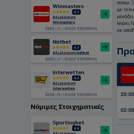
πίσω. Ξ
Winmasters
με τελι
4.7
μοιάζει
Αξιολόγηση
Winmasters
Ινιάκι 
ΕΕΕΠ | 21+ | ΠΑΙΞΕ ΥΠΕΥΘΥΝΑ
σε απόδ
Netbet
4.7
Προ
Αξιολόγηση Netbet
ΕΕΕΠ | 21+ | ΠΑΙΞΕ ΥΠΕΥΘΥΝΑ
Interwetten
4.2
Αξιολόγηση
Interwetten
20:00
ΕΕΕΠ | 21+ | ΠΑΙΞΕ ΥΠΕΥΘΥΝΑ
Νόμιμες Στοιχηματικές
02:00
Sportingbet
4.4
Αξιολόγηση