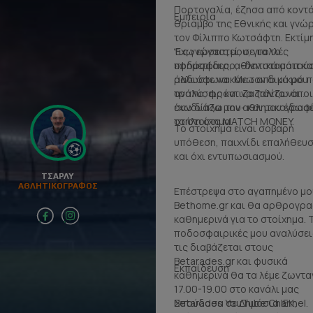
Πορτογαλία, έζησα από κοντά
Εμπειρία
θρίαμβο της Εθνικής και γνώ
τον Φίλιππο Κωτσάφτη. Εκτίμ
τις γνώσεις μου, για το
Έχω εργαστεί, σε πολλές
ποδόσφαιρο, -δεν σταματού
εφημερίδες, αθλητικά σάιτ κα
άλλωστε να κάνω από μικρό π
ραδιόφωνα. Με τον δικό μου
αναλύσεις και να ζαλίζω όπο
τρόπο, φρόντιζα πάντα να
έχω δίπλα μου- και μου έδωσ
συνδυάζω την αθλητικογραφί
στήλη στο ΜATCH MONEY.
το στοίχημα.
Το στοίχημα είναι σοβαρή
υπόθεση, παιχνίδι επαλήθευ
και όχι εντυπωσιασμού.
ΤΣΑΡΛΥ
ΑΘΛΗΤΙΚΟΓΡΑΦΟΣ
Επέστρεψα στο αγαπημένο μο
Bethome.gr και θα αρθρογρ
facebook social link
instagram social link
καθημερινά για το στοίχημα. 
ποδοσφαιρικές μου αναλύσει
τις διαβάζεται στους
Betarades.gr και φυσικά
Εκπαίδευση
καθημερινά θα τα λέμε ζωντα
17.00-19.00 στο κανάλι μας
Betarades YouTube Channel.
Σπούδασα σε Δημόσια ΙΕΚ,