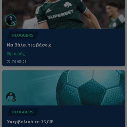
BLOGGERS
Να βάλει τις βάσεις
Φρουρός
ΤΕ 05/08
BLOGGERS
Υπερβολικό το 15,00!