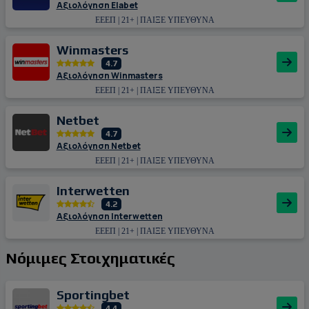
Αξιολόγηση Εlabet
ΕΕΕΠ | 21+ | ΠΑΙΞΕ ΥΠΕΥΘΥΝΑ
Winmasters
4.7
Αξιολόγηση Winmasters
ΕΕΕΠ | 21+ | ΠΑΙΞΕ ΥΠΕΥΘΥΝΑ
Netbet
4.7
Αξιολόγηση Netbet
ΕΕΕΠ | 21+ | ΠΑΙΞΕ ΥΠΕΥΘΥΝΑ
Interwetten
4.2
Αξιολόγηση Interwetten
ΕΕΕΠ | 21+ | ΠΑΙΞΕ ΥΠΕΥΘΥΝΑ
Νόμιμες Στοιχηματικές
Sportingbet
4.4