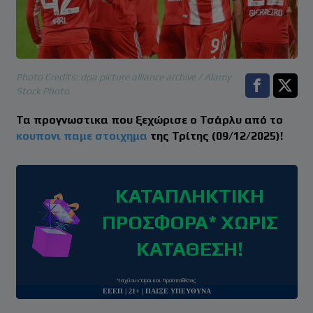
Photo Credits: dpa picture alliance archive / Alamy
Stock Photo
Facebook s
Twitt
Τα προγνωστικα που ξεχώρισε ο Τσάρλυ από το
κουπονι παμε στοιχημα
της Τρίτης (09/12/2025)!
ΚΑΤΑΠΛΗΚΤΙΚΗ
ΠΡΟΣΦΟΡΑ* ΧΩΡΙΣ
ΚΑΤΑΘΕΣΗ!
*Ισχύουν Όροι και Προϋποθέσεις
ΕΕΕΠ | 21+ | ΠΑΙΞΕ ΥΠΕΥΘΥΝΑ