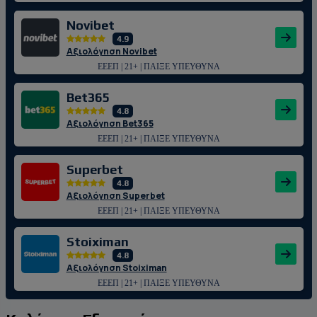
Novibet
4.9
Αξιολόγηση Novibet
ΕΕΕΠ | 21+ | ΠΑΙΞΕ ΥΠΕΥΘΥΝΑ
Bet365
4.8
Αξιολόγηση Bet365
ΕΕΕΠ | 21+ | ΠΑΙΞΕ ΥΠΕΥΘΥΝΑ
Superbet
4.8
Αξιολόγηση Superbet
ΕΕΕΠ | 21+ | ΠΑΙΞΕ ΥΠΕΥΘΥΝΑ
Stoiximan
4.8
Αξιολόγηση Stoiximan
ΕΕΕΠ | 21+ | ΠΑΙΞΕ ΥΠΕΥΘΥΝΑ