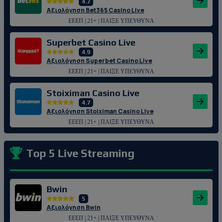
4.7
Αξιολόγηση Bet365 Casino Live
ΕΕΕΠ | 21+ | ΠΑΙΞΕ ΥΠΕΥΘΥΝΑ
Superbet Casino Live
4.9
Αξιολόγηση Superbet Casino Live
ΕΕΕΠ | 21+ | ΠΑΙΞΕ ΥΠΕΥΘΥΝΑ
Stoiximan Casino Live
4.7
Αξιολόγηση Stoiximan Casino Live
ΕΕΕΠ | 21+ | ΠΑΙΞΕ ΥΠΕΥΘΥΝΑ
Top 5 Live Streaming
Bwin
5
Αξιολόγηση Bwin
ΕΕΕΠ | 21+ | ΠΑΙΞΕ ΥΠΕΥΘΥΝΑ