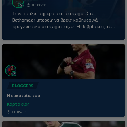
ΠΕ 06/08
Τι να παίξω σήμερα στο στοίχημα; Στο
Bethome.gr μπορείς να βρεις καθημερινά
προγνωστικά στοιχήματος. ✅ Εδώ βρίσκεις το
δυνατό σημείο της ημέρας 🏀 Εδώ βρίσκεις
προτάσεις μπάσκετ 🎾 Εδώ βρίσκεις προτάσεις
τένις 📊 Εδώ βρίσκεις όλες τις προτάσεις της
ημέρας ✍️ Εδώ βρίσκεις τα προγνωστικά όλων
των bloggers Η στήλη με τα προγνωστικά του
Bethome.gr ανανεώνεται καθημερινά.
BLOGGERS
Η ευκαιρία του
Καρτάκιας
ΤΕ 05/08