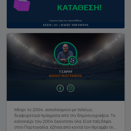
ΚΑΤΑΘΕΣΗ!
*Ισχύουν Όροι και Προϋποθέσεις
ΕΕΕΠ | 21+ | ΠΑΙΞΕ ΥΠΕΥΘΥΝΑ
ΤΣΑΡΛΥ
ΑΘΛΗΤΙΚΟΓΡΑΦΟΣ
facebook social link
instagram social link
Μέχρι το 2004, ασχολούμουν με τελείως
διαφορετικά πράγματα από την δημοσιογραφία. Το
καλοκαίρι του 2004 ξεκίνησαν όλα. Είχα ταξιδέψει
στην Πορτογαλία, έζησα από κοντά τον θρίαμβο της