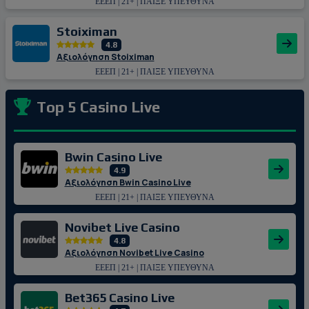
ΕΕΕΠ | 21+ | ΠΑΙΞΕ ΥΠΕΥΘΥΝΑ
Stoiximan
4.8
Αξιολόγηση Stoiximan
ΕΕΕΠ | 21+ | ΠΑΙΞΕ ΥΠΕΥΘΥΝΑ
Top 5 Casino Live
Bwin Casino Live
4.9
Αξιολόγηση Bwin Casino Live
ΕΕΕΠ | 21+ | ΠΑΙΞΕ ΥΠΕΥΘΥΝΑ
Novibet Live Casino
4.8
Αξιολόγηση Novibet Live Casino
ΕΕΕΠ | 21+ | ΠΑΙΞΕ ΥΠΕΥΘΥΝΑ
Bet365 Casino Live