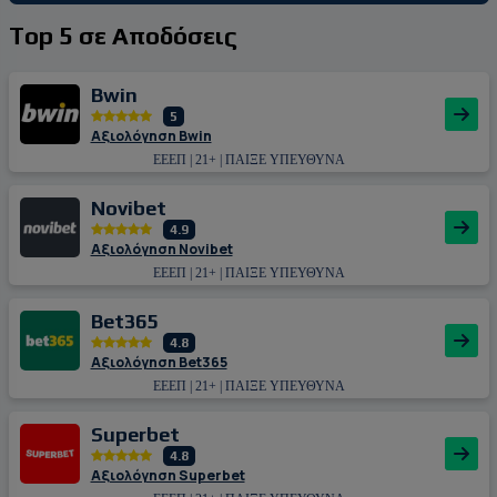
Top 5 σε Αποδόσεις
Bwin
5
Αξιολόγηση Bwin
ΕΕΕΠ | 21+ | ΠΑΙΞΕ ΥΠΕΥΘΥΝΑ
Novibet
4.9
Αξιολόγηση Novibet
ΕΕΕΠ | 21+ | ΠΑΙΞΕ ΥΠΕΥΘΥΝΑ
Bet365
4.8
Αξιολόγηση Bet365
ΕΕΕΠ | 21+ | ΠΑΙΞΕ ΥΠΕΥΘΥΝΑ
Superbet
4.8
Αξιολόγηση Superbet