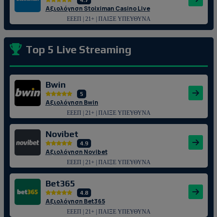
Αξιολόγηση Stoiximan Casino Live
ΕΕΕΠ | 21+ | ΠΑΙΞΕ ΥΠΕΥΘΥΝΑ
Top 5 Live Streaming
Bwin
5
Αξιολόγηση Bwin
ΕΕΕΠ | 21+ | ΠΑΙΞΕ ΥΠΕΥΘΥΝΑ
Novibet
4.9
Αξιολόγηση Novibet
ΕΕΕΠ | 21+ | ΠΑΙΞΕ ΥΠΕΥΘΥΝΑ
Bet365
4.8
Αξιολόγηση Bet365
ΕΕΕΠ | 21+ | ΠΑΙΞΕ ΥΠΕΥΘΥΝΑ