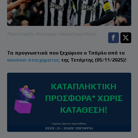
Photo Credits: PA Images / Alamy Stock Photo
Facebook s
Twitt
Τα προγνωστικά που ξεχώρισε ο Τσάρλυ από το
κουπονι στοιχηματος
της Τετάρτης (05/11/2025)!
ΚΑΤΑΠΛΗΚΤΙΚΗ
ΠΡΟΣΦΟΡΑ* ΧΩΡΙΣ
ΚΑΤΑΘΕΣΗ!
*Ισχύουν Όροι και Προϋποθέσεις
ΕΕΕΠ | 21+ | ΠΑΙΞΕ ΥΠΕΥΘΥΝΑ