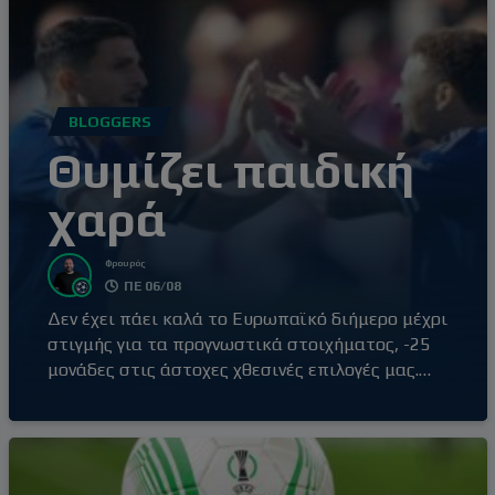
BLOGGERS
Θυμίζει παιδική
χαρά
Φρουρός
ΠΕ 06/08
Δεν έχει πάει καλά το Ευρωπαϊκό διήμερο μέχρι
στιγμής για τα προγνωστικά στοιχήματος, -25
μονάδες στις άστοχες χθεσινές επιλογές μας.
Μετά τη λήξη του αγώνα ΠΑΟΚ – Άντερλεχτ,
ανταμώνουμε μέσα απ’ το Betarades.gr στο
Γιουτούμπι για post game εκπομπή. Ρίγα – Γκιορ
Πολύ ανοιχτές οι αναμετρήσεις της Ρίγα, γράφει