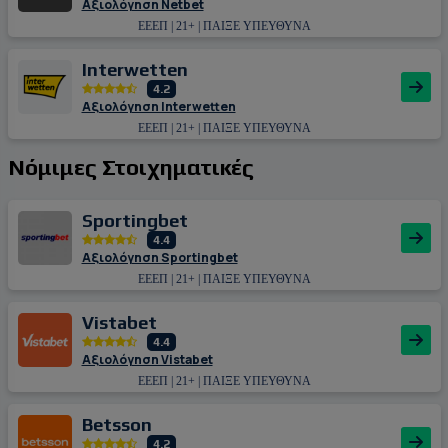
Αξιολόγηση Netbet
ΕΕΕΠ | 21+ | ΠΑΙΞΕ ΥΠΕΥΘΥΝΑ
Interwetten
4.2
Αξιολόγηση Interwetten
ΕΕΕΠ | 21+ | ΠΑΙΞΕ ΥΠΕΥΘΥΝΑ
Νόμιμες Στοιχηματικές
Sportingbet
4.4
Αξιολόγηση Sportingbet
ΕΕΕΠ | 21+ | ΠΑΙΞΕ ΥΠΕΥΘΥΝΑ
Vistabet
4.4
Αξιολόγηση Vistabet
ΕΕΕΠ | 21+ | ΠΑΙΞΕ ΥΠΕΥΘΥΝΑ
Betsson
4.2