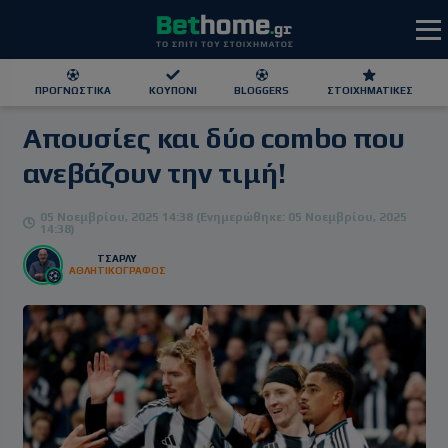
ΠΡΟΓΝΩΣΤΙΚΆ
ΚΟΥΠΌΝΙ
BLOGGERS
ΣΤΟΙΧΗΜΑΤΙΚΕΣ
Απουσίες και δύο combo που
ΕΕΕΠ | 21+ | ΠΑΙΞΕ ΥΠΕΥΘΥΝΑ
ανεβάζουν την τιμή!
05 Νοεμβρίου, 2025 14:38 (Ενημερώθηκε: 05 Νοεμβρίου, 2025
14:38)
ΤΣΑΡΛΥ
ΑΘΛΗΤΙΚΟΓΡΑΦΟΣ