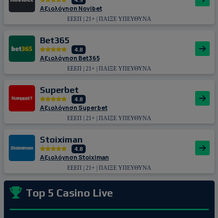
Αξιολόγηση Novibet
ΕΕΕΠ | 21+ | ΠΑΙΞΕ ΥΠΕΥΘΥΝΑ
Bet365
4.8
Αξιολόγηση Bet365
ΕΕΕΠ | 21+ | ΠΑΙΞΕ ΥΠΕΥΘΥΝΑ
Superbet
4.8
Αξιολόγηση Superbet
ΕΕΕΠ | 21+ | ΠΑΙΞΕ ΥΠΕΥΘΥΝΑ
Stoiximan
4.8
Αξιολόγηση Stoiximan
ΕΕΕΠ | 21+ | ΠΑΙΞΕ ΥΠΕΥΘΥΝΑ
Top 5 Casino Live