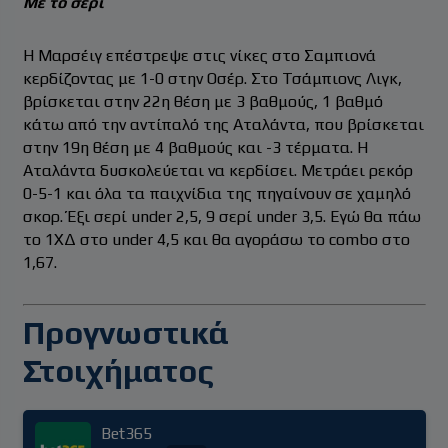
Με το σερί
Η Μαρσέιγ επέστρεψε στις νίκες στο Σαμπιονά
κερδίζοντας με 1-0 στην Οσέρ. Στο Τσάμπιονς Λιγκ,
βρίσκεται στην 22η θέση με 3 βαθμούς, 1 βαθμό
κάτω από την αντίπαλό της Αταλάντα, που βρίσκεται
στην 19η θέση με 4 βαθμούς και -3 τέρματα. Η
Αταλάντα δυσκολεύεται να κερδίσει. Μετράει ρεκόρ
0-5-1 και όλα τα παιχνίδια της πηγαίνουν σε χαμηλό
σκορ. Έξι σερί under 2,5, 9 σερί under 3,5. Εγώ θα πάω
το 1ΧΔ στο under 4,5 και θα αγοράσω το combo στο
1,67.
Προγνωστικά
Στοιχήματος
Bet365