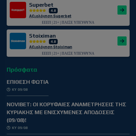
Superbet
4.8
Αξιολόγηση Superbet
ΕΕΕΠ | 21+ | ΠΑΙΞΕ ΥΠΕΥΘΥΝΑ
Stoiximan
4.8
Αξιολόγηση Stoiximan
ΕΕΕΠ | 21+ | ΠΑΙΞΕ ΥΠΕΥΘΥΝΑ
Πρόσφατα
ΕΠΙΘΕΣΗ ΦΩΤΙΑ
ΚΥ 09/08
NOVIBET: OΙ ΚΟΡΥΦΑΙΕΣ ΑΝΑΜΕΤΡΗΣΕΙΣ ΤΗΣ
ΚΥΡΙΑΚΗΣ ΜΕ ΕΝΙΣΧΥΜΕΝΕΣ ΑΠΟΔΟΣΕΙΣ
(09/08)!
ΚΥ 09/08