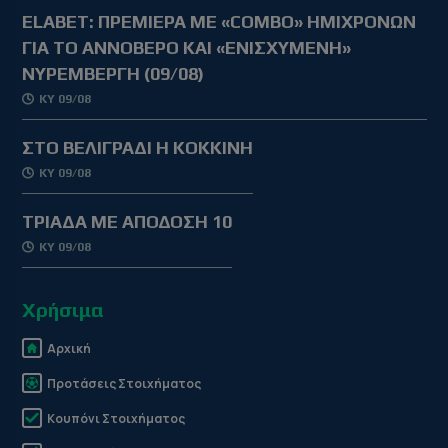
ELABET: ΠΡΕΜΙΕΡΑ ΜΕ «COMBO» ΗΜΙΧΡΟΝΩΝ
ΓΙΑ ΤΟ ΑΝΝΟΒΕΡΟ ΚΑΙ «ΕΝΙΣΧΥΜΕΝΗ»
ΝΥΡΕΜΒΕΡΓΗ (09/08)
ΚΥ 09/08
ΣΤΟ ΒΕΛΙΓΡΑΔΙ Η ΚΟΚΚΙΝΗ
ΚΥ 09/08
ΤΡΙΑΔΑ ΜΕ ΑΠΟΔΟΣΗ 10
ΚΥ 09/08
Χρήσιμα
Αρχική
Προτάσεις Στοιχήματος
Κουπόνι Στοιχήματος