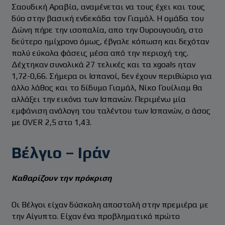
Σαουδική Αραβία, αναμένεται να τους έχει και τους
δύο στην βασική ενδεκάδα τον Γιαμάλ. Η ομάδα του
Δώνη πήρε την ισοπαλία, απο την Ουρουγουάη, στο
δεύτερο ημίχρονο όμως, έβγαλε κόπωση και δεχόταν
πολύ εύκολα φάσεις μέσα από την περιοχή της.
Δέχτηκαν συνολικά 27 τελικές και τα xgoals ηταν
1,72-0,66. Σήμερα οι Ισπανοί, δεν έχουν περιθώριο για
άλλο λάθος και το δίδυμο Γιαμάλ, Νίκο Γουίλιαμ θα
αλλάξει την εικόνα των Ισπανών. Περιμένω μία
εμφάνιση ανάλογη του ταλέντου των Ισπανών, ο άσος
με OVER 2,5 στο 1,43.
Βέλγιο – Ιράν
Καθαρίζουν την πρόκριση
Οι Βέλγοι είχαν δύσκολη αποστολή στην πρεμιέρα με
την Αίγυπτο. Είχαν ένα προβληματικό πρώτο