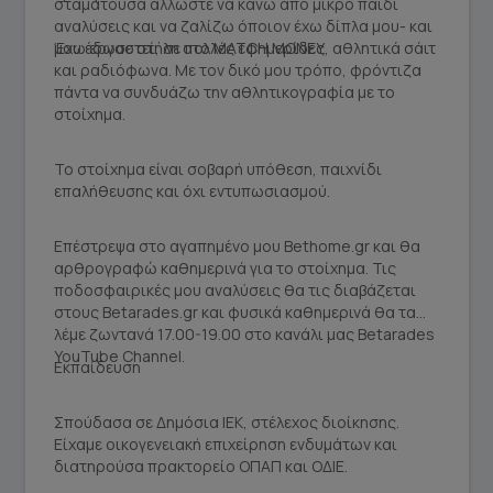
σταματούσα άλλωστε να κάνω από μικρό παιδί
αναλύσεις και να ζαλίζω όποιον έχω δίπλα μου- και
μου έδωσε στήλη στο ΜATCH MONEY.
Έχω εργαστεί, σε πολλές εφημερίδες, αθλητικά σάιτ
και ραδιόφωνα. Με τον δικό μου τρόπο, φρόντιζα
πάντα να συνδυάζω την αθλητικογραφία με το
στοίχημα.
Το στοίχημα είναι σοβαρή υπόθεση, παιχνίδι
επαλήθευσης και όχι εντυπωσιασμού.
Επέστρεψα στο αγαπημένο μου Bethome.gr και θα
αρθρογραφώ καθημερινά για το στοίχημα. Τις
ποδοσφαιρικές μου αναλύσεις θα τις διαβάζεται
στους Betarades.gr και φυσικά καθημερινά θα τα
λέμε ζωντανά 17.00-19.00 στο κανάλι μας Betarades
YouTube Channel.
Εκπαίδευση
Σπούδασα σε Δημόσια ΙΕΚ, στέλεχος διοίκησης.
Είχαμε οικογενειακή επιχείρηση ενδυμάτων και
διατηρούσα πρακτορείο ΟΠΑΠ και ΟΔΙΕ.