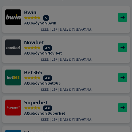
Bwin
5
Αξιολόγηση Bwin
ΕΕΕΠ | 21+ | ΠΑΙΞΕ ΥΠΕΥΘΥΝΑ
Novibet
4.9
Αξιολόγηση Novibet
ΕΕΕΠ | 21+ | ΠΑΙΞΕ ΥΠΕΥΘΥΝΑ
Bet365
4.8
Αξιολόγηση Bet365
ΕΕΕΠ | 21+ | ΠΑΙΞΕ ΥΠΕΥΘΥΝΑ
Superbet
4.8
Αξιολόγηση Superbet
ΕΕΕΠ | 21+ | ΠΑΙΞΕ ΥΠΕΥΘΥΝΑ