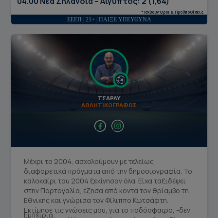
04.00 Νέα Ζηλανδία – Αίγυπτος: 2 (1,64)
*Ισχύουν Όροι & Προϋποθέσεις
ΕΕΕΠ | 21+ | ΠΑΙΞΕ ΥΠΕΥΘΥΝΑ
ΤΣΑΡΛΥ
ΑΘΛΗΤΙΚΟΓΡΑΦΟΣ
facebook social link
instagram social link
Μέχρι το 2004, ασχολούμουν με τελείως
διαφορετικά πράγματα από την δημοσιογραφία. Το
καλοκαίρι του 2004 ξεκίνησαν όλα. Είχα ταξιδέψει
στην Πορτογαλία, έζησα από κοντά τον θρίαμβο της
Εθνικής και γνώρισα τον Φίλιππο Κωτσάφτη.
Εκτίμησε τις γνώσεις μου, για το ποδόσφαιρο, -δεν
Εμπειρία