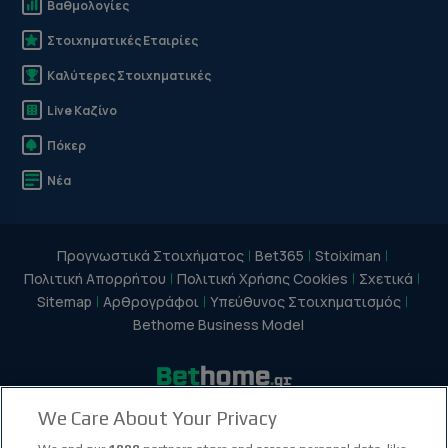
Βαθμολογίες
Στοιχηματικές Εταιρίες
Καλύτερες Στοιχηματικές
Live Καζίνο
Πόκερ
Νέα
Προγνωστικά Στοιχήματος
Bet365
Stoiximan
Πολιτική Απορρήτου
Πολιτική Χρήσης Cookies
Σχετικά
Sitemap
Αρθρογράφοι
Υπεύθυνος Στοιχηματισμός
Bethome Business Model
We Care About Your Privacy
facebook social link
instagram social link
youtube social link
tiktok social link
twitter social link
discord social link