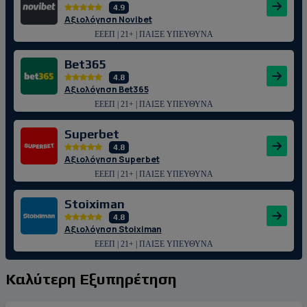
4.9
Αξιολόγηση Novibet
ΕΕΕΠ | 21+ | ΠΑΙΞΕ ΥΠΕΥΘΥΝΑ
Bet365
4.8
Αξιολόγηση Bet365
ΕΕΕΠ | 21+ | ΠΑΙΞΕ ΥΠΕΥΘΥΝΑ
Superbet
4.8
Αξιολόγηση Superbet
ΕΕΕΠ | 21+ | ΠΑΙΞΕ ΥΠΕΥΘΥΝΑ
Stoiximan
4.8
Αξιολόγηση Stoiximan
ΕΕΕΠ | 21+ | ΠΑΙΞΕ ΥΠΕΥΘΥΝΑ
Καλύτερη Εξυπηρέτηση