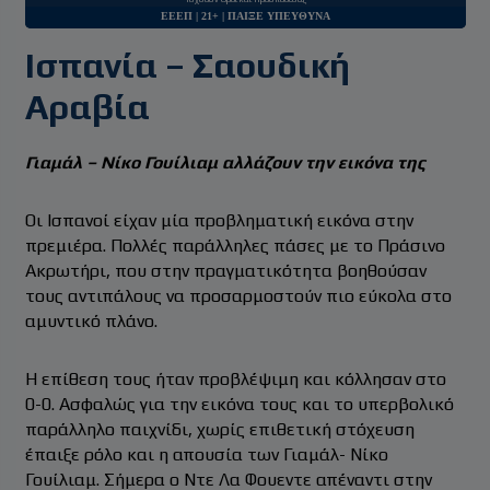
ΕΕΕΠ | 21+ | ΠΑΙΞΕ ΥΠΕΥΘΥΝΑ
Ισπανία – Σαουδική
Αραβία
Γιαμάλ – Νίκο Γουίλιαμ αλλάζουν την εικόνα της
Οι Ισπανοί είχαν μία προβληματική εικόνα στην
πρεμιέρα. Πολλές παράλληλες πάσες με το Πράσινο
Ακρωτήρι, που στην πραγματικότητα βοηθούσαν
τους αντιπάλους να προσαρμοστούν πιο εύκολα στο
αμυντικό πλάνο.
Η επίθεση τους ήταν προβλέψιμη και κόλλησαν στο
0-0. Ασφαλώς για την εικόνα τους και το υπερβολικό
παράλληλο παιχνίδι, χωρίς επιθετική στόχευση
έπαιξε ρόλο και η απουσία των Γιαμάλ- Νίκο
Γουίλιαμ. Σήμερα ο Ντε Λα Φουεντε απέναντι στην