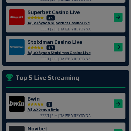
Superbet Casino Live
4.9
Αξιολόγηση Superbet Casino Live
ΕΕΕΠ | 21+ | ΠΑΙΞΕ ΥΠΕΥΘΥΝΑ
Stoiximan Casino Live
4.7
Αξιολόγηση Stoiximan Casino Live
ΕΕΕΠ | 21+ | ΠΑΙΞΕ ΥΠΕΥΘΥΝΑ
Top 5 Live Streaming
Bwin
5
Αξιολόγηση Bwin
ΕΕΕΠ | 21+ | ΠΑΙΞΕ ΥΠΕΥΘΥΝΑ
Novibet