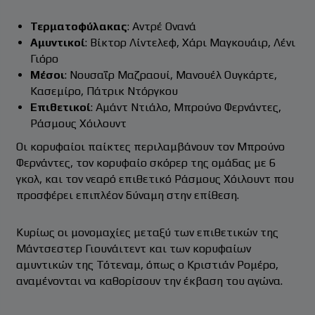
Τερματοφύλακας
: Αντρέ Ονανά
Αμυντικοί
: Βίκτορ Λίντελεφ, Χάρι Μαγκουάιρ, Λένι
Γιόρο
Μέσοι
: Νουσαΐρ Μαζραουί, Μανουέλ Ουγκάρτε,
Κασεμίρο, Πάτρικ Ντόργκου
Επιθετικοί
: Αμάντ Ντιάλο, Μπρούνο Φερνάντες,
Ράσμους Χόιλουντ
Οι κορυφαίοι παίκτες περιλαμβάνουν τον Μπρούνο
Φερνάντες, τον κορυφαίο σκόρερ της ομάδας με 6
γκολ, και τον νεαρό επιθετικό Ράσμους Χόιλουντ που
προσφέρει επιπλέον δύναμη στην επίθεση.
Κυρίως οι μονομαχίες μεταξύ των επιθετικών της
Μάντσεστερ Γιουνάιτεντ και των κορυφαίων
αμυντικών της Τότεναμ, όπως ο Κριστιάν Ρομέρο,
αναμένονται να καθορίσουν την έκβαση του αγώνα.