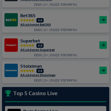
ΕΕΕΠ | 21+ | ΠΑΙΞΕ ΥΠΕΥΘΥΝΑ
Bet365
4.8
Αξιολόγηση Bet365
ΕΕΕΠ | 21+ | ΠΑΙΞΕ ΥΠΕΥΘΥΝΑ
Superbet
4.8
Αξιολόγηση Superbet
ΕΕΕΠ | 21+ | ΠΑΙΞΕ ΥΠΕΥΘΥΝΑ
Stoiximan
4.8
Αξιολόγηση Stoiximan
ΕΕΕΠ | 21+ | ΠΑΙΞΕ ΥΠΕΥΘΥΝΑ
Top 5 Casino Live