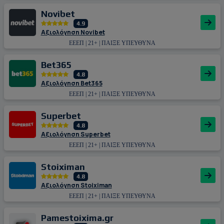
Novibet
4.9
Αξιολόγηση Novibet
ΕΕΕΠ | 21+ | ΠΑΙΞΕ ΥΠΕΥΘΥΝΑ
Bet365
4.8
Αξιολόγηση Bet365
ΕΕΕΠ | 21+ | ΠΑΙΞΕ ΥΠΕΥΘΥΝΑ
Superbet
4.8
Αξιολόγηση Superbet
ΕΕΕΠ | 21+ | ΠΑΙΞΕ ΥΠΕΥΘΥΝΑ
Stoiximan
4.8
Αξιολόγηση Stoiximan
ΕΕΕΠ | 21+ | ΠΑΙΞΕ ΥΠΕΥΘΥΝΑ
Pamestoixima.gr