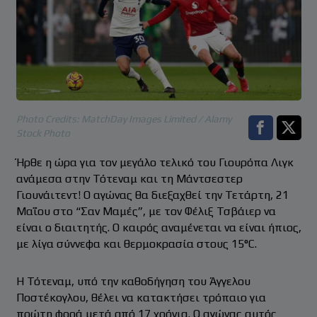
Photo Credits: MatchDay Images Limited / Alamy
Stock Photo
Facebook s
Twitt
Ήρθε η ώρα για τον μεγάλο τελικό του Γιουρόπα Λιγκ
ανάμεσα στην Τότεναμ και τη Μάντσεστερ
Γιουνάιτεντ! Ο αγώνας θα διεξαχθεί την Τετάρτη, 21
Μαΐου στο “Σαν Μαμές”, με τον Φέλιξ Τσβάιερ να
είναι ο διαιτητής. Ο καιρός αναμένεται να είναι ήπιος,
με λίγα σύννεφα και θερμοκρασία στους 15°C.
Η Τότεναμ, υπό την καθοδήγηση του Άγγελου
Ποστέκογλου, θέλει να κατακτήσει τρόπαιο για
πρώτη φορά μετά από 17 χρόνια. Ο αγώνας αυτός