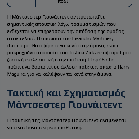
πόδι
Η Μάντσεστερ Γιουνάιτεντ αντιμετωπίζει
σημαντικές απουσίες λόγω τραυματισμών που
ενδέχεται να επηρεάσουν την απόδοση της ομάδας
στον τελικό. Η απουσία του Lisandro Martinez,
ιδιαίτερα, θα αφήσει ένα κενό στην άμυνα, ενώ η
μακροχρόνια απουσία του Joshua Zirkzee αφαιρεί μια
ζωτική εναλλακτική στην επίθεση. Η ομάδα θα
πρέπει να βασιστεί σε άλλους παίκτες, όπως ο Harry
Maguire, για να καλύψουν τα κενά στην άμυνα.
Τακτική και Σχηματισμός
Μάντσεστερ Γιουνάιτεντ
Η τακτική της Μάντσεστερ Γιουνάιτεντ αναμένεται
να είναι δυναμική και επιθετική.