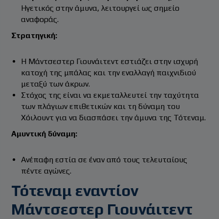
Ηγετικός στην άμυνα, λειτουργεί ως σημείο
αναφοράς.
Στρατηγική:
Η Μάντσεστερ Γιουνάιτεντ εστιάζει στην ισχυρή
κατοχή της μπάλας και την εναλλαγή παιχνιδιού
μεταξύ των άκρων.
Στόχος της είναι να εκμεταλλευτεί την ταχύτητα
των πλάγιων επιθετικών και τη δύναμη του
Χόιλουντ για να διασπάσει την άμυνα της Τότεναμ.
Αμυντική δύναμη:
Ανέπαφη εστία σε έναν από τους τελευταίους
πέντε αγώνες.
Τότεναμ εναντίον
Μάντσεστερ Γιουνάιτεντ