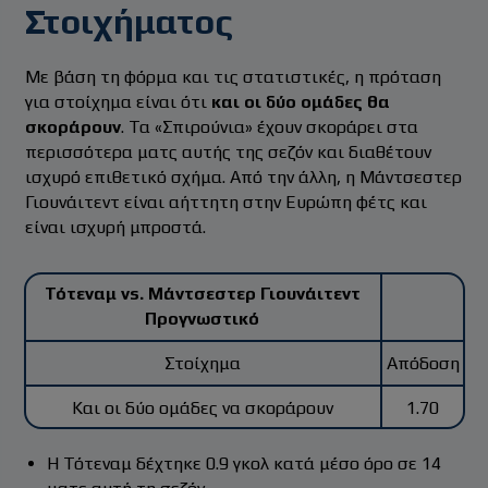
Στοιχήματος
Με βάση τη φόρμα και τις στατιστικές, η πρόταση
για στοίχημα είναι ότι
και οι δύο ομάδες θα
σκοράρουν
. Τα «Σπιρούνια» έχουν σκοράρει στα
περισσότερα ματς αυτής της σεζόν και διαθέτουν
ισχυρό επιθετικό σχήμα. Από την άλλη, η Μάντσεστερ
Γιουνάιτεντ είναι αήττητη στην Ευρώπη φέτς και
είναι ισχυρή μπροστά.
Τότεναμ vs. Μάντσεστερ Γιουνάιτεντ
Προγνωστικό
Στοίχημα
Απόδοση
Και οι δύο ομάδες να σκοράρουν
1.70
Η Τότεναμ δέχτηκε 0.9 γκολ κατά μέσο όρο σε 14