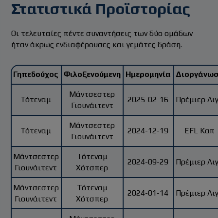
Στατιστικά Προϊστορίας
Οι τελευταίες πέντε συναντήσεις των δύο ομάδων
ήταν άκρως ενδιαφέρουσες και γεμάτες δράση.
Γηπεδούχος
Φιλοξενούμενη
Ημερομηνία
Διοργάνω
Μάντσεστερ
Τότεναμ
2025-02-16
Πρέμιερ Λι
Γιουνάιτεντ
Μάντσεστερ
Τότεναμ
2024-12-19
EFL Καπ
Γιουνάιτεντ
Μάντσεστερ
Τότεναμ
2024-09-29
Πρέμιερ Λι
Γιουνάιτεντ
Χότσπερ
Μάντσεστερ
Τότεναμ
2024-01-14
Πρέμιερ Λι
Γιουνάιτεντ
Χότσπερ