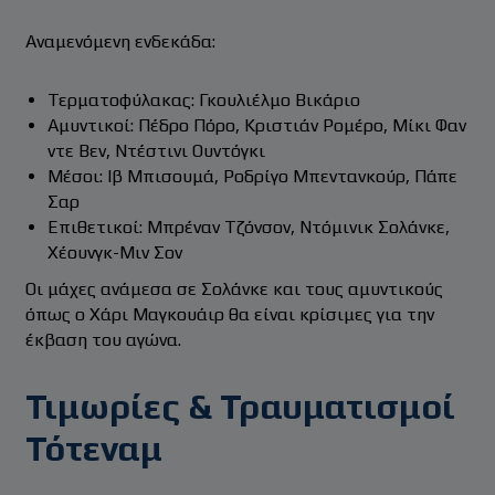
Αναμενόμενη ενδεκάδα:
Τερματοφύλακας: Γκουλιέλμο Βικάριο
Αμυντικοί: Πέδρο Πόρο, Κριστιάν Ρομέρο, Μίκι Φαν
ντε Βεν, Ντέστινι Ουντόγκι
Μέσοι: Ιβ Μπισουμά, Ροδρίγο Μπεντανκούρ, Πάπε
Σαρ
Επιθετικοί: Μπρέναν Τζόνσον, Ντόμινικ Σολάνκε,
Χέουνγκ-Μιν Σον
Οι μάχες ανάμεσα σε Σολάνκε και τους αμυντικούς
όπως ο Χάρι Μαγκουάιρ θα είναι κρίσιμες για την
έκβαση του αγώνα.
Τιμωρίες & Τραυματισμοί
Τότεναμ