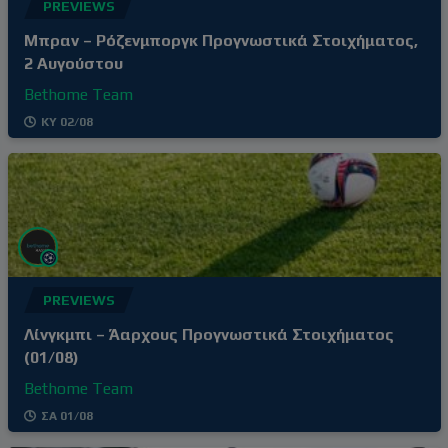
PREVIEWS
Μπραν – Ρόζενμποργκ Προγνωστικά Στοιχήματος,
2 Αυγούστου
Bethome Team
ΚΥ 02/08
PREVIEWS
Λίνγκμπι – Άαρχους Προγνωστικά Στοιχήματος
(01/08)
Bethome Team
ΣΑ 01/08