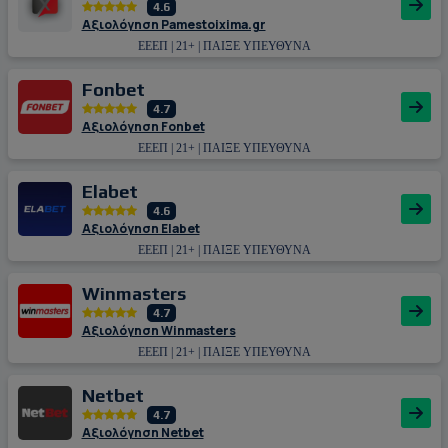
4.6
Αξιολόγηση Pamestoixima.gr
ΕΕΕΠ | 21+ | ΠΑΙΞΕ ΥΠΕΥΘΥΝΑ
Fonbet
4.7
Αξιολόγηση Fonbet
ΕΕΕΠ | 21+ | ΠΑΙΞΕ ΥΠΕΥΘΥΝΑ
Εlabet
4.6
Αξιολόγηση Εlabet
ΕΕΕΠ | 21+ | ΠΑΙΞΕ ΥΠΕΥΘΥΝΑ
Winmasters
4.7
Αξιολόγηση Winmasters
ΕΕΕΠ | 21+ | ΠΑΙΞΕ ΥΠΕΥΘΥΝΑ
Netbet
4.7
Αξιολόγηση Netbet