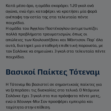
Κατά μέσο όρο, η ομάδα σκοράρει 1.20 γκολ ανά
αγώνα, ενώ έχει καταφέρει να κρατήσει μία φορά
ανέπαφη την εστία της στα τελευταία πέντε
παιχνίδια.
Η ομάδα του Άγγελου Ποστέκογλου αντιμετωπίζει
πολλά προβλήματα τραυματισμών, όπως οι
απώλειες των Κουλουσέβσκι και Μάντισον. Παρ’ όλα
αυτά, διατηρεί μια σταθερή επιθετική παρουσία, με
τον Σολάνκε να σημειώνει 3 γκολ στα τελευταία πέντε
παιχνίδια.
Βασικοί Παίκτες Τότεναμ
Η Τότεναμ θα βασιστεί σε σημαντικούς παίκτες για
να ξεπεράσει τις δυσκολίες στο τελικό. Ο Ντόμινικ
Σολάνκε έχει 3 γκολ στα πιο πρόσφατα πέντε ματς,
ενώ ο Χέουνγκ-Μιν Σον προσφέρει εμπειρία και
ταχύτητα στην επίθεση.