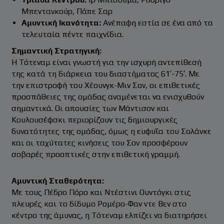
Μπεντανκούρ, Πάπε Σαρ
Αμυντική Ικανότητα:
Ανέπαφη εστία σε ένα από τα
τελευταία πέντε παιχνίδια.
Σημαντική Στρατηγική:
Η Τότεναμ είναι γνωστή για την ισχυρή αντεπίθεσή
της κατά τη διάρκεια του διαστήματος 61′-75′. Με
την επιστροφή του Χέουνγκ-Μιν Σον, οι επιθετικές
προσπάθειες της ομάδας αναμένεται να ενισχυθούν
σημαντικά. Οι απουσίες των Μάντισον και
Κουλουσέφσκι περιορίζουν τις δημιουργικές
δυνατότητες της ομάδας, όμως η ευφυΐα του Σολάνκε
και οι ταχύτατες κινήσεις του Σον προσφέρουν
σοβαρές προοπτικές στην επιθετική γραμμή.
Αμυντική Σταθερότητα:
Με τους Πέδρο Πόρο και Ντέστινι Ουντόγκι στις
πλευρές και το δίδυμο Ρομέρο-Φαν ντε Βεν στο
κέντρο της άμυνας, η Τότεναμ ελπίζει να διατηρήσει