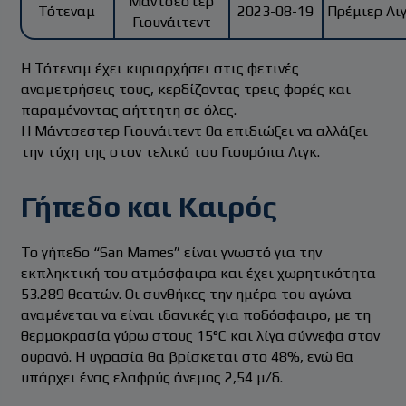
Μάντσεστερ
Τότεναμ
2023-08-19
Πρέμιερ Λι
Γιουνάιτεντ
Η Τότεναμ έχει κυριαρχήσει στις φετινές
αναμετρήσεις τους, κερδίζοντας τρεις φορές και
παραμένοντας αήττητη σε όλες.
Η Μάντσεστερ Γιουνάιτεντ θα επιδιώξει να αλλάξει
την τύχη της στον τελικό του Γιουρόπα Λιγκ.
Γήπεδο και Καιρός
Το γήπεδο “San Mames” είναι γνωστό για την
εκπληκτική του ατμόσφαιρα και έχει χωρητικότητα
53.289 θεατών. Οι συνθήκες την ημέρα του αγώνα
αναμένεται να είναι ιδανικές για ποδόσφαιρο, με τη
θερμοκρασία γύρω στους 15°C και λίγα σύννεφα στον
ουρανό. Η υγρασία θα βρίσκεται στο 48%, ενώ θα
υπάρχει ένας ελαφρύς άνεμος 2,54 μ/δ.