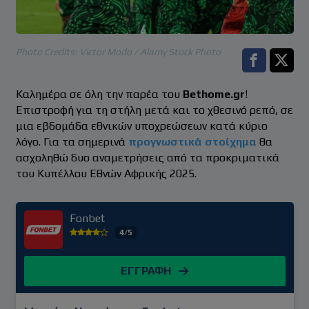
Photo Credits: Victor Modo / Alamy Stock Photo
Facebook s
Twitt
Καλημέρα σε όλη την παρέα του
Bethome.gr
!
Επιστροφή για τη στήλη μετά και το χθεσινό ρεπό, σε
μια εβδομάδα εθνικών υποχρεώσεων κατά κύριο
λόγο. Για τα σημερινά
προγνωστικά στοίχημα
θα
ασχοληθώ δυο αναμετρήσεις από τα προκριματικά
του Κυπέλλου Εθνών Αφρικής 2025.
Fonbet
4/5
ΕΓΓΡΑΦΗ