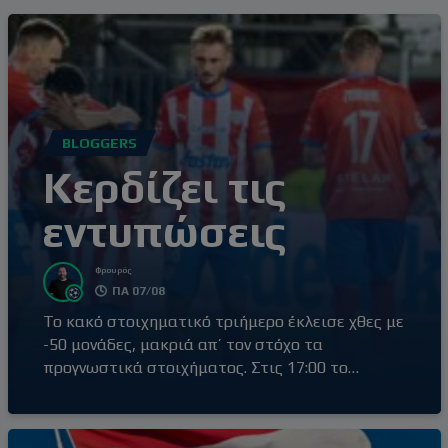
BLOGGERS
Κερδίζει τις
εντυπώσεις
Φρουρός
ΠΑ 07/08
Το κακό στοιχηματικό τριήμερο έκλεισε χθες με
-50 μονάδες, μακριά απ’ τον στόχο τα
προγνωστικά στοιχήματος. Στις 17:00 το
ραντεβού μας για την τελευταία εκπομπή
‘’Φρουρός Αλήθειας’’ γι’ αυτή την εβδομάδα.
Μπρνο – Σλόβαν Λίμπερετς Κερδίζει τις