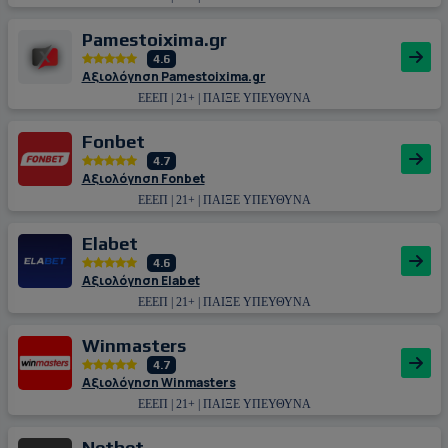
Pamestoixima.gr
4.6
Αξιολόγηση Pamestoixima.gr
ΕΕΕΠ | 21+ | ΠΑΙΞΕ ΥΠΕΥΘΥΝΑ
Fonbet
4.7
Αξιολόγηση Fonbet
ΕΕΕΠ | 21+ | ΠΑΙΞΕ ΥΠΕΥΘΥΝΑ
Εlabet
4.6
Αξιολόγηση Εlabet
ΕΕΕΠ | 21+ | ΠΑΙΞΕ ΥΠΕΥΘΥΝΑ
Winmasters
4.7
Αξιολόγηση Winmasters
ΕΕΕΠ | 21+ | ΠΑΙΞΕ ΥΠΕΥΘΥΝΑ
Netbet