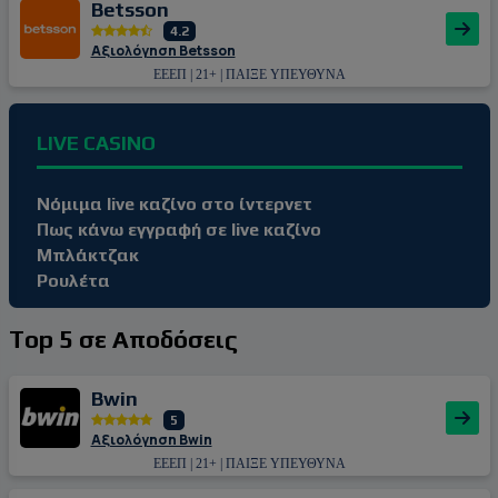
Betsson
4.2
Αξιολόγηση Betsson
ΕΕΕΠ | 21+ | ΠΑΙΞΕ ΥΠΕΥΘΥΝΑ
LIVE CASINO
Νόμιμα live καζίνο στο ίντερνετ
Πως κάνω εγγραφή σε live καζίνο
Μπλάκτζακ
Ρουλέτα
Top 5 σε Αποδόσεις
Bwin
5
Αξιολόγηση Bwin
ΕΕΕΠ | 21+ | ΠΑΙΞΕ ΥΠΕΥΘΥΝΑ