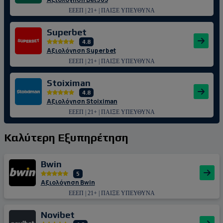
ΕΕΕΠ | 21+ | ΠΑΙΞΕ ΥΠΕΥΘΥΝΑ
Superbet
4.8
Αξιολόγηση Superbet
ΕΕΕΠ | 21+ | ΠΑΙΞΕ ΥΠΕΥΘΥΝΑ
Stoiximan
4.8
Αξιολόγηση Stoiximan
ΕΕΕΠ | 21+ | ΠΑΙΞΕ ΥΠΕΥΘΥΝΑ
Καλύτερη Εξυπηρέτηση
Bwin
5
Αξιολόγηση Bwin
ΕΕΕΠ | 21+ | ΠΑΙΞΕ ΥΠΕΥΘΥΝΑ
Novibet