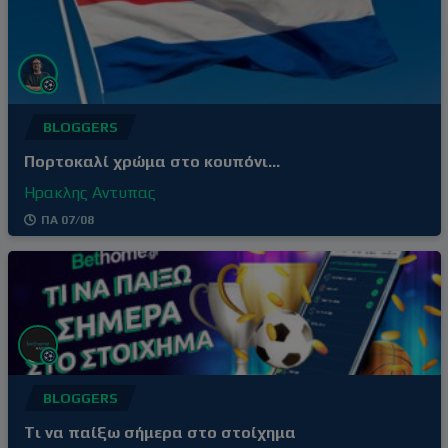
εντυπώσεις στο ξεκίνημά της η Μπρνο, νίκη
εντός με τρίμπαλο κόντρα στην Σπάρτα,
ισόπαλη με 1-1 στην έδρα
BLOGGERS
Πορτοκαλί χρώμα στο κουπόνι…
Ηρακλης Αντυπας
ΠΑ 07/08
BLOGGERS
Tι να παίξω σήμερα στο στοίχημα