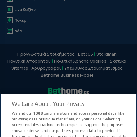
Live Καζίνο
Πόκερ
Νέα
Προγνωστικά Στοιχήματος
Bet365
Stoiximan
Πολιτική Απορρήτου
Πολιτική Χρήσης Cookies
Σχετικά
Sitemap
Αρθρογράφοι
Υπεύθυνος Στοιχηματισμός
Bethome Business Model
We Care About Your Privacy
facebook social link
instagram social link
youtube social link
tiktok social link
twitter social link
discord social link
We and our
1008
partners store and access personal data, like
browsing data or unique identifiers, on your device. Selecting I
Accept enables tracking technologies to support the purposes
21+
shown under we and our partners process data to provide. If
trackers are disabled, some content and ads you see may not be as