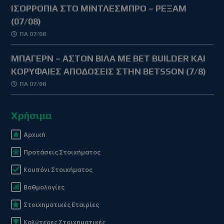
ΙΣΟΡΡΟΠΙΑ ΣΤΟ ΜΙΝΤΛΕΣΜΠΡΟ – ΡΕΞΑΜ
(07/08)
ΠΑ 07/08
ΜΠΑΓΕΡΝ – ΑΣΤΟΝ ΒΙΛΑ ΜΕ BET BUILDER ΚΑΙ
ΚΟΡΥΦΑΙΕΣ ΑΠΟΔΟΣΕΙΣ ΣΤΗΝ BETSSON (7/8)
ΠΑ 07/08
Χρήσιμα
Αρχική
Προτάσεις Στοιχήματος
Κουπόνι Στοιχήματος
Βαθμολογίες
Στοιχηματικές Εταιρίες
Καλύτερες Στοιχηματικές