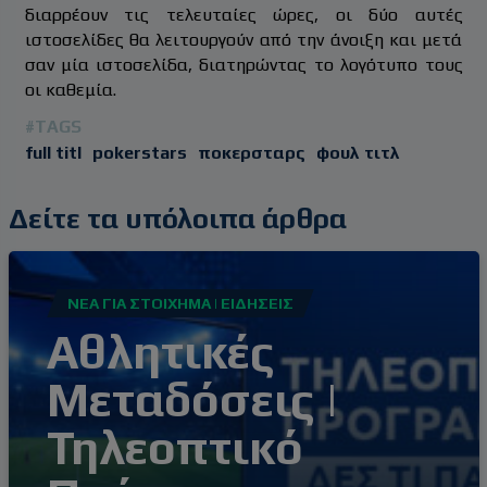
διαρρέουν τις τελευταίες ώρες, οι δύο αυτές
ιστοσελίδες θα λειτουργούν από την άνοιξη και μετά
σαν μία ιστοσελίδα, διατηρώντας το λογότυπο τους
οι καθεμία.
#TAGS
full titl
pokerstars
ποκερσταρς
φουλ τιτλ
Δείτε τα υπόλοιπα άρθρα
ΝΈΑ ΓΙΑ ΣΤΟΊΧΗΜΑ | ΕΙΔΉΣΕΙΣ
Αθλητικές
Μεταδόσεις |
Τηλεοπτικό