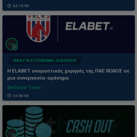
ΔΕ 10/08
ΝΈΑ ΓΙΑ ΣΤΟΊΧΗΜΑ | ΕΙΔΉΣΕΙΣ
Η ELABET ονομαστικός χορηγός της ΠΑΕ ΒΟΛΟΣ σε
μια συνεργασία-ορόσημο
Bethome Team
ΣΑ 08/08