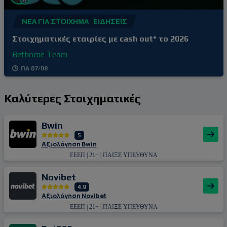
ΝΈΑ ΓΙΑ ΣΤΟΊΧΗΜΑ | ΕΙΔΉΣΕΙΣ
Στοιχηματικές εταιρίες με cash out* το 2026
Bethome Team
ΠΑ 07/08
Καλύτερες Στοιχηματικές
Bwin
5
Αξιολόγηση Bwin
ΕΕΕΠ | 21+ | ΠΑΙΞΕ ΥΠΕΥΘΥΝΑ
Novibet
4.9
Αξιολόγηση Novibet
ΕΕΕΠ | 21+ | ΠΑΙΞΕ ΥΠΕΥΘΥΝΑ