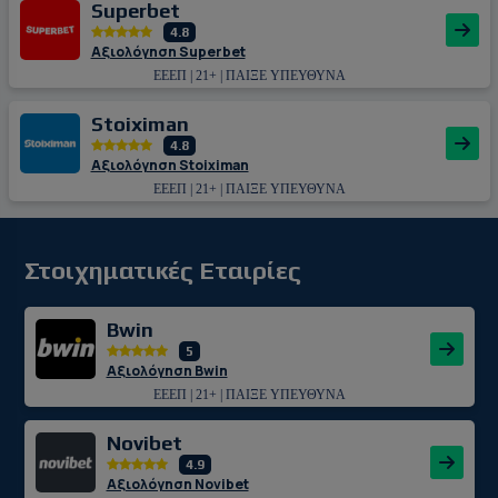
Superbet
4.8
Αξιολόγηση Superbet
ΕΕΕΠ | 21+ | ΠΑΙΞΕ ΥΠΕΥΘΥΝΑ
Stoiximan
4.8
Αξιολόγηση Stoiximan
ΕΕΕΠ | 21+ | ΠΑΙΞΕ ΥΠΕΥΘΥΝΑ
Στοιχηματικές Εταιρίες
Bwin
5
Αξιολόγηση Bwin
ΕΕΕΠ | 21+ | ΠΑΙΞΕ ΥΠΕΥΘΥΝΑ
Novibet
4.9
Αξιολόγηση Novibet