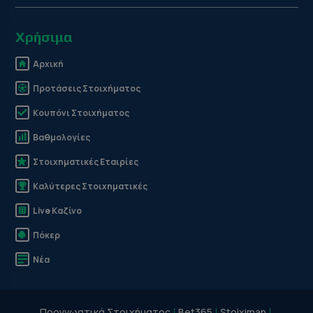
Χρήσιμα
Αρχική
Προτάσεις Στοιχήματος
Κουπόνι Στοιχήματος
Βαθμολογίες
Στοιχηματικές Εταιρίες
Καλύτερες Στοιχηματικές
Live Καζίνο
Πόκερ
Νέα
Προγνωστικά Στοιχήματος
Bet365
Stoiximan