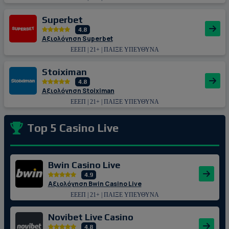
Superbet
4.8
Αξιολόγηση Superbet
ΕΕΕΠ | 21+ | ΠΑΙΞΕ ΥΠΕΥΘΥΝΑ
Stoiximan
4.8
Αξιολόγηση Stoiximan
ΕΕΕΠ | 21+ | ΠΑΙΞΕ ΥΠΕΥΘΥΝΑ
Top 5 Casino Live
Bwin Casino Live
4.9
Αξιολόγηση Bwin Casino Live
ΕΕΕΠ | 21+ | ΠΑΙΞΕ ΥΠΕΥΘΥΝΑ
Novibet Live Casino
4.8