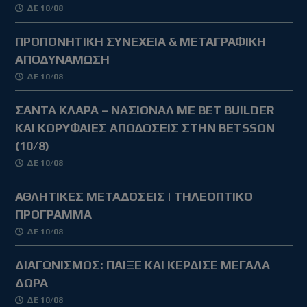
ΔΕ 10/08
ΠΡΟΠΟΝΗΤΙΚΗ ΣΥΝΕΧΕΙΑ & ΜΕΤΑΓΡΑΦΙΚΗ
ΑΠΟΔΥΝΑΜΩΣΗ
ΔΕ 10/08
ΣΑΝΤΑ ΚΛΑΡΑ – ΝΑΣΙΟΝΑΛ ΜΕ BET BUILDER
ΚΑΙ ΚΟΡΥΦΑΙΕΣ ΑΠΟΔΟΣΕΙΣ ΣΤΗΝ BETSSON
(10/8)
ΔΕ 10/08
ΑΘΛΗΤΙΚΕΣ ΜΕΤΑΔΟΣΕΙΣ | ΤΗΛΕΟΠΤΙΚΟ
ΠΡΟΓΡΑΜΜΑ
ΔΕ 10/08
ΔΙΑΓΩΝΙΣΜΟΣ: ΠΑΙΞΕ ΚΑΙ ΚΕΡΔΙΣΕ ΜΕΓΑΛΑ
ΔΩΡΑ
ΔΕ 10/08