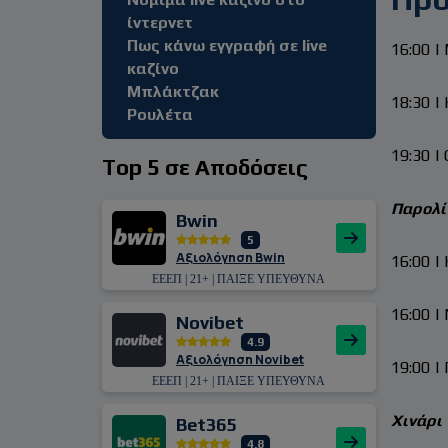
ίντερνετ
Πως κάνω εγγραφή σε live
16:00 |
καζίνο
Μπλάκτζακ
18:30 |
Ρουλέτα
19:30 
Top 5 σε Αποδόσεις
Παρολί
Bwin
5
Αξιολόγηση Bwin
16:00 |
ΕΕΕΠ | 21+ | ΠΑΙΞΕ ΥΠΕΥΘΥΝΑ
16:00 
Novibet
4.9
Αξιολόγηση Novibet
19:00 
ΕΕΕΠ | 21+ | ΠΑΙΞΕ ΥΠΕΥΘΥΝΑ
Χινάρι
Bet365
4.8