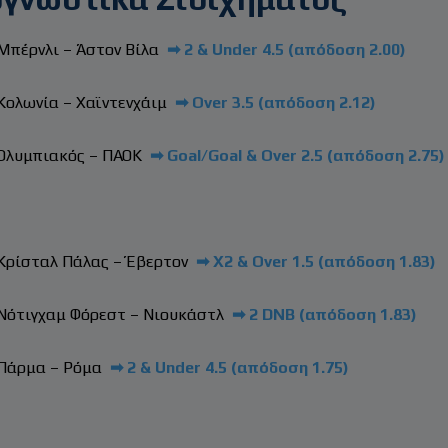
 Μπέρνλι – Άστον Βίλα
➡ 2 & Under 4.5 (απόδοση 2.00)
 Κολωνία – Χαϊντενχάιμ
➡ Over 3.5 (απόδοση 2.12)
| Ολυμπιακός – ΠΑΟΚ
➡ Goal/Goal & Over 2.5 (απόδοση 2.75)
 Κρίσταλ Πάλας – Έβερτον
➡ Χ2 & Over 1.5 (απόδοση 1.83)
| Νότιγχαμ Φόρεστ – Νιουκάστλ
➡ 2 DNB (απόδοση 1.83)
| Πάρμα – Ρόμα
➡ 2 & Under 4.5 (απόδοση 1.75)