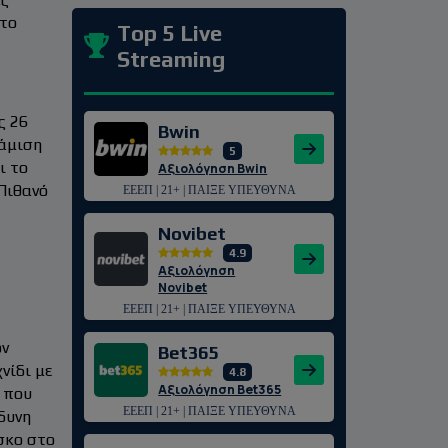
 το
Top 5 Live
Streaming
ς 26
Bwin
νάμιση
5
ι το
Αξιολόγηση Bwin
 Πιθανό
ΕΕΕΠ | 21+ | ΠΑΙΞΕ ΥΠΕΥΘΥΝΑ
Novibet
4.9
Αξιολόγηση
Novibet
ΕΕΕΠ | 21+ | ΠΑΙΞΕ ΥΠΕΥΘΥΝΑ
ον
Bet365
νίδι με
4.8
Αξιολόγηση Bet365
 που
ΕΕΕΠ | 21+ | ΠΑΙΞΕ ΥΠΕΥΘΥΝΑ
δυνη
σκο στο