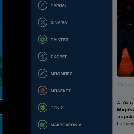
ΠΑΡΟΛΙ
ΧΙΝΑΡΙΑ
ΠΑΙΚΤΕΣ
ΣΚΟΡΕΡ
ΜΠΟΜΠΕΣ
Photo Cr
ΜΠΑΣΚΕΤ
Απόλυτο
ΤΕΝΙΣ
Μπρέν
παρολ
Cottage
ΜΑΚΡΟΧΡΟΝΙΑ