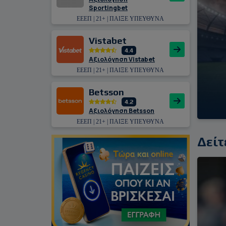
Sportingbet
ΕΕΕΠ | 21+ | ΠΑΙΞΕ ΥΠΕΥΘΥΝΑ
Vistabet
4.4
Αξιολόγηση Vistabet
ΕΕΕΠ | 21+ | ΠΑΙΞΕ ΥΠΕΥΘΥΝΑ
Betsson
4.2
Αξιολόγηση Betsson
ΕΕΕΠ | 21+ | ΠΑΙΞΕ ΥΠΕΥΘΥΝΑ
Δείτ