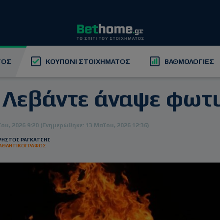
ΤΟΣ
ΚΟΥΠΟΝΙ ΣΤΟΙΧΗΜΑΤΟΣ
ΒΑΘΜΟΛΟΓΙΕΣ
 Λεβάντε άναψε φωτι
ου, 2026 9:20 (Ενημερώθηκε: 13 Μαΐου, 2026 12:36)
ΡΉΣΤΟΣ ΡΑΓΚΆΤΣΗΣ
ΑΘΛΗΤΙΚΟΓΡΑΦΟΣ