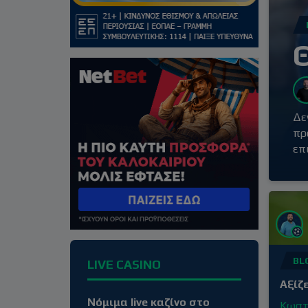
Δε
πρ
επ
αν
ga
Ρίγ
BL
LIVE CASINO
Αξίζε
Νόμιμα live καζίνο στο
Κωστ