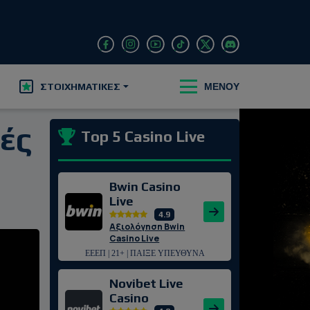
facebook social link
instagram social link
youtube social link
tiktok social link
twitter social link
discord social link
ΣΤΟΙΧΗΜΑΤΙΚΕΣ
ΜΕΝΟΥ
ές
Top 5 Casino Live
Bwin Casino
Live
4.9
Αξιολόγηση Bwin
Casino Live
ΕΕΕΠ | 21+ | ΠΑΙΞΕ ΥΠΕΥΘΥΝΑ
Novibet Live
Casino