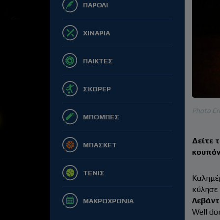
ΠΑΡΟΛΙ
ΧΙΝΑΡΙΑ
ΠΑΙΚΤΕΣ
ΣΚΟΡΕΡ
Photo Cr
ΜΠΟΜΠΕΣ
Δείτε 
ΜΠΑΣΚΕΤ
κουπόν
ΤΕΝΙΣ
Καλημέρ
κύλησε 
Λεβάντ
ΜΑΚΡΟΧΡΟΝΙΑ
Well do