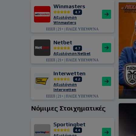
Winmasters
4.7
Αξιολόγηση
Winmasters
ΕΕΕΠ | 21+ | ΠΑΙΞΕ ΥΠΕΥΘΥΝΑ
Netbet
4.7
Αξιολόγηση Netbet
ΕΕΕΠ | 21+ | ΠΑΙΞΕ ΥΠΕΥΘΥΝΑ
Interwetten
4.2
Αξιολόγηση
Interwetten
ΕΕΕΠ | 21+ | ΠΑΙΞΕ ΥΠΕΥΘΥΝΑ
Νόμιμες Στοιχηματικές
Sportingbet
4.4
Αξιολόγηση