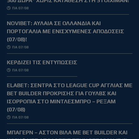
500 ΔΩΡΑ* ΧΩΡΙΣ ΚΑΤΑΘΕΣΗ ΣΤΗ STOIXIMAN!
ΠΑ 07/08
NOVIBET: ΑΥΛΑΙΑ ΣΕ ΟΛΛΑΝΔΙΑ ΚΑΙ
ΠΟΡΤΟΓΑΛΙΑ ΜΕ ΕΝΙΣΧΥΜΕΝΕΣ ΑΠΟΔΟΣΕΙΣ
(07/08)!
ΠΑ 07/08
ΚΕΡΔΙΖΕΙ ΤΙΣ ΕΝΤΥΠΩΣΕΙΣ
ΠΑ 07/08
ELABET: ΣΕΝΤΡΑ ΣΤΟ LEAGUE CUP ΑΓΓΛΙΑΣ ΜΕ
BET BUILDER ΠΡΟΚΡΙΣΗΣ ΓΙΑ ΓΟΥΛΒΣ ΚΑΙ
ΙΣΟΡΡΟΠΙΑ ΣΤΟ ΜΙΝΤΛΕΣΜΠΡΟ – ΡΕΞΑΜ
(07/08)
ΠΑ 07/08
ΜΠΑΓΕΡΝ – ΑΣΤΟΝ ΒΙΛΑ ΜΕ BET BUILDER ΚΑΙ