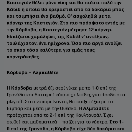
Καστεγιόν θέλει μόνο νίκη και θα πιέσει πολύ την
Κάδιθ η οποία θα κρεμαστεί από τα δοκάρια μπας
και τσιμπήσει ένα βαθμό. Θ’ ασχοληθώ με τα
κόρνερ της Καστεγιόν. Στο πιο πρόσφατο εντός με
την Κόρδοβα, η Καστεγιόν μέτρησε 12 κόρνερ.
Ελπίζω οι χαμάληδες της Κάδιθ ν’ αντέξουν,
τουλάχιστον, ένα ημίχρονο. Όσο πιο αργά ανοίξει
το σκορ τόσο καλύτερα για εμάς τους
κορνεράκηδες.
Κόρδοβα – Αλμπαθέτε
Η
Κόρδοβα
μετρά έξι σερί νίκες με το 1-0 επί της
Γρανάδα και διατηρεί κάποιες ελπίδες για είσοδο στα
play off. Στα εναπομείναντα, θα παίξει έξω με το
Έιμπαρ και μέσα με την Ουέσκα. Η
Αλμπαθέτε
προέρχεται από το 2-1 επί της Κουλτουράλ. Έχει
σωθεί και μαθηματικά – παίζει για το γόητρο.
Στο 1-
0 επί της Γρανάδα, η Κόρδοβα είχε δύο δοκάρια και