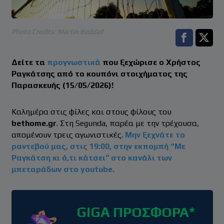
Photo Credits: Martin Beddall
Facebook s
Twitt
Δείτε τα
προγνωστικά
που ξεχώρισε ο Χρήστος
Ραγκάτσης από το κουπόνι στοιχήματος της
Παρασκευής (15/05/2026)!
Καλημέρα στις φίλες και στους φίλους του
bethome.gr
. Στη Segunda, παρέα με την τρέχουσα,
απομένουν τρεις αγωνιστικές.
Μην ξεχνάτε το
ραντεβού μας, στις 19:00, στην εκπομπή “Με
Ραγκάτση κι ό,τι κάτσει” στο κανάλι των
μπεταράδων στο youtube.
GIGA ΠΡΟΣΦΟΡΑ*