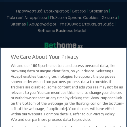
Προγνωστικά Στοιχήματος
Bet365
Stoiximan
Πολιτική Απορρήτου
Πολιτική Χρήσης Cookies
Σχετικά
Sitemap
Αρθρογράφοι
Υπεύθυνος Στοιχηματισμός
Bethome Business Model
We Care About Your Privacy
facebook social link
instagram social link
youtube social link
tiktok social link
twitter social link
discord social link
We and our
1008
partners store and access personal data, like
browsing data or unique identifiers, on your device. Selecting I
Accept enables tracking technologies to support the purposes
21+
shown under we and our partners process data to provide. If
trackers are disabled, some content and ads you see may not be as
relevant to you. You can resurface this menu to change your choices
or withdraw consent at any time by clicking the Show Purposes link
on the bottom of the webpage [or the floating icon on the bottom-
left of the webpage, if applicable]. Your choices will have effect
within our Website. For more details, refer to our Privacy Policy.
We and our partners process data to provide: