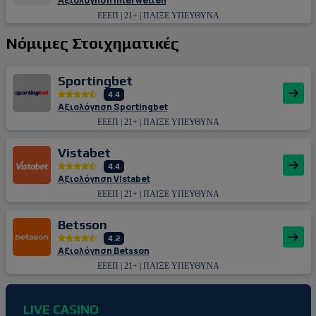
Αξιολόγηση Interwetten
ΕΕΕΠ | 21+ | ΠΑΙΞΕ ΥΠΕΥΘΥΝΑ
Νόμιμες Στοιχηματικές
Sportingbet
4.4
Αξιολόγηση Sportingbet
ΕΕΕΠ | 21+ | ΠΑΙΞΕ ΥΠΕΥΘΥΝΑ
Vistabet
4.4
Αξιολόγηση Vistabet
ΕΕΕΠ | 21+ | ΠΑΙΞΕ ΥΠΕΥΘΥΝΑ
Betsson
4.2
Αξιολόγηση Betsson
ΕΕΕΠ | 21+ | ΠΑΙΞΕ ΥΠΕΥΘΥΝΑ
LIVE CASINO