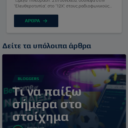
“Ωμέγα Τηλεόραση”. Στη συνέχεια, δούλεψα στην
“Ελευθεροτυπία”, στο “12Χ”, στους ραδιοφωνικούς
σταθμούς, “Ο Ήλιος των Σπορ”, “Libero 107,4”,
“Metropolis” (2η θητεία) και “Arena”. Την τελευταία
ΑΡΘΡΑ
τριετία ήμουν μέλος του “Radio Primo”. Αυτά τα λίγα
για να συστηθούμε…
Δείτε τα υπόλοιπα άρθρα
BLOGGERS
Tι να παίξω
σήμερα στο
στοίχημα
Bethome Team