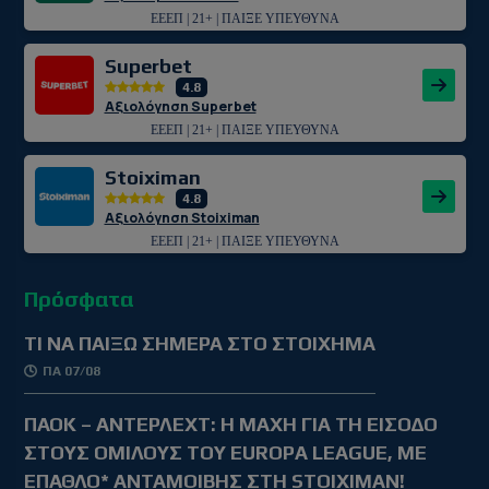
ΕΕΕΠ | 21+ | ΠΑΙΞΕ ΥΠΕΥΘΥΝΑ
Superbet
4.8
Αξιολόγηση Superbet
ΕΕΕΠ | 21+ | ΠΑΙΞΕ ΥΠΕΥΘΥΝΑ
Stoiximan
4.8
Αξιολόγηση Stoiximan
ΕΕΕΠ | 21+ | ΠΑΙΞΕ ΥΠΕΥΘΥΝΑ
Πρόσφατα
TΙ ΝΑ ΠΑΙΞΩ ΣΗΜΕΡΑ ΣΤΟ ΣΤΟΙΧΗΜΑ
ΠΑ 07/08
ΠΑΟΚ – ΑΝΤΕΡΛΕΧΤ: Η ΜΑΧΗ ΓΙΑ ΤΗ ΕΙΣΟΔΟ
ΣΤΟΥΣ ΟΜΙΛΟΥΣ ΤΟΥ EUROPA LEAGUE, ΜΕ
ΕΠΑΘΛΟ* ΑΝΤΑΜΟΙΒΗΣ ΣΤΗ STOIXIMAN!