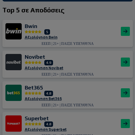
Top 5 σε Αποδόσεις
Bwin
5
Αξιολόγηση Bwin
ΕΕΕΠ | 21+ | ΠΑΙΞΕ ΥΠΕΥΘΥΝΑ
Novibet
4.9
Αξιολόγηση Novibet
ΕΕΕΠ | 21+ | ΠΑΙΞΕ ΥΠΕΥΘΥΝΑ
Bet365
4.8
Αξιολόγηση Bet365
ΕΕΕΠ | 21+ | ΠΑΙΞΕ ΥΠΕΥΘΥΝΑ
Superbet
4.8
Αξιολόγηση Superbet