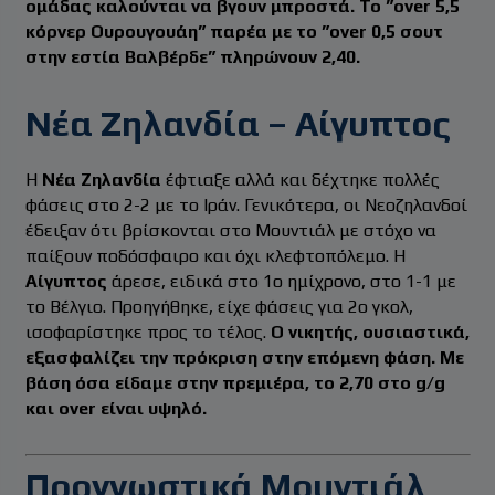
ομάδας καλούνται να βγουν μπροστά. Το ”over 5,5
κόρνερ Ουρουγουάη” παρέα με το ”over 0,5 σουτ
στην εστία Βαλβέρδε” πληρώνουν 2,40.
Νέα Ζηλανδία – Αίγυπτος
Η
Νέα Ζηλανδία
έφτιαξε αλλά και δέχτηκε πολλές
φάσεις στο 2-2 με το Ιράν. Γενικότερα, οι Νεοζηλανδοί
έδειξαν ότι βρίσκονται στο Μουντιάλ με στόχο να
παίξουν ποδόσφαιρο και όχι κλεφτοπόλεμο. Η
Αίγυπτος
άρεσε, ειδικά στο 1ο ημίχρονο, στο 1-1 με
το Βέλγιο. Προηγήθηκε, είχε φάσεις για 2ο γκολ,
ισοφαρίστηκε προς το τέλος.
Ο νικητής, ουσιαστικά,
εξασφαλίζει την πρόκριση στην επόμενη φάση. Με
βάση όσα είδαμε στην πρεμιέρα, το 2,70 στο g/g
και over είναι υψηλό.
Προγνωστικά Μουντιάλ