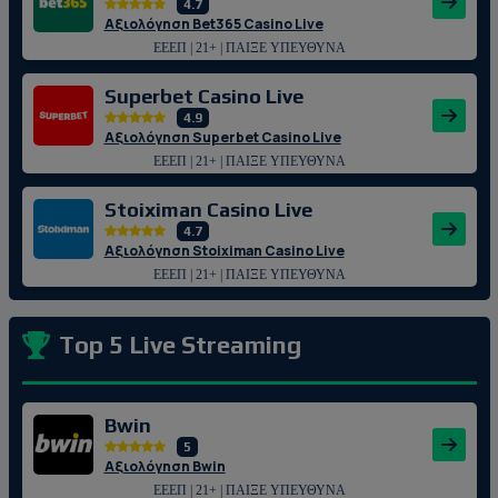
4.7
Αξιολόγηση Bet365 Casino Live
ΕΕΕΠ | 21+ | ΠΑΙΞΕ ΥΠΕΥΘΥΝΑ
Superbet Casino Live
4.9
Αξιολόγηση Superbet Casino Live
ΕΕΕΠ | 21+ | ΠΑΙΞΕ ΥΠΕΥΘΥΝΑ
Stoiximan Casino Live
4.7
Αξιολόγηση Stoiximan Casino Live
ΕΕΕΠ | 21+ | ΠΑΙΞΕ ΥΠΕΥΘΥΝΑ
Top 5 Live Streaming
Bwin
5
Αξιολόγηση Bwin
ΕΕΕΠ | 21+ | ΠΑΙΞΕ ΥΠΕΥΘΥΝΑ