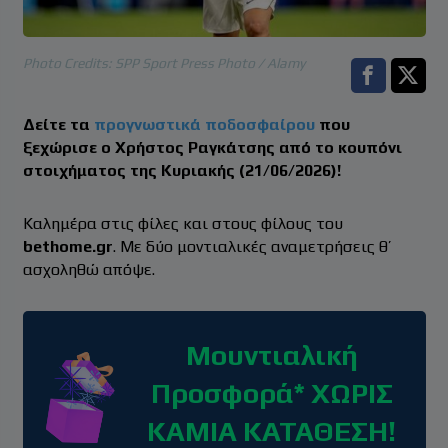
Photo Credits: SPP Sport Press Photo / Alamy
Facebook s
Twitt
Δείτε τα
προγνωστικά ποδοσφαίρου
που
ξεχώρισε ο Χρήστος Ραγκάτσης από το κουπόνι
στοιχήματος της Κυριακής (21/06/2026)!
Καλημέρα στις φίλες και στους φίλους του
bethome.gr
. Με δύο μοντιαλικές αναμετρήσεις θ’
ασχοληθώ απόψε.
Μουντιαλική
Προσφορά* ΧΩΡΙΣ
ΚΑΜΙΑ ΚΑΤΑΘΕΣΗ!