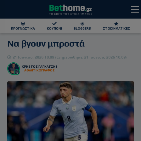
ΠΡΟΓΝΩΣΤΙΚΆ
ΚΟΥΠΌΝΙ
BLOGGERS
ΣΤΟΙΧΗΜΑΤΙΚΕΣ
Να βγουν μπροστά
ΕΕΕΠ | 21+ | ΠΑΙΞΕ ΥΠΕΥΘΥΝΑ
21 Ιουνίου, 2026 10:09 (Ενημερώθηκε: 21 Ιουνίου, 2026 10:09)
ΧΡΉΣΤΟΣ ΡΑΓΚΆΤΣΗΣ
ΑΘΛΗΤΙΚΟΓΡΑΦΟΣ