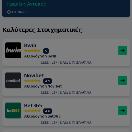
Ηρακλης Αντυπας
ΠΕ 06/08
Καλύτερες Στοιχηματικές
Bwin
5
Αξιολόγηση Bwin
ΕΕΕΠ | 21+ | ΠΑΙΞΕ ΥΠΕΥΘΥΝΑ
Novibet
4.9
Αξιολόγηση Novibet
ΕΕΕΠ | 21+ | ΠΑΙΞΕ ΥΠΕΥΘΥΝΑ
Bet365
4.8
Αξιολόγηση Bet365
ΕΕΕΠ | 21+ | ΠΑΙΞΕ ΥΠΕΥΘΥΝΑ