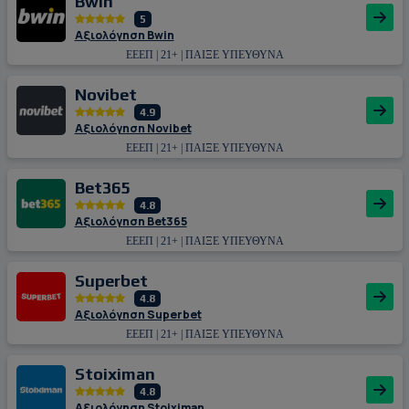
Bwin
5
Αξιολόγηση Bwin
ΕΕΕΠ | 21+ | ΠΑΙΞΕ ΥΠΕΥΘΥΝΑ
Novibet
4.9
Αξιολόγηση Novibet
ΕΕΕΠ | 21+ | ΠΑΙΞΕ ΥΠΕΥΘΥΝΑ
Bet365
4.8
Αξιολόγηση Bet365
ΕΕΕΠ | 21+ | ΠΑΙΞΕ ΥΠΕΥΘΥΝΑ
Superbet
4.8
Αξιολόγηση Superbet
ΕΕΕΠ | 21+ | ΠΑΙΞΕ ΥΠΕΥΘΥΝΑ
Stoiximan
4.8
Αξιολόγηση Stoiximan