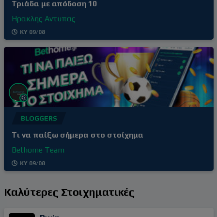
Τριάδα με απόδοση 10
Ηρακλης Αντυπας
ΚΥ 09/08
BLOGGERS
Tι να παίξω σήμερα στο στοίχημα
Bethome Team
ΚΥ 09/08
Καλύτερες Στοιχηματικές