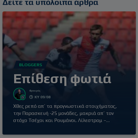
Δείτε τα υπόλοιπα άρθρα
BLOGGERS
Επίθεση φωτιά
Φρουρός
ΚΥ 09/08
Χθες ρεπό απ’ τα προγνωστικά στοιχήματος,
την Παρασκευή -25 μονάδες, μακριά απ’ τον
στόχο Τσέχοι και Ρουμάνοι. Λίλεστρομ –
Ρόζενμποργκ Τρία σερί over 2,5 για την
Λίλεστρομ και δύο σερί ήττες από τις ‘’μεγάλες’’