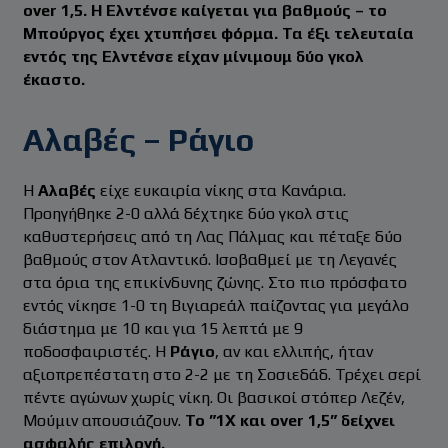
over 1,5. Η Ελντένσε καίγεται για βαθμούς – το
Μπούργος έχει χτυπήσει φόρμα. Τα έξι τελευταία
εντός της Ελντένσε είχαν μίνιμουμ δύο γκολ
έκαστο.
Αλαβές – Ράγιο
Η
Αλαβές
είχε ευκαιρία νίκης στα Κανάρια.
Προηγήθηκε 2-0 αλλά δέχτηκε δύο γκολ στις
καθυστερήσεις από τη Λας Πάλμας και πέταξε δύο
βαθμούς στον Ατλαντικό. Ισοβαθμεί με τη Λεγανές
στα όρια της επικίνδυνης ζώνης. Στο πιο πρόσφατο
εντός νίκησε 1-0 τη Βιγιαρεάλ παίζοντας για μεγάλο
διάστημα με 10 και για 15 λεπτά με 9
ποδοσφαιριστές. Η
Ράγιο
, αν και ελλιπής, ήταν
αξιοπρεπέστατη στο 2-2 με τη Σοσιεδάδ. Τρέχει σερί
πέντε αγώνων χωρίς νίκη. Οι βασικοί στόπερ Λεζέν,
Μούμιν απουσιάζουν.
Το ”1Χ και over 1,5” δείχνει
ασφαλής επιλογή.