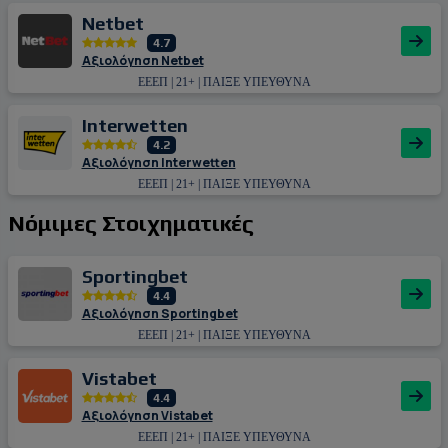
Netbet
4.7
Αξιολόγηση Netbet
ΕΕΕΠ | 21+ | ΠΑΙΞΕ ΥΠΕΥΘΥΝΑ
Interwetten
4.2
Αξιολόγηση Interwetten
ΕΕΕΠ | 21+ | ΠΑΙΞΕ ΥΠΕΥΘΥΝΑ
Νόμιμες Στοιχηματικές
Sportingbet
4.4
Αξιολόγηση Sportingbet
ΕΕΕΠ | 21+ | ΠΑΙΞΕ ΥΠΕΥΘΥΝΑ
Vistabet
4.4
Αξιολόγηση Vistabet
ΕΕΕΠ | 21+ | ΠΑΙΞΕ ΥΠΕΥΘΥΝΑ