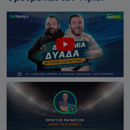
ΧΡΉΣΤΟΣ ΡΑΓΚΆΤΣΗΣ
ΑΘΛΗΤΙΚΟΓΡΑΦΟΣ