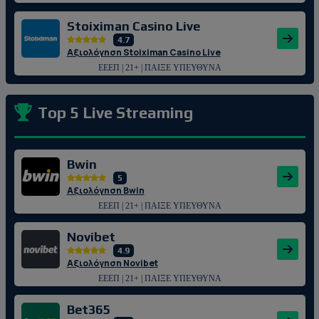
Stoiximan Casino Live
4.7
Αξιολόγηση Stoiximan Casino Live
ΕΕΕΠ | 21+ | ΠΑΙΞΕ ΥΠΕΥΘΥΝΑ
Top 5 Live Streaming
Bwin
5
Αξιολόγηση Bwin
ΕΕΕΠ | 21+ | ΠΑΙΞΕ ΥΠΕΥΘΥΝΑ
Novibet
4.9
Αξιολόγηση Novibet
ΕΕΕΠ | 21+ | ΠΑΙΞΕ ΥΠΕΥΘΥΝΑ
Bet365