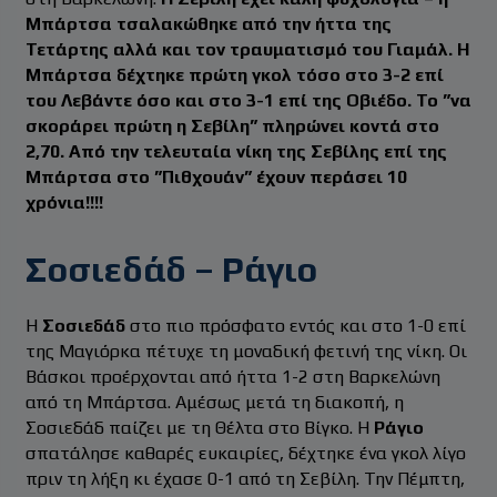
Μπάρτσα τσαλακώθηκε από την ήττα της
Τετάρτης αλλά και τον τραυματισμό του Γιαμάλ. Η
Μπάρτσα δέχτηκε πρώτη γκολ τόσο στο 3-2 επί
του Λεβάντε όσο και στο 3-1 επί της Οβιέδο. Το ”να
σκοράρει πρώτη η Σεβίλη” πληρώνει κοντά στο
2,70. Από την τελευταία νίκη της Σεβίλης επί της
Μπάρτσα στο ”Πιθχουάν” έχουν περάσει 10
χρόνια!!!!
Σοσιεδάδ – Ράγιο
Η
Σοσιεδάδ
στο πιο πρόσφατο εντός και στο 1-0 επί
της Μαγιόρκα πέτυχε τη μοναδική φετινή της νίκη. Οι
Βάσκοι προέρχονται από ήττα 1-2 στη Βαρκελώνη
από τη Μπάρτσα. Αμέσως μετά τη διακοπή, η
Σοσιεδάδ παίζει με τη Θέλτα στο Βίγκο. Η
Ράγιο
σπατάλησε καθαρές ευκαιρίες, δέχτηκε ένα γκολ λίγο
πριν τη λήξη κι έχασε 0-1 από τη Σεβίλη. Την Πέμπτη,