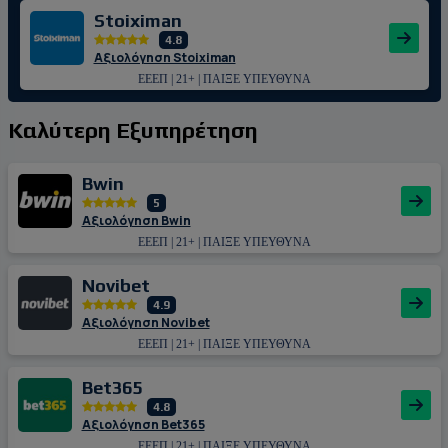
Stoiximan
4.8
Αξιολόγηση Stoiximan
ΕΕΕΠ | 21+ | ΠΑΙΞΕ ΥΠΕΥΘΥΝΑ
Καλύτερη Εξυπηρέτηση
Bwin
5
Αξιολόγηση Bwin
ΕΕΕΠ | 21+ | ΠΑΙΞΕ ΥΠΕΥΘΥΝΑ
Novibet
4.9
Αξιολόγηση Novibet
ΕΕΕΠ | 21+ | ΠΑΙΞΕ ΥΠΕΥΘΥΝΑ
Bet365
4.8
Αξιολόγηση Bet365
ΕΕΕΠ | 21+ | ΠΑΙΞΕ ΥΠΕΥΘΥΝΑ