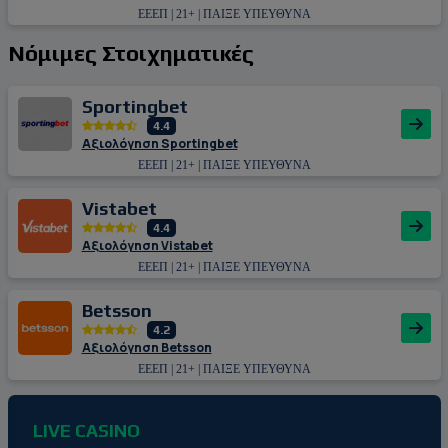
ΕΕΕΠ | 21+ | ΠΑΙΞΕ ΥΠΕΥΘΥΝΑ
Νόμιμες Στοιχηματικές
Sportingbet
4.4
Αξιολόγηση Sportingbet
ΕΕΕΠ | 21+ | ΠΑΙΞΕ ΥΠΕΥΘΥΝΑ
Vistabet
4.4
Αξιολόγηση Vistabet
ΕΕΕΠ | 21+ | ΠΑΙΞΕ ΥΠΕΥΘΥΝΑ
Betsson
4.2
Αξιολόγηση Betsson
ΕΕΕΠ | 21+ | ΠΑΙΞΕ ΥΠΕΥΘΥΝΑ
LIVE CASINO