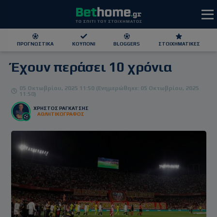
ΠΡΟΓΝΩΣΤΙΚΆ
ΚΟΥΠΌΝΙ
BLOGGERS
ΣΤΟΙΧΗΜΑΤΙΚΕΣ
Έχουν περάσει 10 χρόνια
ΕΕΕΠ | 21+ | ΠΑΙΞΕ ΥΠΕΥΘΥΝΑ
05 Οκτωβρίου, 2025 11:50 (Ενημερώθηκε: 05 Οκτωβρίου, 2025
11:50)
ΧΡΉΣΤΟΣ ΡΑΓΚΆΤΣΗΣ
ΑΘΛΗΤΙΚΟΓΡΑΦΟΣ