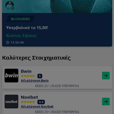
BLOGGERS
Υπερβολικό το 15,00!
Κωστας Σφηκας
ΤΕ 05/08
Καλύτερες Στοιχηματικές
Bwin
5
Αξιολόγηση Bwin
ΕΕΕΠ | 21+ | ΠΑΙΞΕ ΥΠΕΥΘΥΝΑ
Novibet
4.9
Αξιολόγηση Novibet
ΕΕΕΠ | 21+ | ΠΑΙΞΕ ΥΠΕΥΘΥΝΑ