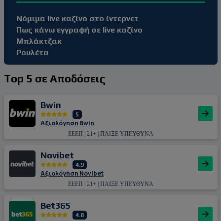
Νόμιμα live καζίνο στο ίντερνετ
Πως κάνω εγγραφή σε live καζίνο
Μπλάκτζακ
Ρουλέτα
Top 5 σε Αποδόσεις
Bwin
5
Αξιολόγηση Bwin
ΕΕΕΠ | 21+ | ΠΑΙΞΕ ΥΠΕΥΘΥΝΑ
Novibet
4.9
Αξιολόγηση Novibet
ΕΕΕΠ | 21+ | ΠΑΙΞΕ ΥΠΕΥΘΥΝΑ
Bet365
4.8