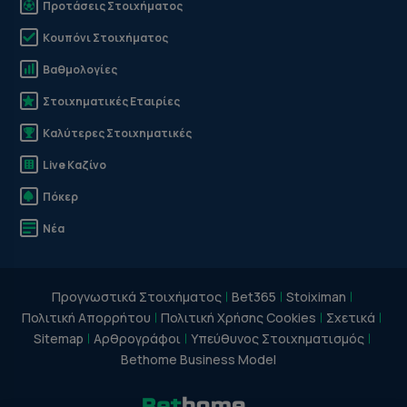
Προτάσεις Στοιχήματος
Κουπόνι Στοιχήματος
Βαθμολογίες
Στοιχηματικές Εταιρίες
Καλύτερες Στοιχηματικές
Live Καζίνο
Πόκερ
Νέα
Προγνωστικά Στοιχήματος
Bet365
Stoiximan
Πολιτική Απορρήτου
Πολιτική Χρήσης Cookies
Σχετικά
Sitemap
Αρθρογράφοι
Υπεύθυνος Στοιχηματισμός
Bethome Business Model