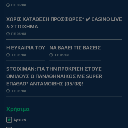
ΠΕ 06/08
ΧΩΡΙΣ ΚΑΤΑΘΕΣΗ ΠΡΟΣΦΟΡΕΣ* ✔️ CASINO LIVE
& ΣΤΟΙΧΗΜΑ
ΠΕ 06/08
Η ΕΥΚΑΙΡΙΑ ΤΟΥ
ΝΑ ΒΑΛΕΙ ΤΙΣ ΒΑΣΕΙΣ
ΤΕ 05/08
ΤΕ 05/08
STOIXIMAN: ΓΙΑ ΤΗΝ ΠΡΟΚΡΙΣΗ ΣΤΟΥΣ
ΟΜΙΛΟΥΣ Ο ΠΑΝΑΘΗΝΑΪΚΟΣ ΜΕ SUPER
ΕΠΑΘΛΟ* ΑΝΤΑΜΟΙΒΗΣ (05/08)!
ΤΕ 05/08
Χρήσιμα
Αρχική