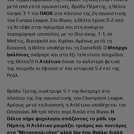
μετά από επτά αγωνιστικές. Βράδυ Πέμπτης, η Θέλτα
νίκησε 3-1 τον
ΠΑΟΚ
στο πλαίσιο της 2η αγωνιστικής
του Europa League. Στο Βίγκο, η Θέλτα έχασε 0-2 από
τη Χετάφε στην πρεμιέρα και στη συνέχεια
παραχώρησε ισοπαλίες με το ίδιο σκορ, 1-1, σε
Μπέτις, Βιγιαρεάλ και Χιρόνα. Αμέσως μετά τη
διακοπή, η Θέλτα υποδέχεται τη Σοσιεδάδ. Ο
Μπόρχα
Ιγκλέσιας
σκόραρε και στα έξι τελευταία παιχνίδια
της Θέλτα!!!! Η
Ατλέτικο
έκανε το καλύτερο φετινό
της παιχνίδι κι έφτασε σ’ ένα ιστορικό 5-2 επί της
Ρεάλ.
Βράδυ Τρίτης συνέτριψε 5-1 την Άιντραχτ στο
πλαίσιο της 2ης αγωνιστικής του Champions League.
Αμέσως μετά τη διακοπή, η Ατλέτικο υποδέχεται την
Οσασούνα. Μετρά πέντε σερί διπλά στο Βίγκο.
Η
Θέλτα πήρε ψυχολογία σπάζοντας το ρόδι την
Πέμπτη. Η Ατλέτικο μοιράζει τριάρες και πεντάρες
στο ”Μετροπολιτάνο” αλλά δεν έχει βγάλει διπλό