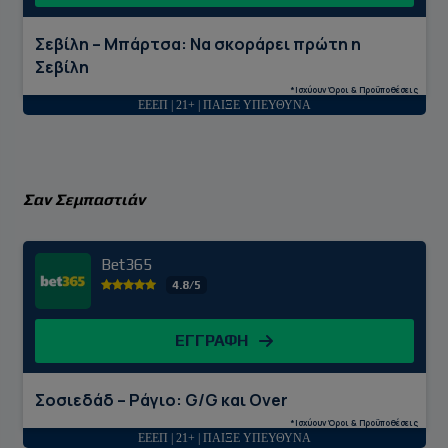
Σεβίλη – Μπάρτσα: Να σκοράρει πρώτη η
Σεβίλη
*Ισχύουν Όροι & Προϋποθέσεις
ΕΕΕΠ | 21+ | ΠΑΙΞΕ ΥΠΕΥΘΥΝΑ
Σαν Σεμπαστιάν
Bet365
4.8/5
ΕΓΓΡΑΦΗ
Σοσιεδάδ – Ράγιο: G/G και Over
*Ισχύουν Όροι & Προϋποθέσεις
ΕΕΕΠ | 21+ | ΠΑΙΞΕ ΥΠΕΥΘΥΝΑ